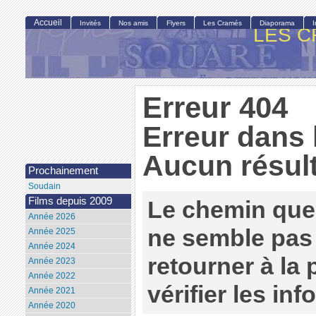
Accueil
Invités
Nos amis
Flyers
Les Cramés
Diaporama
LES C
Erreur 404
Erreur dans 
Aucun résult
Prochainement
Soudain
Films depuis 2009
Le chemin que
Année 2026
ne semble pas 
Année 2025
Année 2024
retourner à la
Année 2023
Année 2022
vérifier les in
Année 2021
Année 2020