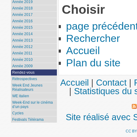
Année 2019
Choisir
Année 2018
Année 2017
Année 2016
page précéden
Année 2015
Année 2014
Rechercher
Année 2013
Année 2012
Accueil
Année 2011
Plan du site
Année 2010
Année 2009
Rendez-vous
Rétrospectives
Accueil
|
Contact
|
Week End Jeunes
|
Statistiques du s
Réalisateurs
WE italien
Week-End sur le cinéma
d’un pays
Cycles
Site réalisé avec 
Festivals Télérama
CC BY