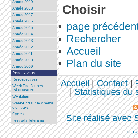
Année 2019
Choisir
Année 2018
Année 2017
Année 2016
page précéden
Année 2015
Année 2014
Rechercher
Année 2013
Année 2012
Accueil
Année 2011
Plan du site
Année 2010
Année 2009
Rendez-vous
Rétrospectives
Accueil
|
Contact
|
Week End Jeunes
|
Statistiques du s
Réalisateurs
WE italien
Week-End sur le cinéma
d’un pays
Cycles
Site réalisé avec 
Festivals Télérama
CC BY