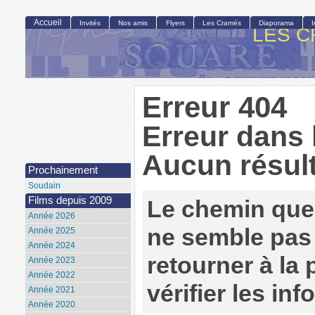
Accueil
Invités
Nos amis
Flyers
Les Cramés
Diaporama
LES C
Erreur 404
Erreur dans 
Aucun résult
Prochainement
Soudain
Films depuis 2009
Le chemin que
Année 2026
ne semble pas 
Année 2025
Année 2024
retourner à la
Année 2023
Année 2022
vérifier les in
Année 2021
Année 2020