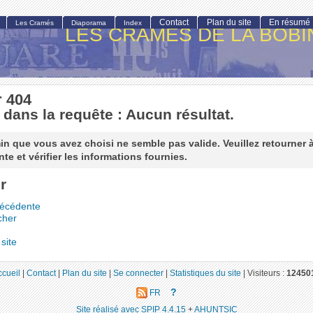
Contact
Plan du site
En résumé
Les Cramés
Diaporama
Index
LES CRAMÉS DE LA BOBI
r 404
 dans la requête : Aucun résultat.
n que vous avez choisi ne semble pas valide. Veuillez retourner 
te et vérifier les informations fournies.
r
récédente
cher
site
ccueil
|
Contact
|
Plan du site
|
Se connecter
|
Statistiques du site
|
Visiteurs :
12450
?
FR
Site réalisé avec SPIP 4.4.15
+
AHUNTSIC