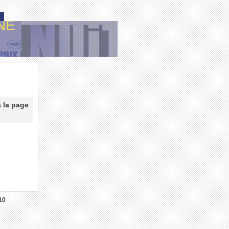
NE
à la page
10