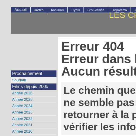
Accueil
Invités
Nos amis
Flyers
Les Cramés
Diaporama
LES C
Erreur 404
Erreur dans 
Aucun résult
Prochainement
Soudain
Films depuis 2009
Le chemin que
Année 2026
ne semble pas 
Année 2025
Année 2024
retourner à la
Année 2023
Année 2022
vérifier les in
Année 2021
Année 2020