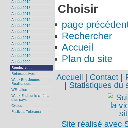
Année 2019
Choisir
Année 2018
Année 2017
Année 2016
page précéden
Année 2015
Année 2014
Rechercher
Année 2013
Année 2012
Accueil
Année 2011
Plan du site
Année 2010
Année 2009
Rendez-vous
Rétrospectives
Accueil
|
Contact
|
Week End Jeunes
|
Statistiques du s
Réalisateurs
WE italien
Week-End sur le cinéma
d’un pays
Cycles
Festivals Télérama
Site réalisé avec 