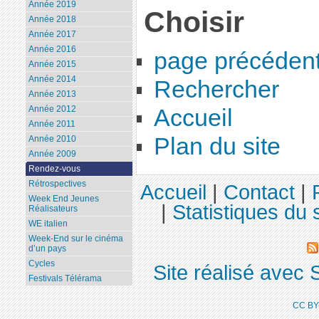
Année 2019
Choisir
Année 2018
Année 2017
Année 2016
page précéden
Année 2015
Année 2014
Rechercher
Année 2013
Année 2012
Accueil
Année 2011
Plan du site
Année 2010
Année 2009
Rendez-vous
Rétrospectives
Accueil
|
Contact
|
Week End Jeunes
|
Statistiques du s
Réalisateurs
WE italien
Week-End sur le cinéma
d’un pays
Cycles
Site réalisé avec 
Festivals Télérama
CC BY