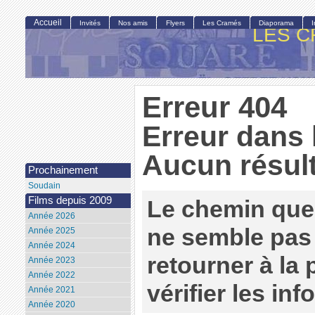
Accueil
Invités
Nos amis
Flyers
Les Cramés
Diaporama
LES C
Erreur 404
Erreur dans 
Aucun résult
Prochainement
Soudain
Films depuis 2009
Le chemin que
Année 2026
ne semble pas 
Année 2025
Année 2024
retourner à la
Année 2023
Année 2022
vérifier les in
Année 2021
Année 2020