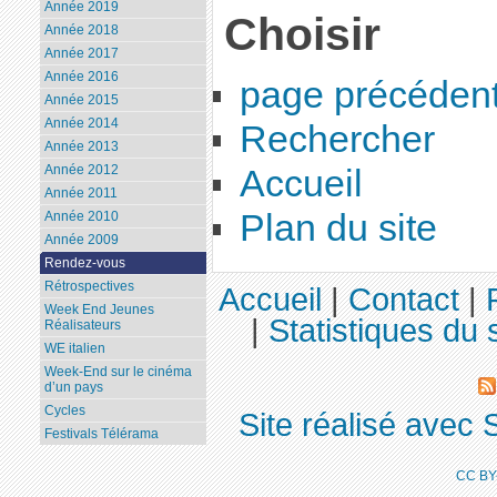
Année 2019
Choisir
Année 2018
Année 2017
Année 2016
page précéden
Année 2015
Année 2014
Rechercher
Année 2013
Année 2012
Accueil
Année 2011
Plan du site
Année 2010
Année 2009
Rendez-vous
Rétrospectives
Accueil
|
Contact
|
Week End Jeunes
|
Statistiques du s
Réalisateurs
WE italien
Week-End sur le cinéma
d’un pays
Cycles
Site réalisé avec 
Festivals Télérama
CC BY