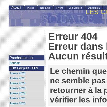
Accueil
Invités
Nos amis
Flyers
Les Cramés
Diaporama
LES C
Erreur 404
Erreur dans 
Aucun résult
Prochainement
Soudain
Films depuis 2009
Le chemin que
Année 2026
ne semble pas 
Année 2025
Année 2024
retourner à la
Année 2023
Année 2022
vérifier les in
Année 2021
Année 2020