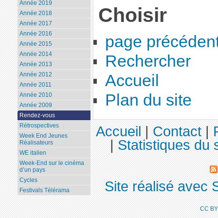
Année 2019
Choisir
Année 2018
Année 2017
Année 2016
page précéden
Année 2015
Année 2014
Rechercher
Année 2013
Année 2012
Accueil
Année 2011
Plan du site
Année 2010
Année 2009
Rendez-vous
Rétrospectives
Accueil
|
Contact
|
Week End Jeunes
|
Statistiques du s
Réalisateurs
WE italien
Week-End sur le cinéma
d’un pays
Cycles
Site réalisé avec 
Festivals Télérama
CC BY