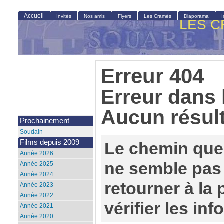
Accueil
Invités
Nos amis
Flyers
Les Cramés
Diaporama
LES C
Erreur 404
Erreur dans 
Aucun résult
Prochainement
Soudain
Films depuis 2009
Le chemin que
Année 2026
ne semble pas 
Année 2025
Année 2024
retourner à la
Année 2023
Année 2022
vérifier les in
Année 2021
Année 2020