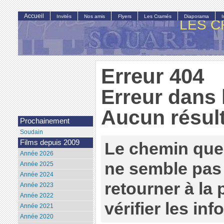
Accueil
Invités
Nos amis
Flyers
Les Cramés
Diaporama
LES C
Erreur 404
Erreur dans 
Aucun résult
Prochainement
Soudain
Films depuis 2009
Le chemin que
Année 2026
ne semble pas 
Année 2025
Année 2024
retourner à la
Année 2023
Année 2022
vérifier les in
Année 2021
Année 2020