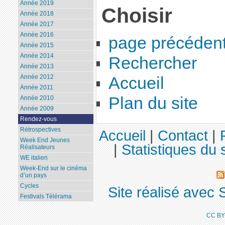
Année 2019
Choisir
Année 2018
Année 2017
Année 2016
page précéden
Année 2015
Année 2014
Rechercher
Année 2013
Année 2012
Accueil
Année 2011
Plan du site
Année 2010
Année 2009
Rendez-vous
Rétrospectives
Accueil
|
Contact
|
Week End Jeunes
|
Statistiques du s
Réalisateurs
WE italien
Week-End sur le cinéma
d’un pays
Cycles
Site réalisé avec 
Festivals Télérama
CC BY