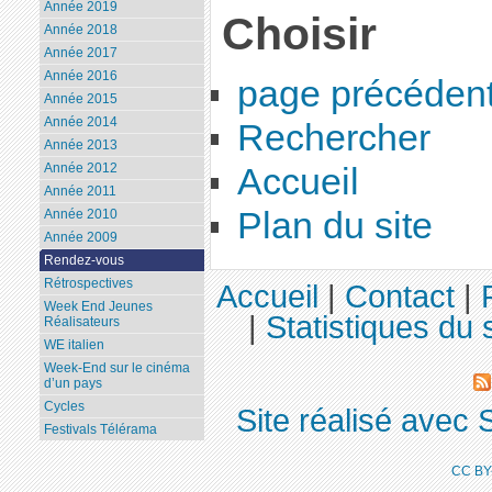
Année 2019
Choisir
Année 2018
Année 2017
Année 2016
page précéden
Année 2015
Année 2014
Rechercher
Année 2013
Année 2012
Accueil
Année 2011
Plan du site
Année 2010
Année 2009
Rendez-vous
Rétrospectives
Accueil
|
Contact
|
Week End Jeunes
|
Statistiques du s
Réalisateurs
WE italien
Week-End sur le cinéma
d’un pays
Cycles
Site réalisé avec 
Festivals Télérama
CC BY