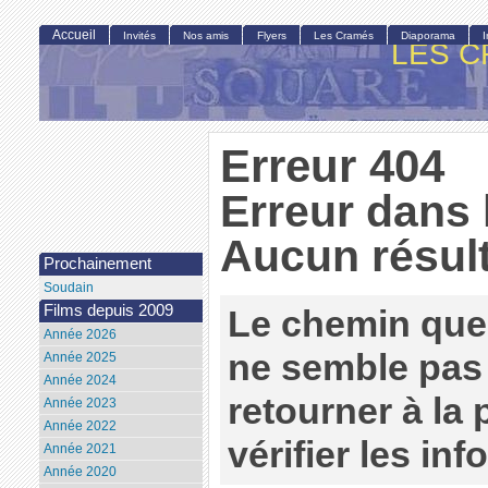
Accueil
Invités
Nos amis
Flyers
Les Cramés
Diaporama
LES C
Erreur 404
Erreur dans 
Aucun résult
Prochainement
Soudain
Films depuis 2009
Le chemin que
Année 2026
ne semble pas 
Année 2025
Année 2024
retourner à la
Année 2023
Année 2022
vérifier les in
Année 2021
Année 2020