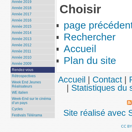
Année 2019
Choisir
Année 2018
Année 2017
Année 2016
page précéden
Année 2015
Année 2014
Rechercher
Année 2013
Année 2012
Accueil
Année 2011
Plan du site
Année 2010
Année 2009
Rendez-vous
Rétrospectives
Accueil
|
Contact
|
Week End Jeunes
|
Statistiques du s
Réalisateurs
WE italien
Week-End sur le cinéma
d’un pays
Cycles
Site réalisé avec 
Festivals Télérama
CC BY