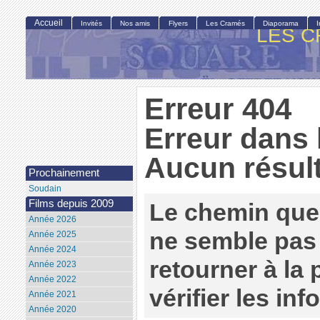
Accueil
Invités
Nos amis
Flyers
Les Cramés
Diaporama
LES C
Erreur 404
Erreur dans 
Aucun résult
Prochainement
Soudain
Films depuis 2009
Le chemin que
Année 2026
ne semble pas 
Année 2025
Année 2024
retourner à la
Année 2023
Année 2022
vérifier les in
Année 2021
Année 2020