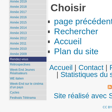
Année 2019
Choisir
Année 2018
Année 2017
Année 2016
page précéden
Année 2015
Année 2014
Rechercher
Année 2013
Année 2012
Accueil
Année 2011
Plan du site
Année 2010
Année 2009
Rendez-vous
Rétrospectives
Accueil
|
Contact
|
Week End Jeunes
|
Statistiques du s
Réalisateurs
WE italien
Week-End sur le cinéma
d’un pays
Cycles
Site réalisé avec 
Festivals Télérama
CC BY