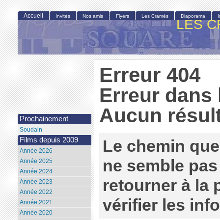
Accueil
Invités
Nos amis
Flyers
Les Cramés
Diaporama
LES C
Erreur 404
Erreur dans 
Aucun résult
Prochainement
Soudain
Films depuis 2009
Le chemin que
Année 2026
ne semble pas 
Année 2025
Année 2024
retourner à la
Année 2023
Année 2022
vérifier les in
Année 2021
Année 2020