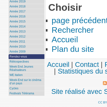
Année 2019
Choisir
Année 2018
Année 2017
Année 2016
page précéden
Année 2015
Année 2014
Rechercher
Année 2013
Année 2012
Accueil
Année 2011
Plan du site
Année 2010
Année 2009
Rendez-vous
Rétrospectives
Accueil
|
Contact
|
Week End Jeunes
|
Statistiques du s
Réalisateurs
WE italien
Week-End sur le cinéma
d’un pays
Cycles
Site réalisé avec 
Festivals Télérama
CC BY