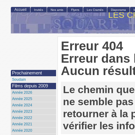
Accueil
Invités
Nos amis
Flyers
Les Cramés
Diaporama
LES C
Erreur 404
Erreur dans 
Aucun résult
Prochainement
Soudain
Films depuis 2009
Le chemin que
Année 2026
ne semble pas 
Année 2025
Année 2024
retourner à la
Année 2023
Année 2022
vérifier les in
Année 2021
Année 2020