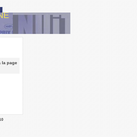
NE
à la page
10