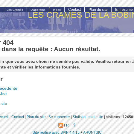
Contact
Plan du site
En résumé
Les Cramés
Diaporama
Index
LES CRAMÉS DE LA BOBI
r 404
 dans la requête : Aucun résultat.
n que vous avez choisi ne semble pas valide. Veuillez retourner 
te et vérifier les informations fournies.
r
récédente
cher
site
ccueil
|
Contact
|
Plan du site
|
Se connecter
|
Statistiques du site
|
Visiteurs :
12450
?
FR
Site réalisé avec SPIP 4.4.15
+
AHUNTSIC