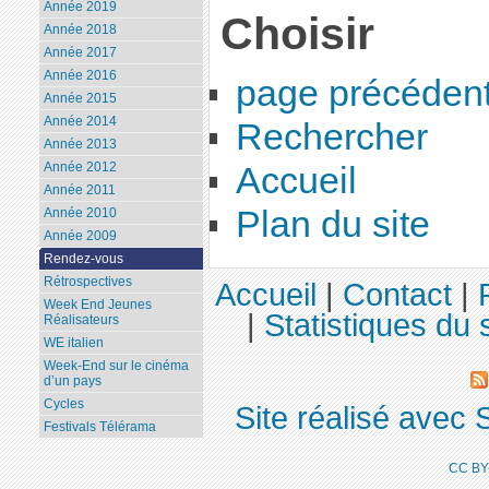
Année 2019
Choisir
Année 2018
Année 2017
Année 2016
page précéden
Année 2015
Année 2014
Rechercher
Année 2013
Année 2012
Accueil
Année 2011
Plan du site
Année 2010
Année 2009
Rendez-vous
Rétrospectives
Accueil
|
Contact
|
Week End Jeunes
|
Statistiques du s
Réalisateurs
WE italien
Week-End sur le cinéma
d’un pays
Cycles
Site réalisé avec 
Festivals Télérama
CC BY