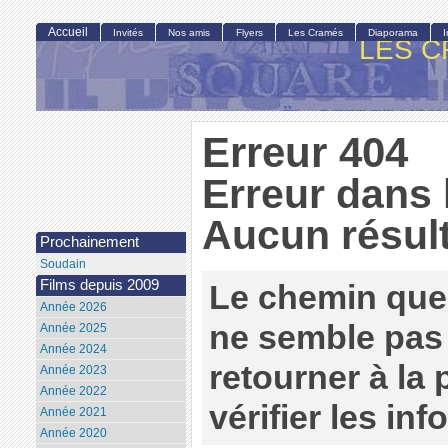
Accueil
Invités
Nos amis
Flyers
Les Cramés
Diaporama
LES C
Erreur 404
Erreur dans 
Aucun résult
Prochainement
Soudain
Films depuis 2009
Le chemin que
Année 2026
ne semble pas 
Année 2025
Année 2024
retourner à la
Année 2023
Année 2022
vérifier les in
Année 2021
Année 2020