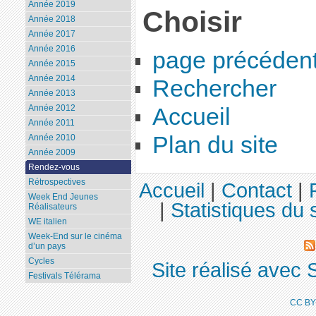
Année 2019
Choisir
Année 2018
Année 2017
Année 2016
page précéden
Année 2015
Année 2014
Rechercher
Année 2013
Année 2012
Accueil
Année 2011
Plan du site
Année 2010
Année 2009
Rendez-vous
Rétrospectives
Accueil
|
Contact
|
Week End Jeunes
|
Statistiques du s
Réalisateurs
WE italien
Week-End sur le cinéma
d’un pays
Cycles
Site réalisé avec 
Festivals Télérama
CC BY