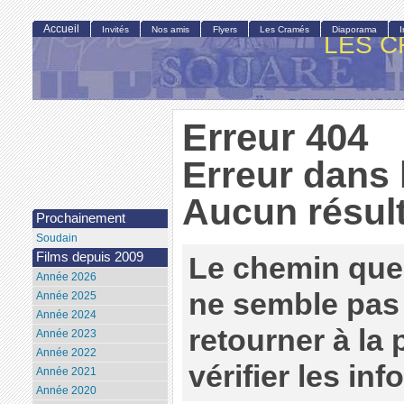
Accueil
Invités
Nos amis
Flyers
Les Cramés
Diaporama
LES C
Erreur 404
Erreur dans 
Aucun résult
Prochainement
Soudain
Films depuis 2009
Le chemin que
Année 2026
ne semble pas 
Année 2025
Année 2024
retourner à la
Année 2023
Année 2022
vérifier les in
Année 2021
Année 2020