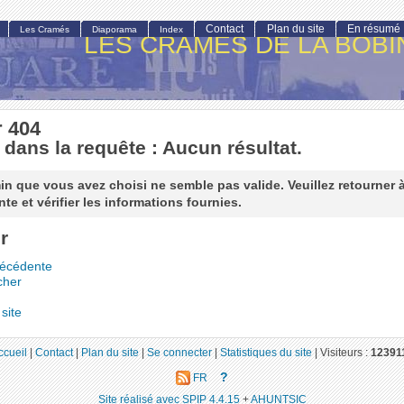
Contact
Plan du site
En résumé
Les Cramés
Diaporama
Index
LES CRAMÉS DE LA BOBI
r 404
 dans la requête : Aucun résultat.
n que vous avez choisi ne semble pas valide. Veuillez retourner 
te et vérifier les informations fournies.
r
récédente
cher
site
ccueil
|
Contact
|
Plan du site
|
Se connecter
|
Statistiques du site
|
Visiteurs :
12391
?
FR
Site réalisé avec SPIP 4.4.15
+
AHUNTSIC