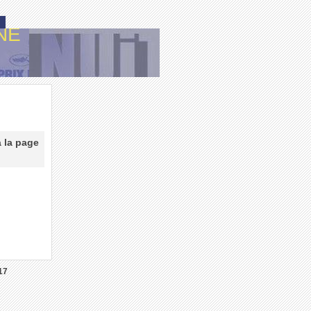
NE
à la page
17