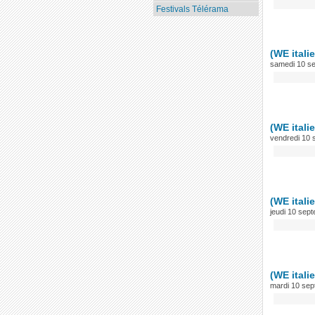
Festivals Télérama
(WE itali
samedi 10 s
(WE itali
vendredi 10
(WE itali
jeudi 10 sep
(WE itali
mardi 10 se