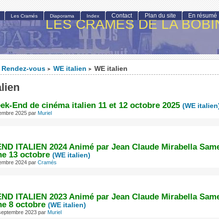
Contact
Plan du site
En résumé
Les Cramés
Diaporama
Index
LES CRAMÉS DE LA BOBI
Rendez-vous
WE italien
WE italien
>
>
lien
ek-End de cinéma italien 11 et 12 octobre 2025
(WE italien
tembre 2025
par
Muriel
D ITALIEN 2024 Animé par Jean Claude Mirabella Same
e 13 octobre
(WE italien)
tembre 2024
par
Cramés
D ITALIEN 2023 Animé par Jean Claude Mirabella Same
e 8 octobre
(WE italien)
 septembre 2023
par
Muriel