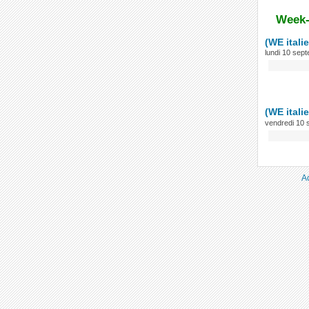
Week-
(WE itali
lundi 10 sep
(WE itali
vendredi 10
A