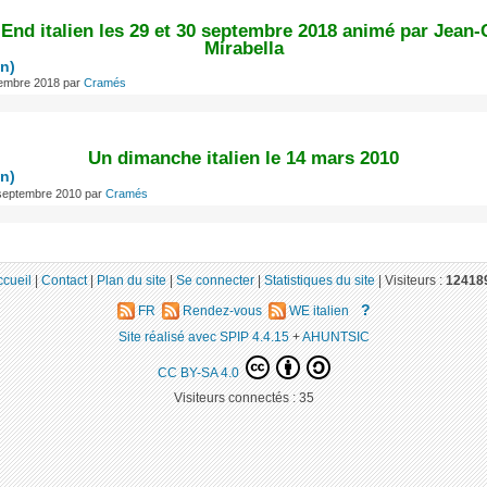
End italien les 29 et 30 septembre 2018 animé par Jean-
Mirabella
en)
tembre 2018
par
Cramés
Un dimanche italien le 14 mars 2010
en)
 septembre 2010
par
Cramés
ccueil
|
Contact
|
Plan du site
|
Se connecter
|
Statistiques du site
|
Visiteurs :
12418
?
FR
Rendez-vous
WE italien
Site réalisé avec SPIP 4.4.15
+
AHUNTSIC
CC BY-SA 4.0
Visiteurs connectés :
35