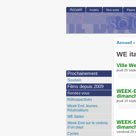
Accueil
Invités
Nos amis
Flyers
Accueil
>
WE ita
VIIIe We
jeudi 25 sep
Prochainement
Soudain
Films depuis 2009
WEEK-EN
Rendez-vous
dimanch
Rétrospectives
jeudi 19 sep
Week End Jeunes
Réalisateurs
WE italien
WEEK-EN
Week-End sur le cinéma
dimanch
d’un pays
vendredi 29
Cycles