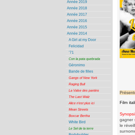
Année 2019
Année 2018
Année 2017
Année 2016
Année 2015
Année 2014
A Girl at my Door
Felicidad
’71
Con la pata quebrada
Géronimo
Bande de filles
Gangs of New York
Raging Bull
La Valse des pantins
Présent
The Last Walz
Film it
Alice n’est plus ici
Mean Streets
Synopsi
Boxcar Bertha
gagner s
White Bird
le réve
Le Sel de la terre
surnomm
Bodybuilder