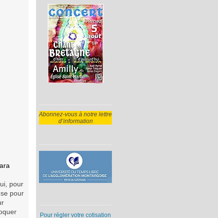
Abonnez-vous à notre lettre
d’information
zara
ui, pour
use pour
ur
roquer
Pour régler votre cotisation