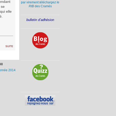
pendant
par virement
téléchargez le
RIB
des Cramés
 se
qui elle
é.
bulletin d’adhésion
suite
98
nnée 2014