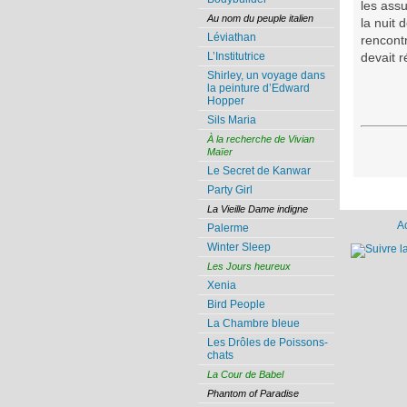
les assu
Au nom du peuple italien
la nuit 
Léviathan
rencontr
L’Institutrice
devait 
Shirley, un voyage dans
la peinture d’Edward
Hopper
Sils Maria
À la recherche de Vivian
Maïer
Le Secret de Kanwar
Party Girl
La Vieille Dame indigne
A
Palerme
Winter Sleep
Les Jours heureux
Xenia
Bird People
La Chambre bleue
Les Drôles de Poissons-
chats
La Cour de Babel
Phantom of Paradise