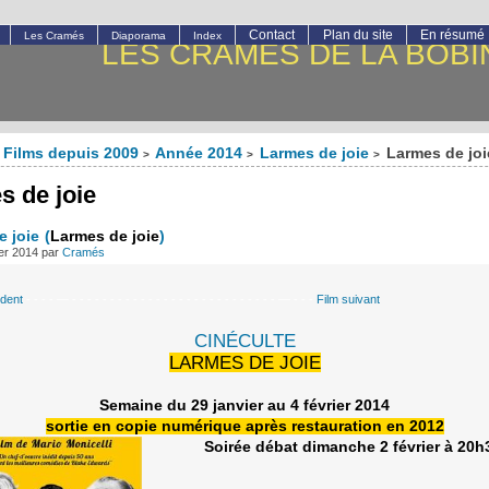
Contact
Plan du site
En résumé
Les Cramés
Diaporama
Index
LES CRAMÉS DE LA BOBI
Films depuis 2009
Année 2014
Larmes de joie
Larmes de joi
>
>
>
s de joie
e joie
(
Larmes de joie
)
ier 2014
par
Cramés
édent
- - - - — - - - - - - - - - - - - - - - - - - - - - - - - - - - — - - -
Film suivant
CINÉCULTE
LARMES DE JOIE
Semaine du 29 janvier au 4 février 2014
sortie en copie numérique après restauration en 2012
Soirée débat dimanche 2 février à 20h