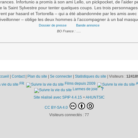
rances. Infortunio a promis à son ami Lello, un pickpocket, de l’aider 
de la Saint Sylvestre pour tenter quelques coups. Les trois personnages
ent par hasard et Tortorella – qui a été abandonnée par les amis avec 
réveillonner – oblige les deux hommes à l’accompagner à un bal masqu
Dossier de presse
Bande annonce
BO France : .....
ccueil
|
Contact
|
Plan du site
|
Se connecter
|
Statistiques du site
|
Visiteurs :
12418
FR
Films depuis 2009
A
?
Larmes de joie
Site réalisé avec SPIP 4.4.15
+
AHUNTSIC
CC BY-SA 4.0
Visiteurs connectés :
77