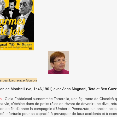
é par Laurence Guyon
alien de Monicelli (vo, 1h46,1961) avec Anna Magnani, Totò et Ben Gaz
s :
Gioia Fabbricotti surnommée Tortorella, une figurante de Cinecittà q
a vie, s’échine dans de petits rôles en rêvant de devenir une diva, ref
illon de fin d’année la compagnie d’Umberto Pennazuto, un ancien acte
é Infortunio pour sa capacité à provoquer de faux accidents et à esc