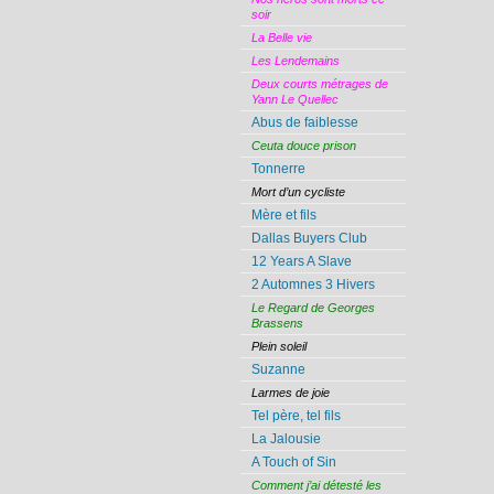
soir
La Belle vie
Les Lendemains
Deux courts métrages de
Yann Le Quellec
Abus de faiblesse
Ceuta douce prison
Tonnerre
Mort d’un cycliste
Mère et fils
Dallas Buyers Club
12 Years A Slave
2 Automnes 3 Hivers
Le Regard de Georges
Brassens
Plein soleil
Suzanne
Larmes de joie
Tel père, tel fils
La Jalousie
A Touch of Sin
Comment j’ai détesté les