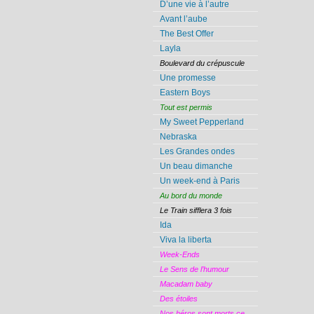
D’une vie à l’autre
Avant l’aube
The Best Offer
Layla
Boulevard du crépuscule
Une promesse
Eastern Boys
Tout est permis
My Sweet Pepperland
Nebraska
Les Grandes ondes
Un beau dimanche
Un week-end à Paris
Au bord du monde
Le Train sifflera 3 fois
Ida
Viva la liberta
Week-Ends
Le Sens de l’humour
Macadam baby
Des étoiles
Nos héros sont morts ce