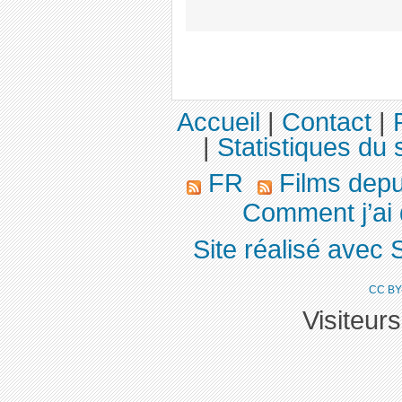
Accueil
|
Contact
|
|
Statistiques du s
FR
Films dep
Comment j’ai 
Site réalisé avec 
CC BY
Visiteur