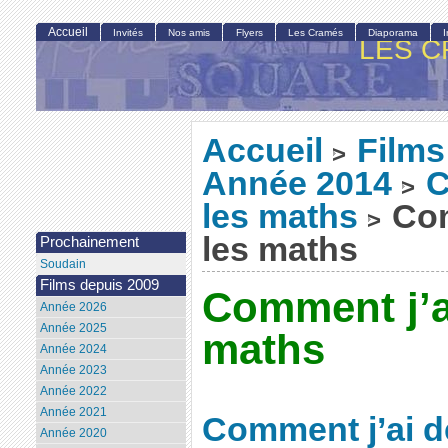
Accueil
Invités
Nos amis
Flyers
Les Cramés
Diaporama
LES C
Accueil
Films
>
Année 2014
C
>
les maths
Com
>
les maths
Prochainement
Soudain
Films depuis 2009
Comment j’ai
Année 2026
Année 2025
maths
Année 2024
Année 2023
Année 2022
Année 2021
Comment j’ai d
Année 2020