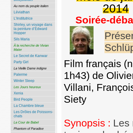
2014
Au nom du peuple italien
Léviathan
Soirée-déba
L’Institutrice
Shirley, un voyage dans
la peinture d’Edward
Prése
Hopper
Sils Maria
Schlü
À la recherche de Vivian
Maïer
Le Secret de Kanwar
Film français 
Party Girl
La Vieille Dame indigne
1h43) de Olivi
Palerme
Winter Sleep
Villani, Franço
Les Jours heureux
Xenia
Siety
Bird People
La Chambre bleue
Les Drôles de Poissons-
chats
Synopsis :
Les 
La Cour de Babel
Phantom of Paradise