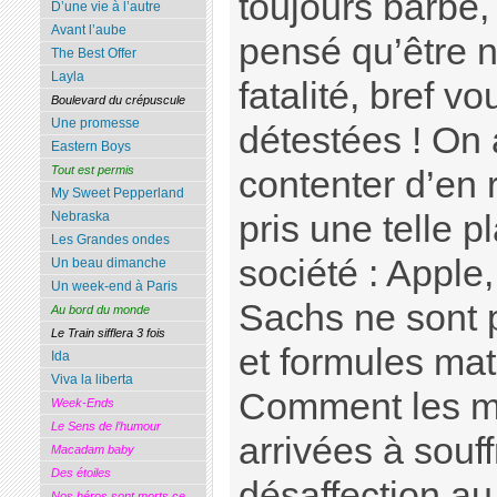
toujours barbé,
D’une vie à l’autre
Avant l’aube
pensé qu’être n
The Best Offer
Layla
fatalité, bref v
Boulevard du crépuscule
Une promesse
détestées ! On 
Eastern Boys
Tout est permis
contenter d’en r
My Sweet Pepperland
pris une telle 
Nebraska
Les Grandes ondes
société : Appl
Un beau dimanche
Un week-end à Paris
Sachs ne sont 
Au bord du monde
Le Train sifflera 3 fois
et formules ma
Ida
Viva la liberta
Comment les ma
Week-Ends
Le Sens de l’humour
arrivées à souffr
Macadam baby
Des étoiles
désaffection 
Nos héros sont morts ce