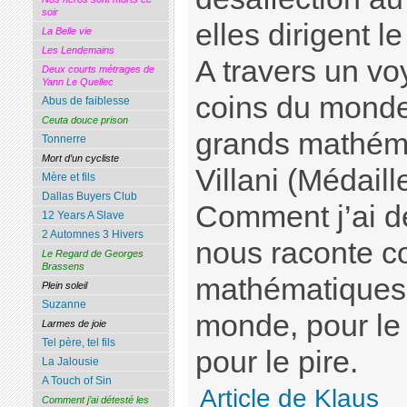
soir
elles dirigent 
La Belle vie
Les Lendemains
A travers un v
Deux courts métrages de
Yann Le Quellec
coins du monde
Abus de faiblesse
Ceuta douce prison
grands mathéma
Tonnerre
Mort d’un cycliste
Villani (Médaill
Mère et fils
Dallas Buyers Club
Comment j’ai d
12 Years A Slave
2 Automnes 3 Hivers
nous raconte c
Le Regard de Georges
Brassens
mathématiques 
Plein soleil
Suzanne
monde, pour le 
Larmes de joie
Tel père, tel fils
pour le pire.
La Jalousie
A Touch of Sin
Article de Klaus
Comment j’ai détesté les