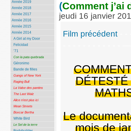
Année 2019
(
Comment j’ai 
Année 2018
jeudi 16 janvier 20
Année 2017
Année 2016
Année 2015
Film précédent
- - 
Année 2014
A Girl at my Door
- - - - - - - - - - - - 
Felicidad
’71
Con la pata quebrada
Géronimo
COMMENT 
Bande de filles
Gangs of New York
DÉTESTÉ
Raging Bull
MATH
La Valse des pantins
The Last Walz
Alice n’est plus ici
Mean Streets
Le document
Boxcar Bertha
White Bird
mois de ja
Le Sel de la terre
Bodybuilder