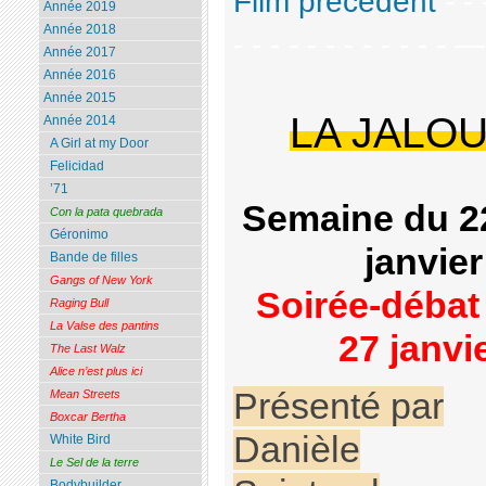
Film précédent
- - 
Année 2019
Année 2018
- - - - - - - - - - - - 
Année 2017
Année 2016
Année 2015
LA JALOU
Année 2014
A Girl at my Door
Felicidad
’71
Semaine du 2
Con la pata quebrada
Géronimo
janvier
Bande de filles
Gangs of New York
Soirée-débat
Raging Bull
La Valse des pantins
27 janvi
The Last Walz
Alice n’est plus ici
Présenté par
Mean Streets
Boxcar Bertha
Danièle
White Bird
Le Sel de la terre
Bodybuilder