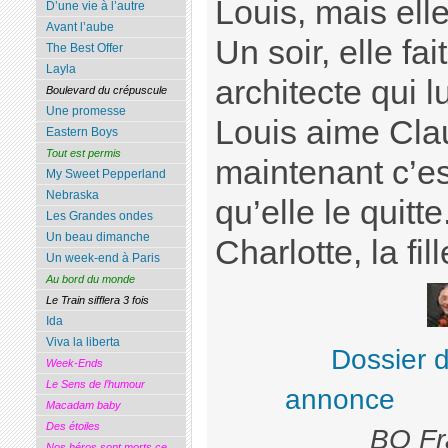
Louis, mais elle 
D’une vie à l’autre
Avant l’aube
Un soir, elle fa
The Best Offer
Layla
architecte qui l
Boulevard du crépuscule
Une promesse
Louis aime Cla
Eastern Boys
Tout est permis
maintenant c’est
My Sweet Pepperland
Nebraska
qu’elle le quitte.
Les Grandes ondes
Un beau dimanche
Charlotte, la fil
Un week-end à Paris
Au bord du monde
Le Train sifflera 3 fois
Ida
Viva la liberta
Dossier 
Week-Ends
Le Sens de l’humour
annonce
Macadam baby
Des étoiles
BO Fr
Nos héros sont morts ce