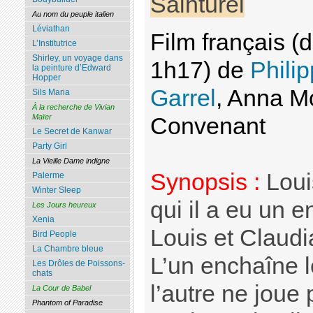
Sainturel
Au nom du peuple italien
Léviathan
Film français 
L’Institutrice
Shirley, un voyage dans
1h17) de
Phili
la peinture d’Edward
Hopper
Garrel
, Anna M
Sils Maria
À la recherche de Vivian
Maïer
Convenant
Le Secret de Kanwar
Party Girl
La Vieille Dame indigne
Synopsis :
Loui
Palerme
Winter Sleep
qui il a eu un e
Les Jours heureux
Xenia
Louis et Claudia
Bird People
La Chambre bleue
L’un enchaîne l
Les Drôles de Poissons-
chats
l’autre ne joue
La Cour de Babel
Phantom of Paradise