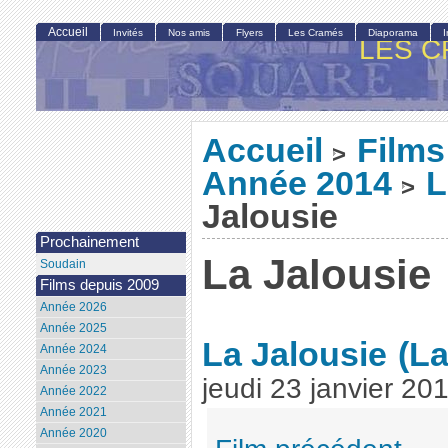
Accueil
Invités
Nos amis
Flyers
Les Cramés
Diaporama
LES C
Accueil
Films
>
Année 2014
L
>
Jalousie
Prochainement
La Jalousie
Soudain
Films depuis 2009
Année 2026
Année 2025
La Jalousie
(La
Année 2024
Année 2023
jeudi 23 janvier 20
Année 2022
Année 2021
Année 2020