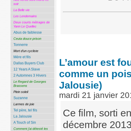
soir
La Belle vie
Les Lendemains
Deux courts métrages de
Yann Le Quellec
Abus de faiblesse
Ceuta douce prison
Tonnerre
Mort d’un cycliste
Mère et fils
L’amour est fou
Dallas Buyers Club
12 Years A Slave
comme un poiso
2 Automnes 3 Hivers
Jalousie)
Le Regard de Georges
Brassens
Plein soleil
mardi 21 janvier 2
Suzanne
Larmes de joie
Ce film, sorti en
Tel père, tel fils
La Jalousie
décembre 2013,
A Touch of Sin
Comment j’ai détesté les