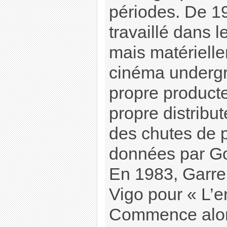
périodes. De 19
travaillé dans l
mais matérielle
cinéma undergro
propre product
propre distribute
des chutes de 
données par Go
En 1983, Garrel
Vigo pour « L’e
Commence alor