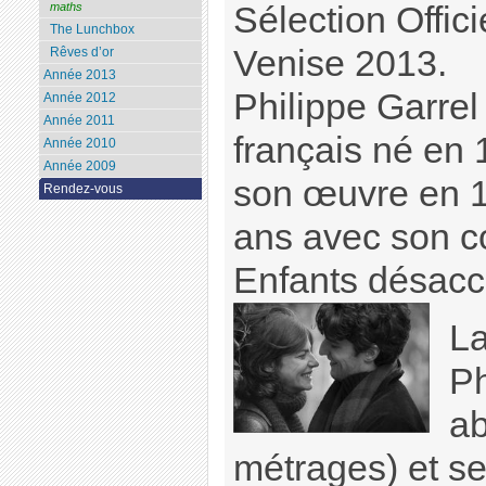
Sélection Offici
maths
The Lunchbox
Venise 2013.
Rêves d’or
Année 2013
Philippe Garrel
Année 2012
Année 2011
français né en
Année 2010
Année 2009
son œuvre en 1
Rendez-vous
ans avec son c
Enfants désacc
La
Ph
ab
métrages) et se