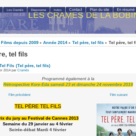
Contact
Plan du site
En résumé
Les Cramés
Diaporama
Index
LES CRAMÉS DE LA BOBI
Films depuis 2009
Année 2014
Tel père, tel fils
Tel père, tel f
>
>
>
e, tel fils
Tel Fils
(Tel père, tel fils)
ier 2014
par
Cramés
Programmé également à la
Rétrospective Kore-Eda samedi 23 et dimanche 24 novembre 2019
Film précédent
- - - - — - - - - - - - - - - - - - - - - - - - - - - - - - - — - - -
Film suivant
TEL PÈRE TEL FILS
rix du jury au Festival de Cannes 2013
Semaine du 29 janvier au 4 février
Soirée-débat Mardi 4 février