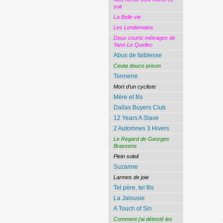
soir
La Belle vie
Les Lendemains
Deux courts métrages de
Yann Le Quellec
Abus de faiblesse
Ceuta douce prison
Tonnerre
Mort d’un cycliste
Mère et fils
Dallas Buyers Club
12 Years A Slave
2 Automnes 3 Hivers
Le Regard de Georges
Brassens
Plein soleil
Suzanne
Larmes de joie
Tel père, tel fils
La Jalousie
A Touch of Sin
Comment j’ai détesté les