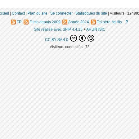
ccueil
|
Contact
|
Plan du site
|
Se connecter
|
Statistiques du site
|
Visiteurs :
12480
?
FR
Films depuis 2009
Année 2014
Tel père, tel fils
Site réalisé avec SPIP 4.4.15
+
AHUNTSIC
CC BY-SA 4.0
Visiteurs connectés :
73