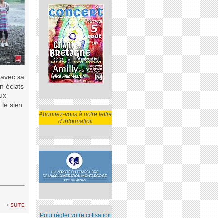
 avec sa
n éclats
eux
 le sien
Abonnez-vous à notre lettre
d’information
suite
Pour régler votre cotisation