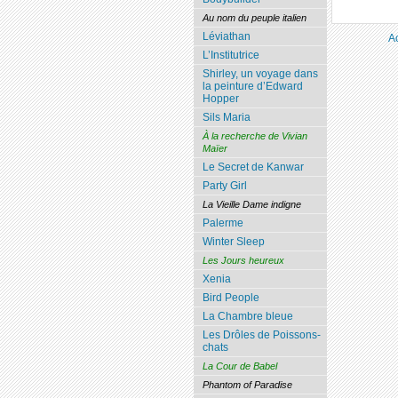
Au nom du peuple italien
Léviathan
A
L’Institutrice
Shirley, un voyage dans
la peinture d’Edward
Hopper
Sils Maria
À la recherche de Vivian
Maïer
Le Secret de Kanwar
Party Girl
La Vieille Dame indigne
Palerme
Winter Sleep
Les Jours heureux
Xenia
Bird People
La Chambre bleue
Les Drôles de Poissons-
chats
La Cour de Babel
Phantom of Paradise