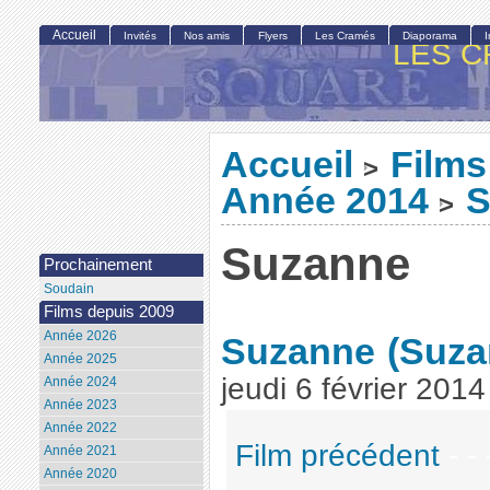
Accueil
Invités
Nos amis
Flyers
Les Cramés
Diaporama
LES C
Accueil
Films
>
Année 2014
S
>
Suzanne
Prochainement
Soudain
Films depuis 2009
Année 2026
Suzanne
(Suza
Année 2025
jeudi 6 février 2014
Année 2024
Année 2023
Année 2022
Film précédent
- - 
Année 2021
Année 2020