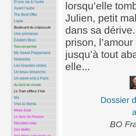
D’une vie à l’autre
lorsqu’elle to
Avant l’aube
Julien, petit mal
The Best Offer
Layla
dans sa dérive. 
Boulevard du crépuscule
Une promesse
prison, l’amour 
Eastern Boys
Tout est permis
jusqu’à tout ab
My Sweet Pepperland
Nebraska
elle...
Les Grandes ondes
Un beau dimanche
Un week-end à Paris
Au bord du monde
Le Train sifflera 3 fois
Dossier 
Ida
Viva la liberta
Week-Ends
Le Sens de l’humour
BO Fra
Macadam baby
Des étoiles
Nos héros sont morts ce