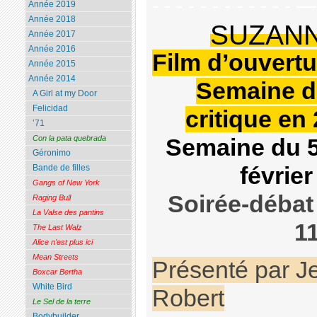
- - - - - - - - - - - - 
Année 2019
Année 2018
SUZAN
Année 2017
Année 2016
Film d’ouvertu
Année 2015
Année 2014
Semaine d
A Girl at my Door
Felicidad
critique en
’71
Con la pata quebrada
Semaine du 5
Géronimo
février
Bande de filles
Gangs of New York
Soirée-débat
Raging Bull
La Valse des pantins
11
The Last Walz
Alice n’est plus ici
Mean Streets
Présenté par J
Boxcar Bertha
White Bird
Robert
Le Sel de la terre
Bodybuilder