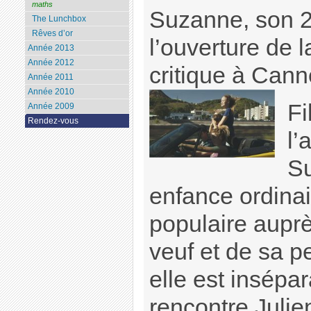
maths
Suzanne, son 2è
The Lunchbox
Rêves d’or
l’ouverture de 
Année 2013
Année 2012
critique à Can
Année 2011
Année 2010
Fi
Année 2009
Rendez-vous
l’
Su
enfance ordinai
populaire auprè
veuf et de sa p
elle est insépa
rencontre Juli