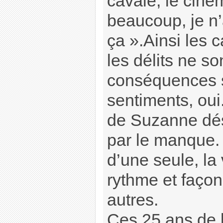
cavale, le ciné
beaucoup, je n
ça ».Ainsi les c
les délits ne so
conséquences s
sentiments, oui
de Suzanne dé
par le manque. C
d’une seule, la
rythme et façon
autres.
Ces 25 ans de 