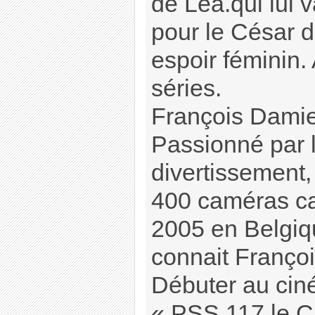
de Léa.qui lui 
pour le César d
espoir féminin. 
séries.
François Damie
Passionné par l
divertissement, 
400 caméras ca
2005 en Belgiq
connait Françoi
Débuter au ci
« PSS 117 le Ca