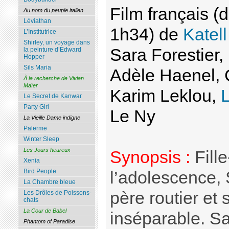
Film français 
Au nom du peuple italien
Léviathan
1h34) de
Katell
L’Institutrice
Shirley, un voyage dans
Sara Forestier
la peinture d’Edward
Hopper
Sils Maria
Adèle Haenel, 
À la recherche de Vivian
Maïer
Karim Leklou,
Le Secret de Kanwar
Party Girl
Le Ny
La Vieille Dame indigne
Palerme
Winter Sleep
Les Jours heureux
Synopsis :
Fill
Xenia
Bird People
l’adolescence,
La Chambre bleue
père routier et 
Les Drôles de Poissons-
chats
La Cour de Babel
inséparable. Sa
Phantom of Paradise