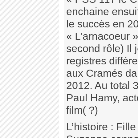
enchaine ensuit
le succès en 2
« L’arnacoeur »
second rôle) Il
registres différ
aux Cramés dan
2012. Au total 3
Paul Hamy, act
film( ?)
L’histoire : Fil