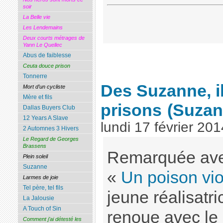
soir
La Belle vie
Les Lendemains
Deux courts métrages de
Yann Le Quellec
Abus de faiblesse
Ceuta douce prison
Tonnerre
Des Suzanne, il
Mort d’un cycliste
Mère et fils
prisons
(Suzan
Dallas Buyers Club
12 Years A Slave
lundi 17 février 201
2 Automnes 3 Hivers
Le Regard de Georges
Brassens
Remarquée avec
Plein soleil
Suzanne
«
Un poison vio
Larmes de joie
Tel père, tel fils
jeune réalisatr
La Jalousie
A Touch of Sin
renoue avec le
Comment j’ai détesté les