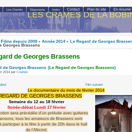
Contact
Plan du site
En résumé
Les Cramés
Diaporama
Index
LES CRAMÉS DE LA BOBI
Films depuis 2009
Année 2014
Le Regard de Georges Brasse
>
>
e Georges Brassens
gard de Georges Brassens
d de Georges Brassens
(
Le Regard de Georges Brassens
)
ier 2014
par
Cramés
édent
- - - - — - - - - - - - - - - - - - - - - - - - - - - - - - - - — - - -
Film suivant
Le documentaire du mois de février 2014
 REGARD DE GEORGES BRASSENS
Semaine du 12 au 18 février
Soirée-débat Lundi 17 février
ection sera précédée d’un prélude avec guitares
hansons, tous les amateurs de Brassens sont
à participer à la fête à partir de 20h dans le hall
de l’Alticiné.