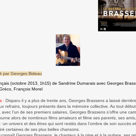
é par Georges Bideau
ançais (octobre 2013, 1h15) de Sandrine Dumarais avec Georges Brass
 Gréco, François Morel
s :
Disparu il y a plus de trente ans, Georges Brassens a laissé derrière
x refrains, toujours présents dans la mémoire collective. Au tout début
e, avec l’un de ses premiers salaires, Georges Brassens s’offre une ca
tourne alors de nombreux films amateurs et filme ses parents, ses amis
 un univers et des êtres qui sont restés dans l’ombre de son succès et 
iré certaines de ses plus belles chansons.
onnaît Georges Brassens, le chanteur à la pipe et à la guitare, ses ref