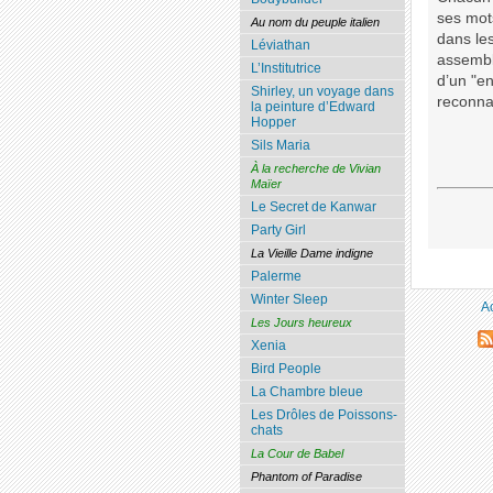
ses mots
Au nom du peuple italien
dans les
Léviathan
assemble
L’Institutrice
d’un "e
Shirley, un voyage dans
reconna
la peinture d’Edward
Hopper
Sils Maria
À la recherche de Vivian
Maïer
Le Secret de Kanwar
Party Girl
La Vieille Dame indigne
Palerme
Winter Sleep
A
Les Jours heureux
Xenia
Bird People
La Chambre bleue
Les Drôles de Poissons-
chats
La Cour de Babel
Phantom of Paradise