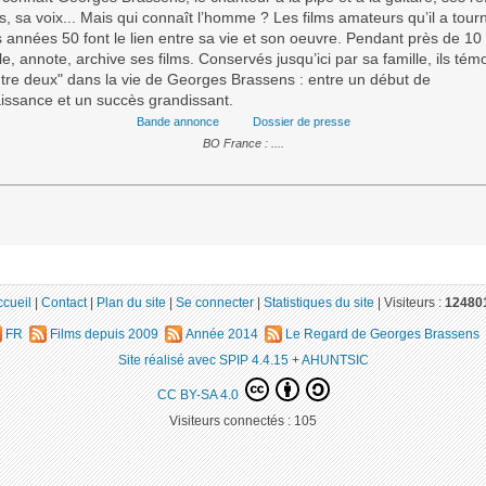
, sa voix... Mais qui connaît l’homme ? Les films amateurs qu’il a tour
 années 50 font le lien entre sa vie et son oeuvre. Pendant près de 10 a
, annote, archive ses films. Conservés jusqu’ici par sa famille, ils tém
ntre deux" dans la vie de Georges Brassens : entre un début de
issance et un succès grandissant.
Bande annonce
Dossier de presse
BO France : ....
ccueil
|
Contact
|
Plan du site
|
Se connecter
|
Statistiques du site
|
Visiteurs :
12480
FR
Films depuis 2009
Année 2014
Le Regard de Georges Brassens
Site réalisé avec SPIP 4.4.15
+
AHUNTSIC
CC BY-SA 4.0
Visiteurs connectés :
105