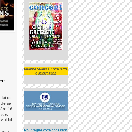
Abonnez-vous à notre lettre
d’information
ens,
 lui de
 de sa
méra 16
, ses
qui lui
Pour régler votre cotisation
rains,