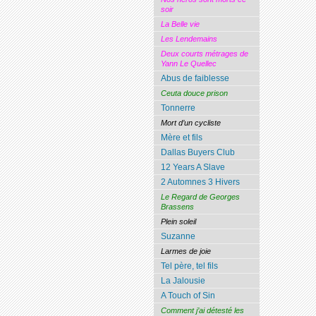
soir
La Belle vie
Les Lendemains
Deux courts métrages de
Yann Le Quellec
Abus de faiblesse
Ceuta douce prison
Tonnerre
Mort d’un cycliste
Mère et fils
Dallas Buyers Club
12 Years A Slave
2 Automnes 3 Hivers
Le Regard de Georges
Brassens
Plein soleil
Suzanne
Larmes de joie
Tel père, tel fils
La Jalousie
A Touch of Sin
Comment j’ai détesté les