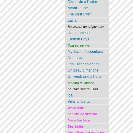
D’une vie à l’autre
Avant l’aube
The Best Offer
Layla
Boulevard du crépuscule
Une promesse
Eastern Boys
Tout est permis
My Sweet Pepperland
Nebraska
Les Grandes ondes
Un beau dimanche
Un week-end à Paris
Au bord du monde
Le Train sifflera 3 fois
Ida
Viva la liberta
Week-Ends
Le Sens de l’humour
Macadam baby
Des étoiles
Nos héros sont morts ce