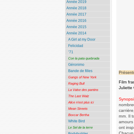
Année 2019
Année 2018
Année 2017
Année 2016
Année 2015
Année 2014
A Girl at my Door
Felicidad
’71
Con la pata quebrada
Géronimo
Bande de filles
Présent
Gangs of New York
Film fr
Raging Bull
Juliette
La Valse des pantins
The Last Walz
Synopsi
Alice n’est plus ici
nombreu
Mean Streets
carrièr
Boxcar Bertha
mm. Il 
White Bird
amours :
ont insp
Le Sel de la terre
Chacun c
Bodybuilder