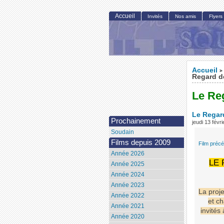
Accueil
Invités
Nos amis
Flyers
Accueil
>
Regard d
Le Re
Le Regar
Prochainement
jeudi 13 févr
Soudain
Films depuis 2009
Film préc
Année 2026
LE
Année 2025
Année 2024
Année 2023
La proj
Année 2022
et c
Année 2021
invités 
Année 2020