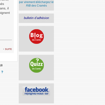
par virement
téléchargez le
nés
RIB
des Cramés
ns, il
oignent
bulletin d’adhésion
suite
18
?