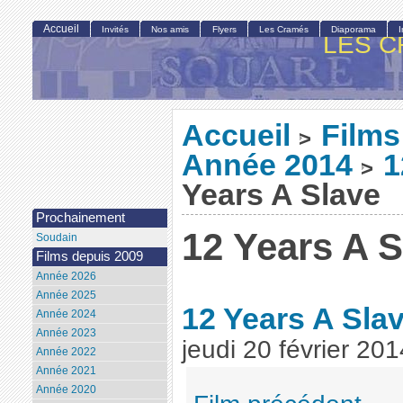
Accueil
Invités
Nos amis
Flyers
Les Cramés
Diaporama
LES C
Accueil
Films
>
Année 2014
1
>
Years A Slave
Prochainement
12 Years A S
Soudain
Films depuis 2009
Année 2026
Année 2025
12 Years A Sla
Année 2024
Année 2023
jeudi 20 février 201
Année 2022
Année 2021
Année 2020