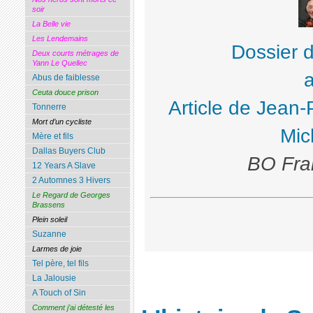
soir
La Belle vie
Les Lendemains
Dossier 
Deux courts métrages de
Yann Le Quellec
Abus de faiblesse
Ceuta douce prison
Article de Jean-
Tonnerre
Mort d’un cycliste
Mic
Mère et fils
Dallas Buyers Club
BO Fra
12 Years A Slave
2 Automnes 3 Hivers
Le Regard de Georges
Brassens
Plein soleil
Suzanne
Larmes de joie
Tel père, tel fils
La Jalousie
A Touch of Sin
Comment j’ai détesté les