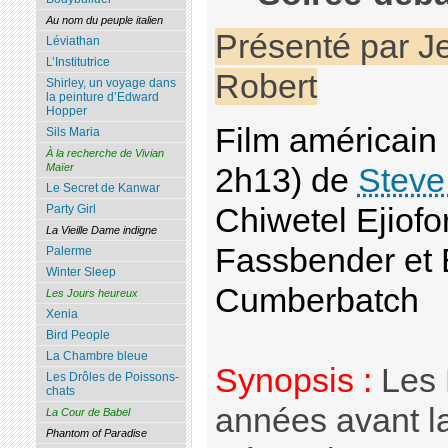
Au nom du peuple italien
Présenté par J
Léviathan
L’Institutrice
Robert
Shirley, un voyage dans
la peinture d’Edward
Hopper
Film américain 
Sils Maria
À la recherche de Vivian
Maïer
2h13) de
Stev
Le Secret de Kanwar
Chiwetel Ejiofo
Party Girl
La Vieille Dame indigne
Fassbender et 
Palerme
Winter Sleep
Cumberbatch
Les Jours heureux
Xenia
Bird People
La Chambre bleue
Synopsis :
Les 
Les Drôles de Poissons-
chats
années avant l
La Cour de Babel
Phantom of Paradise