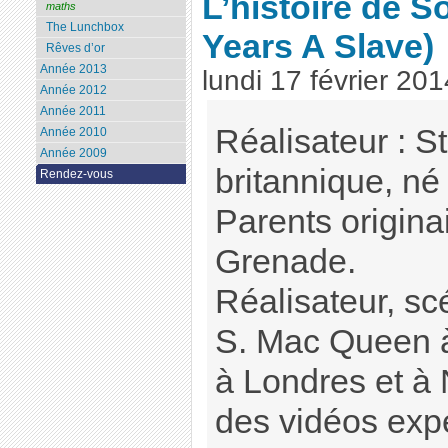
L’histoire de 
maths
The Lunchbox
Years A Slave)
Rêves d’or
Année 2013
lundi 17 février 201
Année 2012
Année 2011
Réalisateur : 
Année 2010
Année 2009
britannique, né
Rendez-vous
Parents originai
Grenade.
Réalisateur, sc
S. Mac Queen à 
à Londres et à 
des vidéos exp