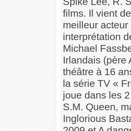
Spike Lee, R. S
films. Il vient d
meilleur acteur
interprétation 
Michael Fassbe
Irlandais (père
théâtre à 16 a
la série TV « Fr
joue dans les 2
S.M. Queen, ma
Inglorious Bast
2009 et A dang