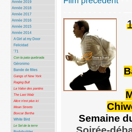
Film précédent
- - 
Année 2019
Année 2018
- - - - - - - - - - - - 
Année 2017
Année 2016
Année 2015
Année 2014
A Girl at my Door
Felicidad
’71
Con la pata quebrada
Géronimo
B
Bande de filles
Gangs of New York
Raging Bull
La Valse des pantins
M
The Last Walz
Alice n’est plus ici
Chiwe
Mean Streets
Boxcar Bertha
Semaine du
White Bird
Le Sel de la terre
Soirée-déba
Bodybuilder