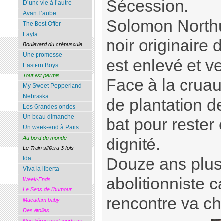
Sécession.
D’une vie à l’autre
Avant l’aube
Solomon North
The Best Offer
Layla
noir originaire 
Boulevard du crépuscule
Une promesse
est enlevé et 
Eastern Boys
Tout est permis
Face à la cruau
My Sweet Pepperland
Nebraska
de plantation 
Les Grandes ondes
Un beau dimanche
bat pour rester 
Un week-end à Paris
Au bord du monde
dignité.
Le Train sifflera 3 fois
Douze ans plus 
Ida
Viva la liberta
abolitionniste 
Week-Ends
Le Sens de l’humour
rencontre va c
Macadam baby
Des étoiles
Nos héros sont morts ce