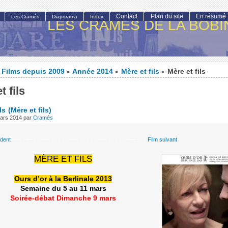
Contact
Plan du site
En résumé
Les Cramés
Diaporama
Index
LES CRAMÉS DE LA BOBI
Films depuis 2009
Année 2014
Mère et fils
Mère et fils
>
>
>
t fils
ls
(Mère et fils)
mars 2014
par
Cramés
édent
- - - - — - - - - - - - - - - - - - - - - - - - - - - - - - - - — - - -
Film suivant
MÈRE ET FILS
Ours d’or à la Berlinale 2013
Semaine du 5 au 11 mars
Soirée-débat Dimanche 9 mars