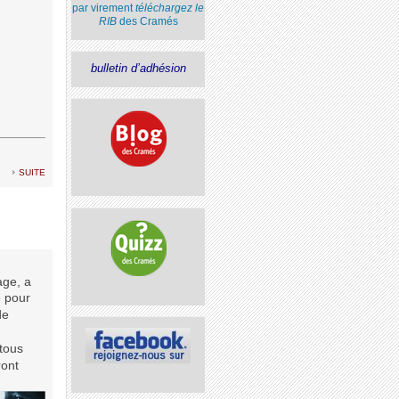
par virement
téléchargez le
RIB
des Cramés
bulletin d’adhésion
suite
age, a
é pour
de
tous
ront