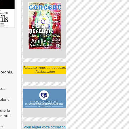
Abonnez-vous à notre lettre
d’information
eorghiu,
ses
lui-ci
ûté la
n où il
re
Pour régler votre cotisation