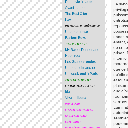
D’une vie à l’autre
Le synop
Avant l’aube
privilég
The Best Offer
puissant
Layla
entretie
repouss
Boulevard du crépuscule
possess
Une promesse
dans un 
Eastern Boys
enfant, 
Tout est permis
de cette
My Sweet Pepperland
prison. 
Nebraska
intentio
Les Grandes ondes
materne
Un beau dimanche
que ce f
Un week-end à Paris
qu’elle
et tout 
Au bord du monde
plaisam
Le Train sifflera 3 fois
que d’au
Ida
roumain 
Viva la liberta
verrons 
Week-Ends
Luminata
Le Sens de l’humour
autorita
Macadam baby
semblen
Des étoiles
personna
Nos héros sont morts ce