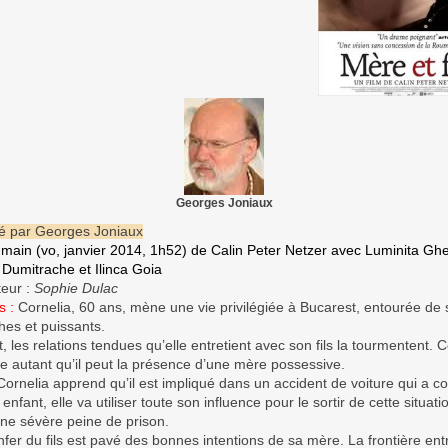
Georges Joniaux
é par Georges Joniaux
umain (vo, janvier 2014, 1h52) de Calin Peter Netzer avec Luminita Gh
Dumitrache et Ilinca Goia
teur :
Sophie Dulac
s :
Cornelia, 60 ans, mène une vie privilégiée à Bucarest, entourée de 
hes et puissants.
, les relations tendues qu’elle entretient avec son fils la tourmentent. Ce
e autant qu’il peut la présence d’une mère possessive.
rnelia apprend qu’il est impliqué dans un accident de voiture qui a co
 enfant, elle va utiliser toute son influence pour le sortir de cette situatio
une sévère peine de prison.
nfer du fils est pavé des bonnes intentions de sa mère. La frontière ent