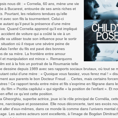
sis nous dit : « Cornelia, 60 ans, mène une vie
iée à Bucarest, entourée de ses amis riches et
s. Pourtant, les relations tendues qu’elle
nt avec son fils la tourmentent. Celui-ci
e autant qu’il peut la présence d’une mère
ive. Quand Cornelia apprend qu’il est impliqué
accident de voiture qui a coûté la vie à un
elle va utiliser toute son influence pour le sortir
 situation où il risque une sévère peine de
Mais l’enfer du fils est pavé des bonnes
ns de sa mère. La frontière entre amour
l et manipulation est mince ». Remarquons
ilm est à la fois un portrait de la Roumanie telle
 se dessine depuis 1989 avec ses rapports sociaux brutaux, où tout se 
autant celui d’une mère : « Quoique vous fassiez, vous ferez mal ! » disa
ment aux parents le bon Docteur Freud … Certes, mais certains forcen
tres ! Ce rapport tendu entre mère et fils s’exprime en filigrane dans le 
du film « Pozitia capilului » qui signifie « la position de l’enfant ». Et n
en effet ce qu’est cette position.
 Gheorghiu, superbe actrice, joue ici le rôle principal de Cornélia, cet
ire, narcissique et possessive. Elle nous déconcerte, tant ses excès no
t aller d’eux-mêmes, dans ce monde là comme dans l’univers mental 
ge. Les autres acteurs sont excellents, à l’image de Bogdan Dimitrache