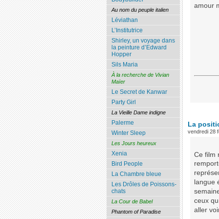
amour m
Au nom du peuple italien
Léviathan
L’Institutrice
Shirley, un voyage dans
la peinture d’Edward
Hopper
Sils Maria
À la recherche de Vivian
Maïer
Le Secret de Kanwar
Party Girl
La Vieille Dame indigne
Palerme
La positi
vendredi 28 f
Winter Sleep
Les Jours heureux
Xenia
Ce film 
remporté
Bird People
représe
La Chambre bleue
langue 
Les Drôles de Poissons-
chats
semaine
ceux qui
La Cour de Babel
aller voi
Phantom of Paradise