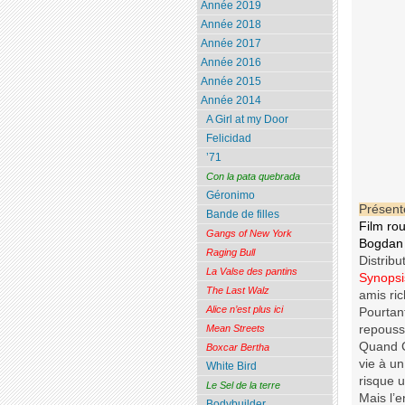
Année 2019
Année 2018
Année 2017
Année 2016
Année 2015
Année 2014
A Girl at my Door
Felicidad
’71
Con la pata quebrada
Géronimo
Présent
Bande de filles
Film ro
Gangs of New York
Bogdan 
Raging Bull
Distribu
La Valse des pantins
Synopsi
The Last Walz
amis ric
Alice n’est plus ici
Pourtant
repouss
Mean Streets
Quand Co
Boxcar Bertha
vie à un
White Bird
risque 
Le Sel de la terre
Mais l’e
Bodybuilder