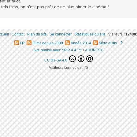
nt et falot.
tels films, on n’est pas prêt de ne plus aimer le cinéma !
ccueil
|
Contact
|
Plan du site
|
Se connecter
|
Statistiques du site
|
Visiteurs :
12480
?
FR
Films depuis 2009
Année 2014
Mère et fils
Site réalisé avec SPIP 4.4.15
+
AHUNTSIC
CC BY-SA 4.0
Visiteurs connectés :
72