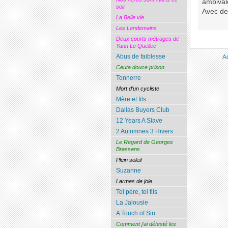
ambivale
soir
Avec de 
La Belle vie
Les Lendemains
Deux courts métrages de
Yann Le Quellec
Abus de faiblesse
A
Ceuta douce prison
Tonnerre
Mort d’un cycliste
Mère et fils
Dallas Buyers Club
12 Years A Slave
2 Automnes 3 Hivers
Le Regard de Georges
Brassens
Plein soleil
Suzanne
Larmes de joie
Tel père, tel fils
La Jalousie
A Touch of Sin
Comment j’ai détesté les