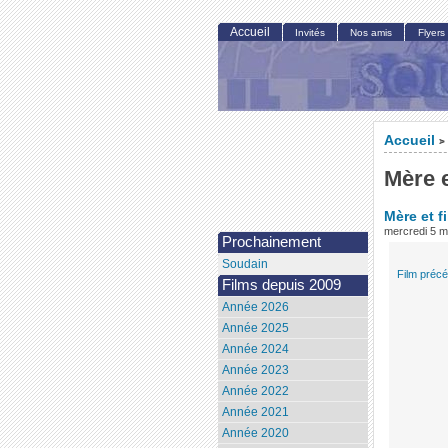
Accueil
Invités
Nos amis
Flyers
Accueil
>
Mère e
Mère et fi
mercredi 5 
Prochainement
Soudain
Film préc
Films depuis 2009
Année 2026
Année 2025
Année 2024
Année 2023
Année 2022
Année 2021
Année 2020