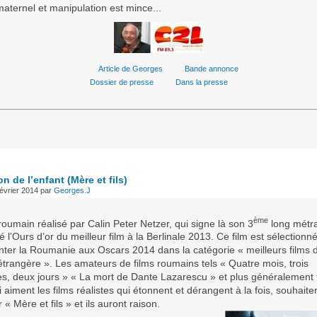
aternel et manipulation est mince...
Article de Georges
Bande annonce
Dossier de presse
Dans la presse
on de l’enfant
(Mère et fils)
évrier 2014
par
Georges.J
ème
roumain réalisé par Calin Peter Netzer, qui signe là son 3
long métr
 l’Ours d’or du meilleur film à la Berlinale 2013. Ce film est sélectionn
nter la Roumanie aux Oscars 2014 dans la catégorie « meilleurs films 
étrangère ». Les amateurs de films roumains tels « Quatre mois, trois
s, deux jours » « La mort de Dante Lazarescu » et plus généralement 
 aiment les films réalistes qui étonnent et dérangent à la fois, souhaite
r « Mère et fils » et ils auront raison.