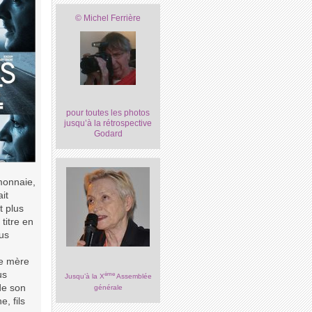
© Michel Ferrière
pour toutes les photos
jusqu’à la rétrospective
Godard
monnaie,
it
t plus
titre en
ous
te mère
us
ème
Jusqu’à la X
Assemblée
de son
générale
, fils