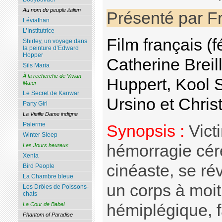
Au nom du peuple italien
Présenté par Fr
Léviathan
L’Institutrice
Film français (
Shirley, un voyage dans
la peinture d’Edward
Hopper
Catherine Breil
Sils Maria
À la recherche de Vivian
Huppert, Kool 
Maïer
Le Secret de Kanwar
Ursino et Chri
Party Girl
La Vieille Dame indigne
Palerme
Synopsis :
Vict
Winter Sleep
hémorragie cér
Les Jours heureux
Xenia
cinéaste, se ré
Bird People
La Chambre bleue
un corps à moiti
Les Drôles de Poissons-
chats
hémiplégique, f
La Cour de Babel
Phantom of Paradise