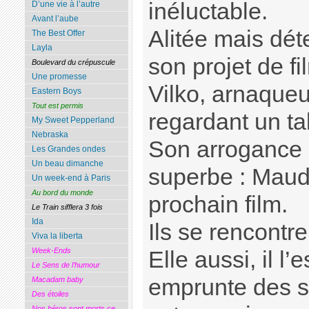
inéluctable.
D’une vie à l’autre
Avant l’aube
Alitée mais dét
The Best Offer
Layla
son projet de fi
Boulevard du crépuscule
Une promesse
Vilko, arnaqueu
Eastern Boys
Tout est permis
regardant un ta
My Sweet Pepperland
Nebraska
Son arrogance 
Les Grandes ondes
Un beau dimanche
superbe : Maud
Un week-end à Paris
Au bord du monde
prochain film.
Le Train sifflera 3 fois
Ida
Ils se rencontren
Viva la liberta
Week-Ends
Elle aussi, il l’
Le Sens de l’humour
emprunte des
Macadam baby
Des étoiles
Nos héros sont morts ce