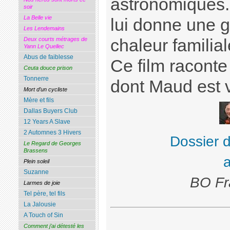
astronomiques. 
soir
La Belle vie
lui donne une g
Les Lendemains
chaleur familial
Deux courts métrages de
Yann Le Quellec
Abus de faiblesse
Ce film raconte
Ceuta douce prison
Tonnerre
dont Maud est v
Mort d’un cycliste
Mère et fils
Dallas Buyers Club
12 Years A Slave
2 Automnes 3 Hivers
Dossier 
Le Regard de Georges
Brassens
Plein soleil
Suzanne
BO Fr
Larmes de joie
Tel père, tel fils
La Jalousie
A Touch of Sin
Comment j’ai détesté les