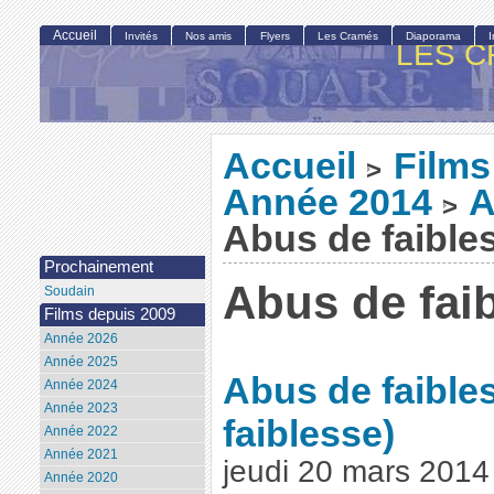
Accueil
Invités
Nos amis
Flyers
Les Cramés
Diaporama
LES C
Accueil
Films
>
Année 2014
A
>
Abus de faible
Prochainement
Abus de fai
Soudain
Films depuis 2009
Année 2026
Année 2025
Abus de faible
Année 2024
Année 2023
faiblesse)
Année 2022
Année 2021
jeudi 20 mars 2014
Année 2020