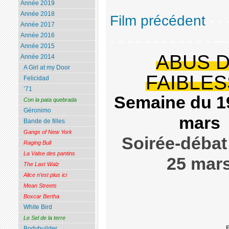
Année 2019
Année 2018
Film précédent
- - 
Année 2017
Année 2016
- - - - - - - - - - - - 
Année 2015
ABUS 
Année 2014
A Girl at my Door
FAIBLE
Felicidad
’71
Semaine du 1
Con la pata quebrada
Géronimo
mars
Bande de filles
Gangs of New York
Soirée-débat
Raging Bull
La Valse des pantins
25 mar
The Last Walz
Alice n’est plus ici
Mean Streets
Boxcar Bertha
White Bird
Le Sel de la terre
F
Bodybuilder