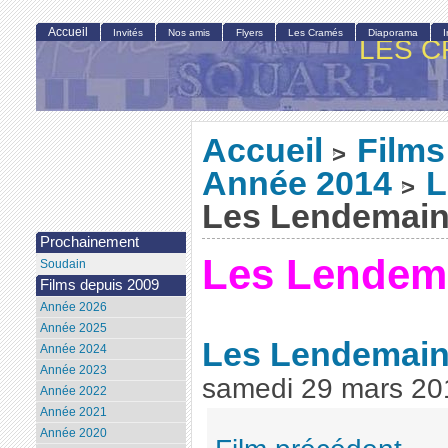
Accueil
Invités
Nos amis
Flyers
Les Cramés
Diaporama
LES C
Accueil
Films
>
Année 2014
L
>
Les Lendemai
Prochainement
Les Lendem
Soudain
Films depuis 2009
Année 2026
Année 2025
Les Lendemai
Année 2024
Année 2023
samedi 29 mars 20
Année 2022
Année 2021
Année 2020