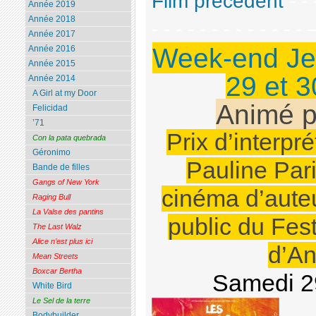
Film précédent
- -
Année 2019
Année 2018
- - - - - - - - - - - - 
Année 2017
Week-end Je
Année 2016
Année 2015
29 et 
Année 2014
A Girl at my Door
Animé 
Felicidad
’71
Prix d’interpr
Con la pata quebrada
Géronimo
Pauline Pari
Bande de filles
Gangs of New York
cinéma d’auteu
Raging Bull
La Valse des pantins
public du Fes
The Last Walz
Alice n’est plus ici
d’An
Mean Streets
Boxcar Bertha
Samedi 2
White Bird
Le Sel de la terre
Bodybuilder