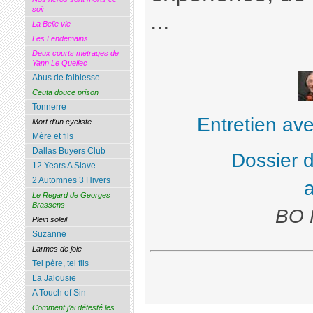
soir
...
La Belle vie
Les Lendemains
Deux courts métrages de
Yann Le Quellec
Abus de faiblesse
Ceuta douce prison
Tonnerre
Entretien av
Mort d’un cycliste
Mère et fils
Dallas Buyers Club
Dossier 
12 Years A Slave
2 Automnes 3 Hivers
Le Regard de Georges
Brassens
BO F
Plein soleil
Suzanne
Larmes de joie
Tel père, tel fils
La Jalousie
A Touch of Sin
Comment j’ai détesté les