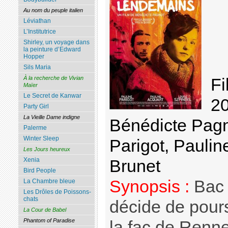
Au nom du peuple italien
Léviathan
L’Institutrice
Shirley, un voyage dans
la peinture d’Edward
Hopper
Sils Maria
À la recherche de Vivian
Fi
Maïer
Le Secret de Kanwar
20
Party Girl
La Vieille Dame indigne
Bénédicte Pagn
Palerme
Winter Sleep
Parigot, Paulin
Les Jours heureux
Xenia
Brunet
Bird People
Synopsis :
Bac 
La Chambre bleue
Les Drôles de Poissons-
chats
décide de pour
La Cour de Babel
Phantom of Paradise
la fac de Rennes