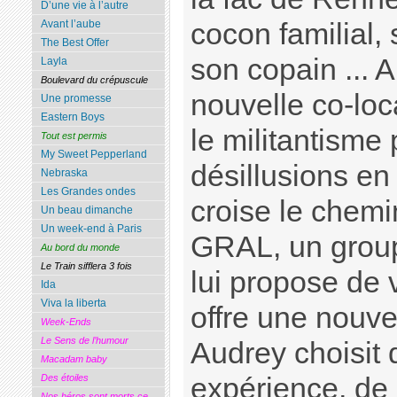
D’une vie à l’autre
Avant l’aube
cocon familial,
The Best Offer
son copain ... 
Layla
Boulevard du crépuscule
nouvelle co-loc
Une promesse
Eastern Boys
le militantisme 
Tout est permis
My Sweet Pepperland
désillusions en 
Nebraska
Les Grandes ondes
croise le chem
Un beau dimanche
Un week-end à Paris
GRAL, un group
Au bord du monde
Le Train sifflera 3 fois
lui propose de v
Ida
Viva la liberta
offre une nouve
Week-Ends
Le Sens de l’humour
Audrey choisit 
Macadam baby
Des étoiles
expérience, de 
Nos héros sont morts ce