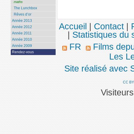
maths
The Lunchbox
Rêves d’or
Année 2013
Accueil
|
Contact
|
Année 2012
|
Statistiques du s
Année 2011
Année 2010
FR
Films dep
Année 2009
Rendez-vous
Les L
Site réalisé avec 
CC BY
Visiteur