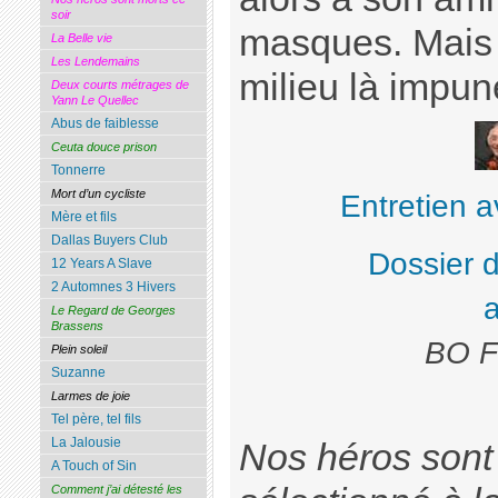
soir
masques. Mais 
La Belle vie
Les Lendemains
milieu là imp
Deux courts métrages de
Yann Le Quellec
Abus de faiblesse
Ceuta douce prison
Tonnerre
Mort d’un cycliste
Entretien a
Mère et fils
Dallas Buyers Club
Dossier 
12 Years A Slave
2 Automnes 3 Hivers
Le Regard de Georges
Brassens
BO Fr
Plein soleil
Suzanne
Larmes de joie
Tel père, tel fils
La Jalousie
Nos héros sont 
A Touch of Sin
Comment j’ai détesté les