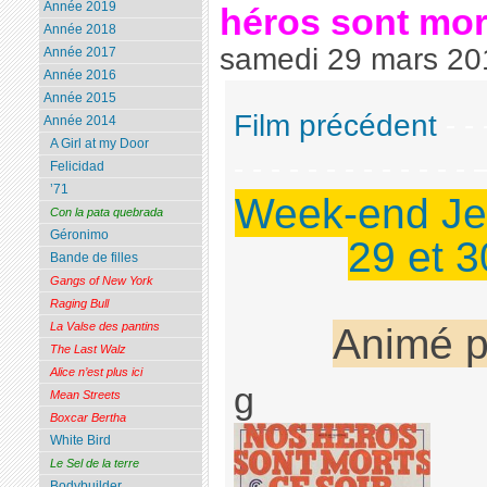
Année 2019
héros sont mor
Année 2018
samedi 29 mars 20
Année 2017
Année 2016
Année 2015
Film précédent
- -
Année 2014
A Girl at my Door
- - - - - - - - - - - - 
Felicidad
’71
Week-end Je
Con la pata quebrada
Géronimo
29 et 
Bande de filles
Gangs of New York
Raging Bull
Animé 
La Valse des pantins
The Last Walz
Alice n’est plus ici
g
Mean Streets
Boxcar Bertha
White Bird
Le Sel de la terre
Bodybuilder