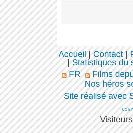
Accueil
|
Contact
|
|
Statistiques du 
FR
Films dep
Nos héros so
Site réalisé avec 
CC BY
Visiteur