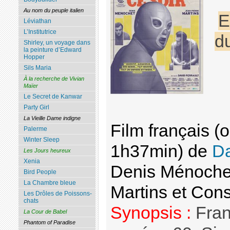
Au nom du peuple italien
E
Léviathan
L’Institutrice
du
Shirley, un voyage dans
la peinture d’Edward
Hopper
Sils Maria
À la recherche de Vivian
Maïer
Le Secret de Kanwar
Party Girl
La Vieille Dame indigne
Film français (
Palerme
Winter Sleep
1h37min) de
Da
Les Jours heureux
Xenia
Denis Ménochet
Bird People
La Chambre bleue
Martins et Con
Les Drôles de Poissons-
chats
Synopsis :
Fran
La Cour de Babel
Phantom of Paradise