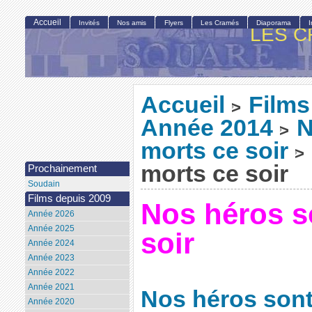
Accueil
Invités
Nos amis
Flyers
Les Cramés
Diaporama
LES C
Accueil
Films
>
Année 2014
N
>
morts ce soir
>
morts ce soir
Prochainement
Soudain
Films depuis 2009
Nos héros s
Année 2026
Année 2025
soir
Année 2024
Année 2023
Année 2022
Année 2021
Nos héros sont
Année 2020