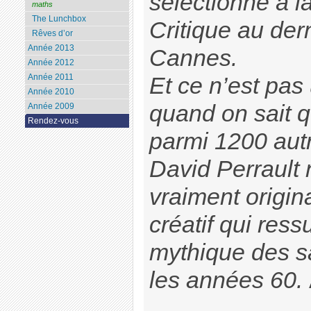
sélectionné à l
maths
The Lunchbox
Critique au dern
Rêves d’or
Année 2013
Cannes.
Année 2012
Année 2011
Et ce n’est pas
Année 2010
quand on sait qu
Année 2009
Rendez-vous
parmi 1200 autr
David Perrault 
vraiment origin
créatif qui res
mythique des s
les années 60.