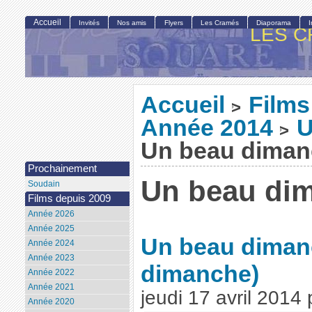
Accueil
Invités
Nos amis
Flyers
Les Cramés
Diaporama
LES C
Accueil
Films
>
Année 2014
U
>
Un beau dima
Prochainement
Un beau di
Soudain
Films depuis 2009
Année 2026
Année 2025
Un beau dima
Année 2024
Année 2023
dimanche)
Année 2022
Année 2021
jeudi 17 avril 2014
Année 2020