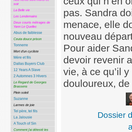
ceux qui n’en o
soir
pas. Sandra doit
La Belle vie
Les Lendemains
menace, elle do
Deux courts métrages de
Yann Le Quellec
Abus de faiblesse
nouveau départ,
Ceuta douce prison
Pour aider Sand
Tonnerre
Mort d’un cycliste
devoir revenir 
Mère et fils
Dallas Buyers Club
vie, à ce qu’il y
12 Years A Slave
2 Automnes 3 Hivers
douloureux, de 
Le Regard de Georges
Brassens
Plein soleil
Suzanne
Larmes de joie
Tel père, tel fils
Dossier 
La Jalousie
A Touch of Sin
Comment j’ai détesté les