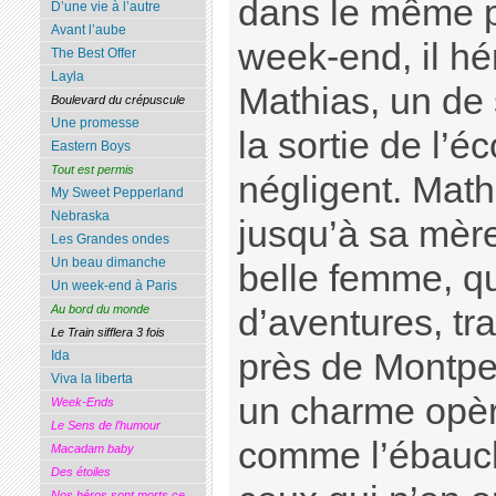
dans le même po
D’une vie à l’autre
Avant l’aube
week-end, il hér
The Best Offer
Layla
Mathias, un de 
Boulevard du crépuscule
Une promesse
la sortie de l’é
Eastern Boys
Tout est permis
négligent. Mat
My Sweet Pepperland
Nebraska
jusqu’à sa mèr
Les Grandes ondes
Un beau dimanche
belle femme, q
Un week-end à Paris
d’aventures, tr
Au bord du monde
Le Train sifflera 3 fois
près de Montpel
Ida
Viva la liberta
un charme opère
Week-Ends
Le Sens de l’humour
comme l’ébauch
Macadam baby
Des étoiles
Nos héros sont morts ce