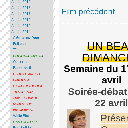
Année 2019
Année 2018
Film précédent
- - 
Année 2017
Année 2016
- - - - - - - - - - - - 
Année 2015
Année 2014
A Girl at my Door
UN BE
Felicidad
’71
DIMANC
Con la pata quebrada
Géronimo
Semaine du 1
Bande de filles
Gangs of New York
avril
Raging Bull
La Valse des pantins
Soirée-débat
The Last Walz
Alice n’est plus ici
22 avri
Mean Streets
Boxcar Bertha
Prése
White Bird
Le Sel de la terre
Bodybuilder