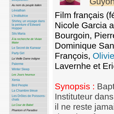
Guyo
Au nom du peuple italien
Léviathan
Film français (
L’Institutrice
Shirley, un voyage dans
Nicole Garcia 
la peinture d’Edward
Hopper
Bourgoin, Pierr
Sils Maria
À la recherche de Vivian
Dominique San
Maïer
Le Secret de Kanwar
François,
Olivi
Party Girl
La Vieille Dame indigne
Lavernhe et Eri
Palerme
Winter Sleep
Les Jours heureux
Xenia
Synopsis :
Bapt
Bird People
La Chambre bleue
Instituteur dans
Les Drôles de Poissons-
chats
il ne reste jama
La Cour de Babel
Phantom of Paradise