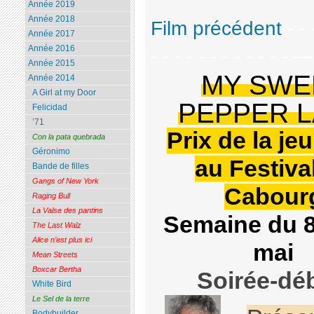
Année 2019
Année 2018
Film précédent
- - 
Année 2017
Année 2016
- - - - - - - - - - - - 
Année 2015
MY SWE
Année 2014
A Girl at my Door
PEPPER 
Felicidad
’71
Prix de la je
Con la pata quebrada
Géronimo
au Festiva
Bande de filles
Gangs of New York
Cabour
Raging Bull
La Valse des pantins
Semaine du 8
The Last Walz
Alice n’est plus ici
mai
Mean Streets
Boxcar Bertha
Soirée-dé
White Bird
Le Sel de la terre
Bodybuilder