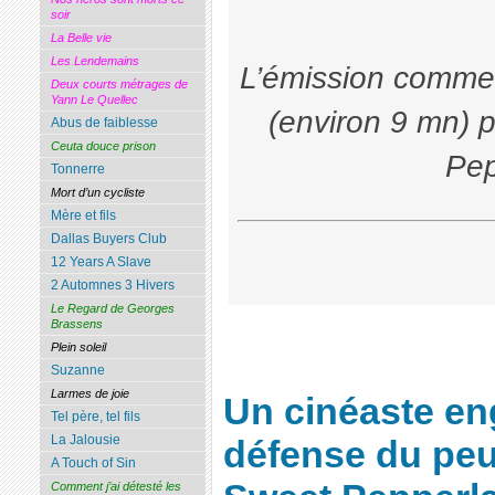
soir
La Belle vie
Les Lendemains
L’émission commen
Deux courts métrages de
Yann Le Quellec
(environ 9 mn) p
Abus de faiblesse
Ceuta douce prison
Pep
Tonnerre
Mort d’un cycliste
Mère et fils
Dallas Buyers Club
12 Years A Slave
2 Automnes 3 Hivers
Le Regard de Georges
Brassens
Plein soleil
Suzanne
Larmes de joie
Un cinéaste en
Tel père, tel fils
La Jalousie
défense du peu
A Touch of Sin
Comment j’ai détesté les