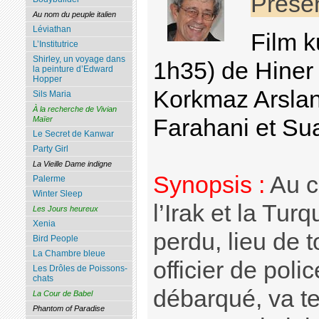
Prése
Au nom du peuple italien
Léviathan
Film k
L’Institutrice
Shirley, un voyage dans
1h35) de Hiner
la peinture d’Edward
Hopper
Korkmaz Arslan
Sils Maria
À la recherche de Vivian
Farahani et Su
Maïer
Le Secret de Kanwar
Party Girl
La Vieille Dame indigne
Synopsis :
Au c
Palerme
Winter Sleep
l’Irak et la Tur
Les Jours heureux
Xenia
perdu, lieu de t
Bird People
La Chambre bleue
officier de poli
Les Drôles de Poissons-
chats
débarqué, va te
La Cour de Babel
Phantom of Paradise