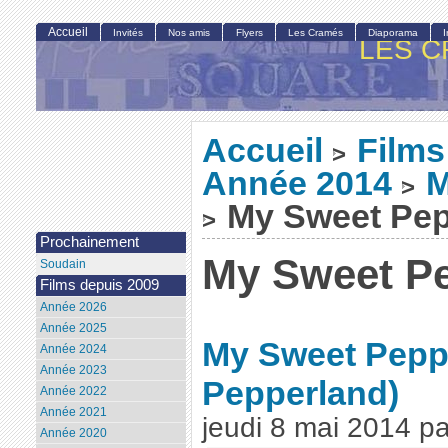
Accueil
Invités
Nos amis
Flyers
Les Cramés
Diaporama
LES C
Accueil
Films
>
Année 2014
M
>
My Sweet Pep
>
Prochainement
My Sweet P
Soudain
Films depuis 2009
Année 2026
Année 2025
My Sweet Pepp
Année 2024
Année 2023
Pepperland)
Année 2022
Année 2021
jeudi 8 mai 2014
p
Année 2020