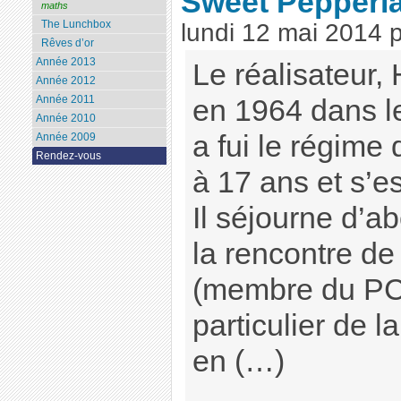
Sweet Pepperl
maths
The Lunchbox
lundi 12 mai 2014
Rêves d’or
Année 2013
Le réalisateur,
Année 2012
Année 2011
en 1964 dans le
Année 2010
a fui le régim
Année 2009
Rendez-vous
à 17 ans et s’e
Il séjourne d’abo
la rencontre de
(membre du PCI
particulier de l
en (…)