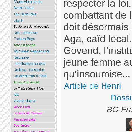
respecter la loi
D’une vie à l’autre
Avant l’aube
combattant de 
The Best Offer
Layla
doit désormais l
Boulevard du crépuscule
Une promesse
Aga, caïd local. 
Eastern Boys
Tout est permis
Govend, l’instit
My Sweet Pepperland
Nebraska
jeune femme au
Les Grandes ondes
Un beau dimanche
qu’insoumise...
Un week-end à Paris
Au bord du monde
Article de Henri
Le Train sifflera 3 fois
Ida
Dossi
Viva la liberta
BO Fra
Week-Ends
Le Sens de l’humour
Macadam baby
Des étoiles
Nos héros sont morts ce