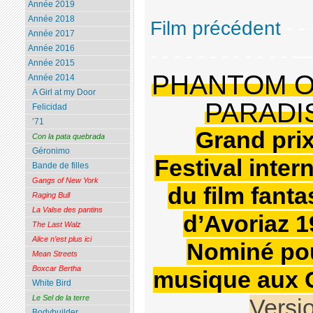
Année 2019
Année 2018
Film précédent
- - 
Année 2017
Année 2016
- - - - - - - - - - - - 
Année 2015
PHANTOM O
Année 2014
A Girl at my Door
PARADI
Felicidad
’71
Grand pri
Con la pata quebrada
Géronimo
Festival inter
Bande de filles
Gangs of New York
du film fanta
Raging Bull
La Valse des pantins
d’Avoriaz 1
The Last Walz
Alice n’est plus ici
Nominé pou
Mean Streets
Boxcar Bertha
musique aux 
White Bird
Le Sel de la terre
Versi
Bodybuilder