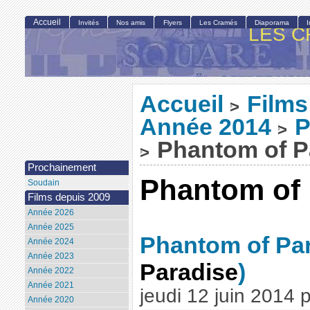
Accueil
Invités
Nos amis
Flyers
Les Cramés
Diaporama
LES C
Accueil
Films
>
Année 2014
P
>
Phantom of P
>
Prochainement
Phantom of 
Soudain
Films depuis 2009
Année 2026
Année 2025
Phantom of Pa
Année 2024
Année 2023
Paradise
)
Année 2022
Année 2021
jeudi 12 juin 2014
Année 2020