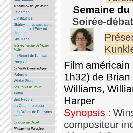
Semaine du 1
Au nom du peuple italien
Léviathan
Soirée-débat
L’Institutrice
Shirley, un voyage dans
la peinture d’Edward
Hopper
Prése
Sils Maria
À la recherche de Vivian
Kunkl
Maïer
Le Secret de Kanwar
Film américain 
Party Girl
La Vieille Dame indigne
1h32) de Brian
Palerme
Winter Sleep
Williams, Willi
Les Jours heureux
Xenia
Harper
Bird People
La Chambre bleue
Synopsis :
Wins
Les Drôles de Poissons-
chats
compositeur in
La Cour de Babel
Phantom of Paradise