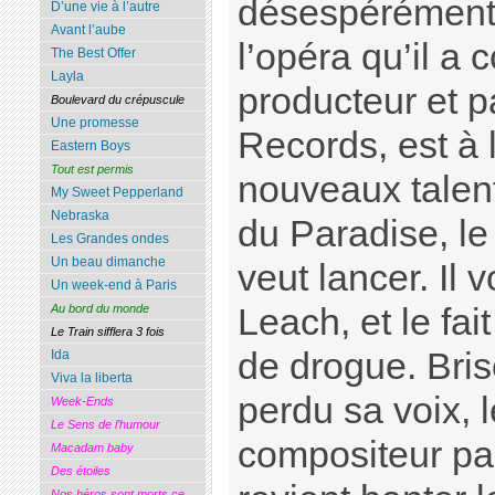
désespérément 
D’une vie à l’autre
Avant l’aube
l’opéra qu’il a
The Best Offer
Layla
producteur et p
Boulevard du crépuscule
Une promesse
Records, est à 
Eastern Boys
Tout est permis
nouveaux talent
My Sweet Pepperland
Nebraska
du Paradise, le 
Les Grandes ondes
Un beau dimanche
veut lancer. Il v
Un week-end à Paris
Leach, et le fai
Au bord du monde
Le Train sifflera 3 fois
de drogue. Bris
Ida
Viva la liberta
perdu sa voix, 
Week-Ends
Le Sens de l’humour
compositeur par
Macadam baby
Des étoiles
Nos héros sont morts ce