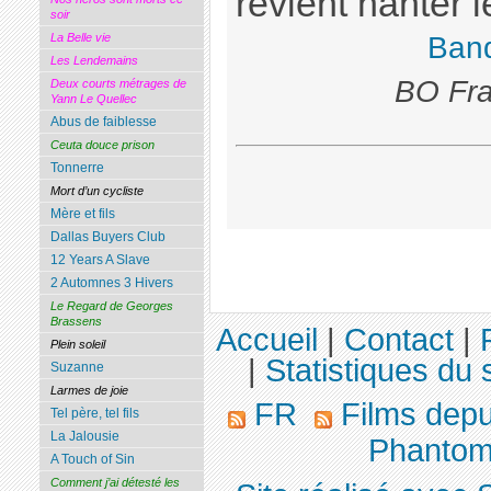
revient hanter l
soir
Ban
La Belle vie
Les Lendemains
BO Fra
Deux courts métrages de
Yann Le Quellec
Abus de faiblesse
Ceuta douce prison
Tonnerre
Mort d’un cycliste
Mère et fils
Dallas Buyers Club
12 Years A Slave
2 Automnes 3 Hivers
Le Regard de Georges
Brassens
Accueil
|
Contact
|
Plein soleil
|
Statistiques du s
Suzanne
Larmes de joie
FR
Films dep
Tel père, tel fils
La Jalousie
Phantom 
A Touch of Sin
Comment j’ai détesté les