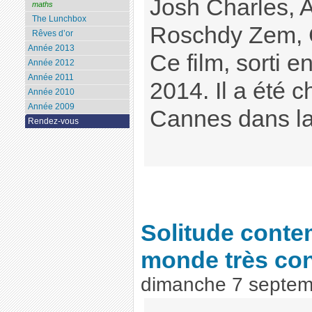
Josh Charles, 
maths
The Lunchbox
Roschdy Zem, C
Rêves d’or
Année 2013
Ce film, sorti en
Année 2012
Année 2011
2014. Il a été c
Année 2010
Année 2009
Cannes dans la
Rendez-vous
Solitude conte
monde très co
dimanche 7 septem