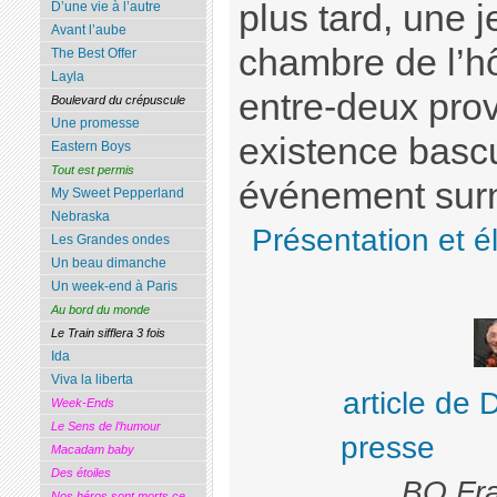
plus tard, une
D’une vie à l’autre
Avant l’aube
chambre de l’hô
The Best Offer
Layla
entre-deux prov
Boulevard du crépuscule
Une promesse
existence bascu
Eastern Boys
Tout est permis
événement surn
My Sweet Pepperland
Nebraska
Présentation et é
Les Grandes ondes
Un beau dimanche
Un week-end à Paris
Au bord du monde
Le Train sifflera 3 fois
Ida
Viva la liberta
article de 
Week-Ends
Le Sens de l’humour
presse
Macadam baby
Des étoiles
BO Fra
Nos héros sont morts ce