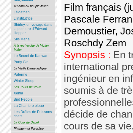
Film français (
Au nom du peuple italien
Léviathan
Pascale Ferran
L’Institutrice
Shirley, un voyage dans
Demoustier, Jo
la peinture d’Edward
Hopper
Sils Maria
Roschdy Zem
À la recherche de Vivian
Maïer
Synopsis :
En t
Le Secret de Kanwar
Party Girl
international p
La Vieille Dame indigne
Palerme
ingénieur en in
Winter Sleep
soumis à de trè
Les Jours heureux
Xenia
professionnelles
Bird People
La Chambre bleue
décide de chan
Les Drôles de Poissons-
chats
cours de sa vi
La Cour de Babel
Phantom of Paradise