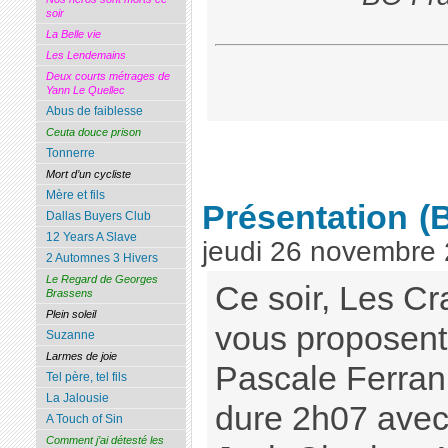
soir
La Belle vie
Les Lendemains
Deux courts métrages de
Yann Le Quellec
Abus de faiblesse
Ceuta douce prison
Tonnerre
Mort d’un cycliste
Mère et fils
Présentation
(
Dallas Buyers Club
12 Years A Slave
jeudi 26 novembre
2 Automnes 3 Hivers
Le Regard de Georges
Ce soir, Les C
Brassens
Plein soleil
vous proposent
Suzanne
Larmes de joie
Pascale Ferran 
Tel père, tel fils
La Jalousie
dure 2h07 avec 
A Touch of Sin
Comment j’ai détesté les