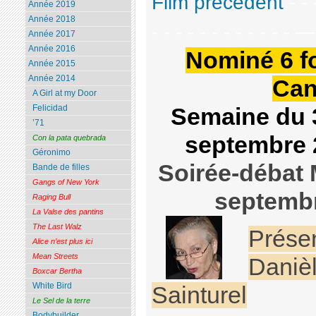
Film précédent
- - 
Année 2019
Année 2018
- - - - - - - - - - - - 
Année 2017
Année 2016
Nominé 6 fo
Année 2015
Année 2014
Can
A Girl at my Door
Felicidad
Semaine du 
’71
septembre 
Con la pata quebrada
Géronimo
Soirée-débat 
Bande de filles
Gangs of New York
septemb
Raging Bull
La Valse des pantins
The Last Walz
Prése
Alice n’est plus ici
Mean Streets
Daniè
Boxcar Bertha
White Bird
Sainturel
Le Sel de la terre
Bodybuilder