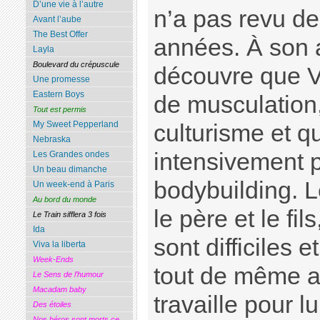
D’une vie à l’autre
n’a pas revu de
Avant l’aube
The Best Offer
années. À son a
Layla
Boulevard du crépuscule
découvre que Vi
Une promesse
Eastern Boys
de musculation,
Tout est permis
My Sweet Pepperland
culturisme et qu
Nebraska
intensivement 
Les Grandes ondes
Un beau dimanche
bodybuilding. L
Un week-end à Paris
Au bord du monde
le père et le fi
Le Train sifflera 3 fois
Ida
sont difficiles 
Viva la liberta
Week-Ends
tout de même a
Le Sens de l’humour
Macadam baby
travaille pour lu
Des étoiles
Nos héros sont morts ce