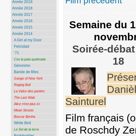
Film précédent
- - 
Année 2019
Année 2018
- - - - - - - - - - - - 
Année 2017
Année 2016
Semaine du 1
Année 2015
novemb
Année 2014
A Girl at my Door
Soirée-débat
Felicidad
’71
18
Con la pata quebrada
Géronimo
Bande de filles
Prése
Gangs of New York
Raging Bull
Daniè
La Valse des pantins
The Last Walz
Sainturel
Alice n’est plus ici
Mean Streets
Film français (
Boxcar Bertha
White Bird
de Roschdy Ze
Le Sel de la terre
Bodybuilder