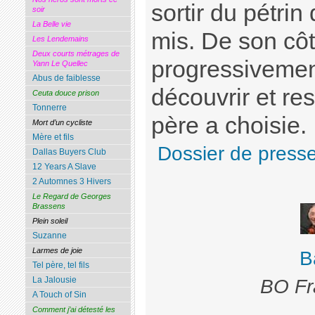
sortir du pétrin 
soir
La Belle vie
mis. De son côt
Les Lendemains
Deux courts métrages de
progressivemen
Yann Le Quellec
Abus de faiblesse
découvrir et re
Ceuta douce prison
Tonnerre
père a choisie.
Mort d’un cycliste
Mère et fils
Dossier de press
Dallas Buyers Club
12 Years A Slave
2 Automnes 3 Hivers
Le Regard de Georges
Brassens
Plein soleil
Suzanne
Larmes de joie
B
Tel père, tel fils
La Jalousie
BO Fr
A Touch of Sin
Comment j’ai détesté les