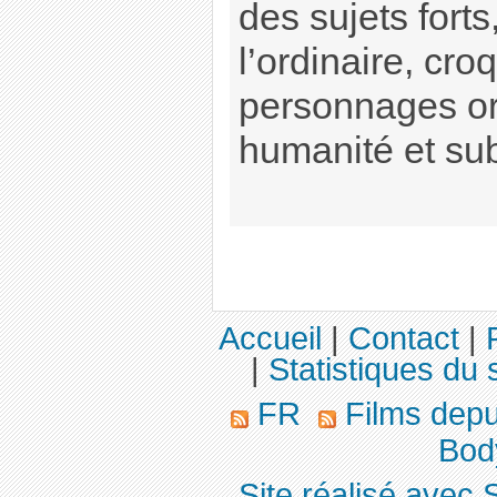
des sujets forts
l’ordinaire, cro
personnages or
humanité et subt
Accueil
|
Contact
|
|
Statistiques du s
FR
Films dep
Body
Site réalisé avec 