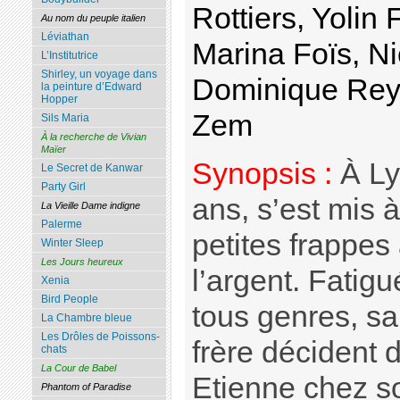
Rottiers, Yolin
Au nom du peuple italien
Léviathan
Marina Foïs, N
L’Institutrice
Shirley, un voyage dans
Dominique Rey
la peinture d’Edward
Hopper
Zem
Sils Maria
À la recherche de Vivian
Maïer
Synopsis :
À Ly
Le Secret de Kanwar
Party Girl
ans, s’est mis
La Vieille Dame indigne
Palerme
petites frappes 
Winter Sleep
Les Jours heureux
l’argent. Fatigu
Xenia
Bird People
tous genres, s
La Chambre bleue
Les Drôles de Poissons-
frère décident 
chats
La Cour de Babel
Etienne chez so
Phantom of Paradise