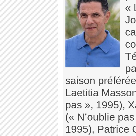
« 
Jo
ca
c
Té
pa
saison préférée
Laetitia Masson
pas », 1995), 
(« N’oublie pas
1995), Patrice