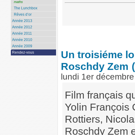
maths
The Lunchbox
Rêves d’or
Année 2013
Année 2012
Année 2011
Année 2010
Année 2009
Un troisiéme l
Rendez-vous
Roschdy Zem
lundi 1er décembr
Film français q
Yolin François 
Rottiers, Nicol
Roschdy Zem et