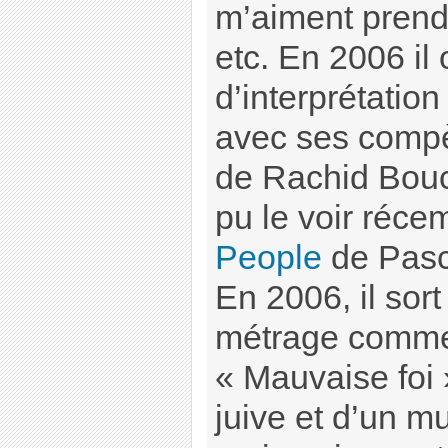
m’aiment prendr
etc. En 2006 il 
d’interprétatio
avec ses compè
de Rachid Bou
pu le voir réc
People
de Pasc
En 2006, il sor
métrage comme 
« Mauvaise foi »
juive et d’un m