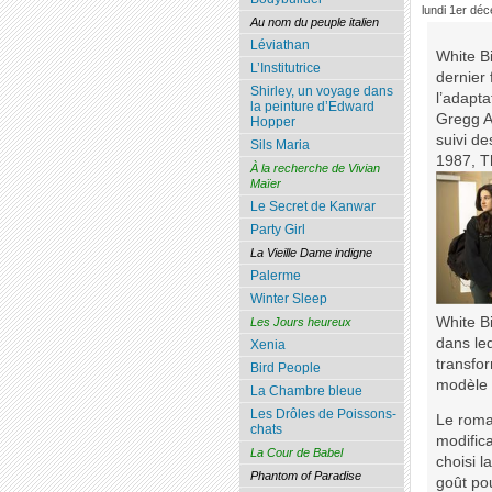
lundi 1er dé
Au nom du peuple italien
Léviathan
White Bi
L’Institutrice
dernier 
Shirley, un voyage dans
l’adapt
la peinture d’Edward
Gregg Ar
Hopper
suivi d
Sils Maria
1987, Th
À la recherche de Vivian
Maïer
Le Secret de Kanwar
Party Girl
La Vieille Dame indigne
Palerme
Winter Sleep
White B
Les Jours heureux
dans leq
Xenia
transfor
Bird People
modèle 
La Chambre bleue
Les Drôles de Poissons-
Le roma
chats
modifica
La Cour de Babel
choisi l
Phantom of Paradise
goût po