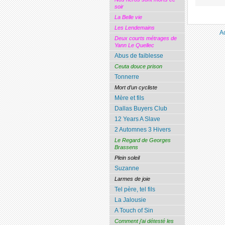
soir
La Belle vie
Les Lendemains
A
Deux courts métrages de
Yann Le Quellec
Abus de faiblesse
Ceuta douce prison
Tonnerre
Mort d’un cycliste
Mère et fils
Dallas Buyers Club
12 Years A Slave
2 Automnes 3 Hivers
Le Regard de Georges
Brassens
Plein soleil
Suzanne
Larmes de joie
Tel père, tel fils
La Jalousie
A Touch of Sin
Comment j’ai détesté les