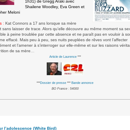
1h31) de Gregg Araki avec
Shailene Woodley, Eva Green et
pher Meloni
s :
Kat Connors a 17 ans lorsque sa mère
ît sans laisser de trace. Alors qu’elle découvre au même moment sa sex
le à peine troublée par cette absence et ne paraît pas en vouloir à so
e effacé. Mais peu à peu, ses nuits peuplées de rêves vont l’affecter
ment et l’amener à s’interroger sur elle-même et sur les raisons vérit
arition de sa mère…
Article de Laurence
***
***
Dossier de presse
***
Bande annonce
BO France : 54000
ur l’adolescence
(White Bird)