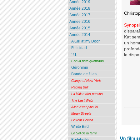
Année 2019
Année 2018
Christo
Année 2017
Année 2016
Synopsi
Année 2015
dispara
Année 2014
Kat semb
A Girl at my Door
un homm
Felicidad
profondé
’71
la disp
Con la pata quebrada
Géronimo
Bande de filles
Gangs of New York
Raging Bull
La Valse des pantins
The Last Walz
Alice n’est plus ici
Mean Streets
Boxcar Bertha
White Bird
Le Sel de la terre
Un film s
Bodybuilder