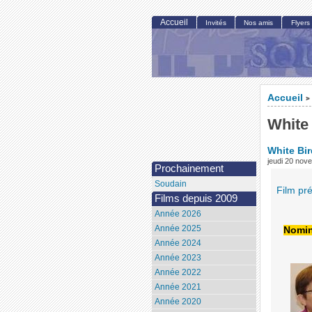
Accueil
Invités
Nos amis
Flyers
Accueil
>
White
White Bir
jeudi 20 nov
Prochainement
Soudain
Film pr
Films depuis 2009
Année 2026
Année 2025
Nomin
Année 2024
Année 2023
Année 2022
Année 2021
Année 2020