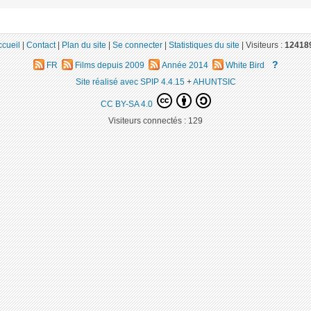
ccueil
|
Contact
|
Plan du site
|
Se connecter
|
Statistiques du site
|
Visiteurs :
12418
?
FR
Films depuis 2009
Année 2014
White Bird
Site réalisé avec SPIP 4.4.15
+
AHUNTSIC
CC BY-SA 4.0
Visiteurs connectés :
129