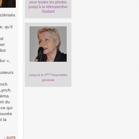
pour toutes les photos
jusqu’à la rétrospective
Godard
ctérisés
, qu’il
st
her
iot
dur »,
lusieurs
ème
Jusqu’à la X
Assemblée
générale
ynch.
 Lynch.
inéma.
ant du
-ce qui
trouvée
t la
suite