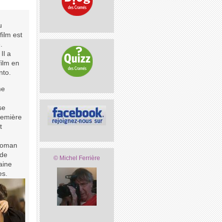
u
film est
.
Il a
film en
nto.
me
se
première
t
 roman
 de
© Michel Ferrière
aine
es.