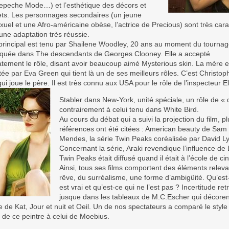
epeche Mode…) et l’esthétique des décors et
ets. Les personnages secondaires (un jeune
el et une Afro-américaine obèse, l’actrice de Precious) sont très cara
 une adaptation très réussie.
 principal est tenu par Shailene Woodley, 20 ans au moment du tournage
quée dans The descendants de Georges Clooney. Elle a accepté
tement le rôle, disant avoir beaucoup aimé Mysterious skin. La mère e
tée par Eva Green qui tient là un de ses meilleurs rôles. C’est Christop
ui joue le père. Il est très connu aux USA pour le rôle de l’inspecteur Ell
Stabler dans New-York, unité spéciale, un rôle de « 
contrairement à celui tenu dans White Bird.
Au cours du débat qui a suivi la projection du film, p
références ont été citées : American beauty de Sam
Mendes, la série Twin Peaks coréalisée par David L
Concernant la série, Araki revendique l’influence de
Twin Peaks était diffusé quand il était à l’école de c
Ainsi, tous ses films comportent des éléments relev
rêve, du surréalisme, une forme d’ambigüité. Qu’est
est vrai et qu’est-ce qui ne l’est pas ? Incertitude re
jusque dans les tableaux de M.C.Escher qui décoren
de Kat, Jour et nuit et Oeil. Un de nos spectateurs a comparé le style
 de ce peintre à celui de Moebius.