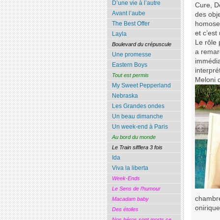
D’une vie à l’autre
Cure, D
Avant l’aube
des obj
The Best Offer
homosexu
et c’est
Layla
Le rôle
Boulevard du crépuscule
a remar
Une promesse
immédia
Eastern Boys
interpré
Tout est permis
Meloni q
My Sweet Pepperland
Nebraska
Les Grandes ondes
Un beau dimanche
Un week-end à Paris
Au bord du monde
Le Train sifflera 3 fois
Ida
Viva la liberta
Week-Ends
Le Sens de l’humour
chambre 
Macadam baby
onirique
Des étoiles
Nos héros sont morts ce