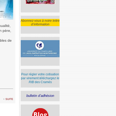
Abonnez-vous à notre lettre
d’information
ualité,
n père,
ables de
Pour régler votre cotisation
par virement
téléchargez le
RIB
des Cramés
bulletin d’adhésion
suite