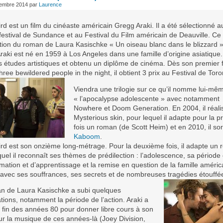
cembre 2014
par
Laurence
rd est un film du cinéaste américain Gregg Araki. Il a été sélectionné a
festival de Sundance et au Festival du Film américain de Deauville. Ce 
ation du roman de Laura Kasischke « Un oiseau blanc dans le blizzard »
aki est né en 1959 à Los Angeles dans une famille d’origine asiatique. 
es études artistiques et obtenu un diplôme de cinéma. Dès son premier 
ree bewildered people in the night, il obtient 3 prix au Festival de Toro
Viendra une trilogie sur ce qu’il nomme lui-mê
« l’apocalypse adolescente » avec notamment
Nowhere et Doom Generation. En 2004, il réali
Mysterious skin, pour lequel il adapte pour la 
fois un roman (de Scott Heim) et en 2010, il sor
Kaboom
.
ird est son onzième long-métrage. Pour la deuxième fois, il adapte un
uel il reconnaît ses thèmes de prédilection : l’adolescence, sa période
mation et d’apprentissage et la remise en question de la famille améric
avec ses souffrances, ses secrets et de nombreuses tragédies étouffé
n de Laura Kasischke a subi quelques
tions, notamment la période de l’action. Araki a
a fin des années 80 pour donner libre cours à son
ur la musique de ces années-là (Joey Division,