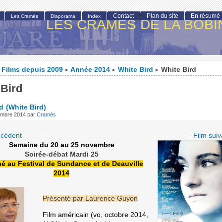
Contact
Plan du site
En résumé
Les Cramés
Diaporama
Index
LES CRAMÉS DE LA BOBI
Films depuis 2009
Année 2014
White Bird
White Bird
>
>
>
 Bird
d
(White Bird)
embre 2014
par
Cramés
écédent
- - - - — - - - - - - - - - - - - - - - - - - - - - - - - - - - — - - -
Film suiv
Semaine du 20 au 25 novembre
Soirée-débat Mardi 25
é au Festival de Sundance et de Deauville
2014
Présenté par Laurence Guyon
Film américain (vo, octobre 2014,