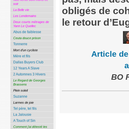
soir
obligés de coh
La Belle vie
Les Lendemains
le retour d’Eu
Deux courts métrages de
Yann Le Quellec
Abus de faiblesse
Ceuta douce prison
Tonnerre
Mort d’un cycliste
Article d
Mère et fils
Dallas Buyers Club
12 Years A Slave
2 Automnes 3 Hivers
BO Fr
Le Regard de Georges
Brassens
Plein soleil
Suzanne
Larmes de joie
Tel père, tel fils
La Jalousie
A Touch of Sin
Comment j’ai détesté les