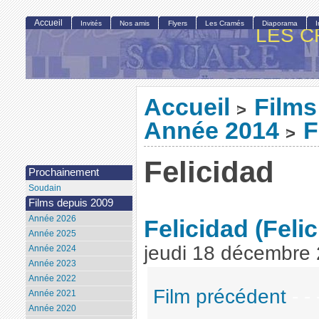
Accueil
Invités
Nos amis
Flyers
Les Cramés
Diaporama
LES C
Accueil
Films
>
Année 2014
F
>
Felicidad
Prochainement
Soudain
Films depuis 2009
Année 2026
Felicidad
(Feli
Année 2025
jeudi 18 décembre
Année 2024
Année 2023
Année 2022
Film précédent
- - 
Année 2021
Année 2020