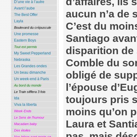
d’affaires, ils
D’une vie à l’autre
Avant l’aube
aucun n’a de s
The Best Offer
Layla
C’est du moin
Boulevard du crépuscule
Une promesse
Santiago avan
Eastern Boys
Tout est permis
disparition de
My Sweet Pepperland
Comble du sort
Nebraska
Les Grandes ondes
obligé de supp
Un beau dimanche
Un week-end à Paris
l’épouse d’Eug
Au bord du monde
Le Train sifflera 3 fois
toujours pris s
Ida
Viva la liberta
moins qu’on p
Week-Ends
Le Sens de l’humour
Laura et Santi
Macadam baby
Des étoiles
pas, mais déso
Nos héros sont morts ce