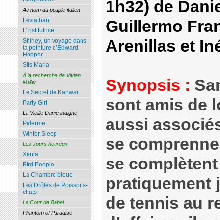
1h32) de Dani
Au nom du peuple italien
Léviathan
Guillermo Fran
L’Institutrice
Arenillas et I
Shirley, un voyage dans
la peinture d’Edward
Hopper
Sils Maria
À la recherche de Vivian
Synopsis :
San
Maïer
Le Secret de Kanwar
sont amis de 
Party Girl
La Vieille Dame indigne
aussi associés 
Palerme
Winter Sleep
se comprennen
Les Jours heureux
Xenia
se complètent 
Bird People
La Chambre bleue
pratiquement j
Les Drôles de Poissons-
chats
de tennis au 
La Cour de Babel
Phantom of Paradise