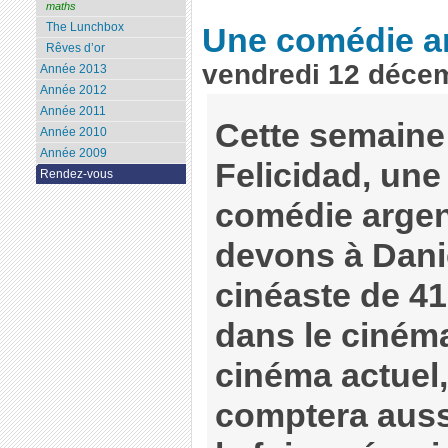
maths
The Lunchbox
Une comédie ar
Rêves d’or
vendredi 12 déce
Année 2013
Année 2012
Année 2011
Cette semaine 
Année 2010
Année 2009
Felicidad, un
Rendez-vous
comédie argen
devons à Dani
cinéaste de 4
dans le cinéma
cinéma actuel, 
comptera aussi