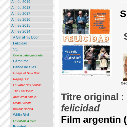
- - - - - - - - - - - - 
Année 2019
Année 2018
S
Année 2017
Année 2016
Année 2015
Année 2014
A Girl at my Door
Felicidad
’71
Con la pata quebrada
Géronimo
Bande de filles
Gangs of New York
Raging Bull
Geo
La Valse des pantins
The Last Walz
Titre original :
Alice n’est plus ici
Mean Streets
felicidad
Boxcar Bertha
White Bird
Film argentin 
Le Sel de la terre
Bodybuilder