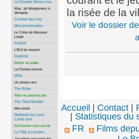
courant et le 
Le Dossier Mona Lina
King : de Montgomery à
la risée de la vil
Memphis
Comme des rois
Voir le dossier d
Mes provinciales
Le Crime de Monsieur
Lange
Foxtrot
L’Œuf du serpent
Daphné
Retour au palais
La Femme insecte
Milla
Un oiseau rare
The Rider
Pano ne passera pas
The Third Murder
Accueil
|
Contact
|
Mon oncle
|
Statistiques du s
Mektoub my Love :
Canto uno
FR
Films dep
Nul homme n’est une île
La Tête à l’envers
Le Be
J’ai même rencontré des