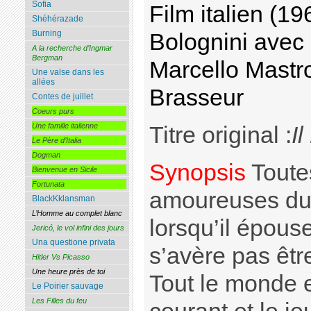
Sofia
Film italien (1
Shéhérazade
Burning
Bolognini avec
A la recherche d’Ingmar
Bergman
Marcello Mastro
Une valse dans les
allées
Brasseur
Contes de juillet
Coeurs purs
Une famille italienne
Titre original :
I
Le Père d’Italia
Dogman
Synopsis
Toute
Bienvenue en Sicile
Fortunata
amoureuses du 
BlackKklansman
L’Homme au complet blanc
lorsqu’il épous
Jericó, le vol infini des jours
Una questione privata
s’avère pas êtr
Hitler Vs Picasso
Une heure près de toi
Tout le monde 
Le Poirier sauvage
Les Filles du feu