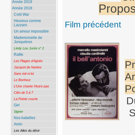
Année 2019
Propos
Année 2018
Cold War
Heureux comme
Film précédent
Lazzaro
Un amour impossible
Mademoiselle de
Jonquières
Lindy Lou Jurée n° 2
Rafiki
Les Plages d’Agnès
Pr
Jacquot de Nantes
Ar
Sans toit ni loi
Le Bonheur
Po
L’Une chante l’Autre pas
Cléo de 5 à 7
D
La Pointe courte
Girl
S
Signer
Nos batailles
Amin
Les Ailes du désir