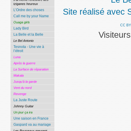
tziganes heureux
Site réalisé avec 
L’Ordre des choses
Call me by your Name
Ouaga girls
CC BY
Lady Bird
Visiteur
La Belle et la Belle
Le Bel Antonio
Tesnota - Une vie à
l’étroit
Luna
Après la guerre
La Surface de réparation
Makala
Jusqu’à la garde
Vent du nord
Revenge
La Juste Route
Johnny Guitar
Un jour ça ira
Une saison en France
Gaspard va au mariage
Les Bourreaux meurent