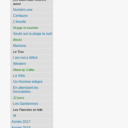
aussi
Numéro une
Centaure
L’Insulte
Ni juge ni soumise
Seule sur la plage la nuit
Bricks
Mariana
Le Trou
I am not a Witch
Western
Maria by Callas
La Villa
Un Homme intègre
En attendant les
hirondelles
12 jours
Les Gardiennes
Les Fiancées en folie
M
Année 2017
Année 2016