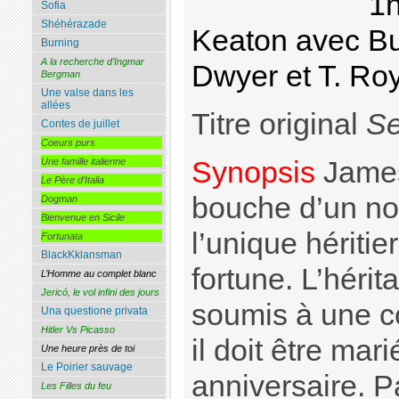
1h
Sofia
Shéhérazade
Keaton avec Bu
Burning
A la recherche d’Ingmar
Dwyer et T. Ro
Bergman
Une valse dans les
allées
Titre original
Se
Contes de juillet
Coeurs purs
Synopsis
James
Une famille italienne
Le Père d’Italia
bouche d’un not
Dogman
Bienvenue en Sicile
l’unique héritie
Fortunata
BlackKklansman
fortune. L’héri
L’Homme au complet blanc
Jericó, le vol infini des jours
soumis à une co
Una questione privata
Hitler Vs Picasso
il doit être mar
Une heure près de toi
Le Poirier sauvage
anniversaire. P
Les Filles du feu