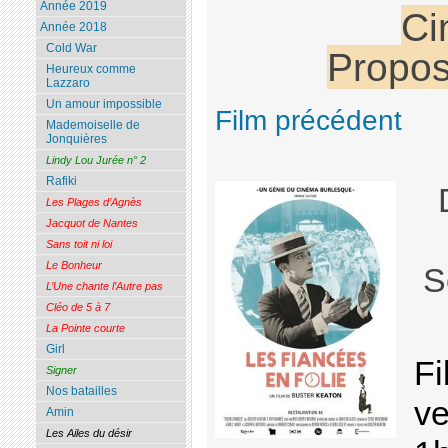
Année 2019
Ci
Année 2018
Cold War
Propos
Heureux comme
Lazzaro
Un amour impossible
Film précédent
Mademoiselle de
Jonquières
Lindy Lou Jurée n° 2
Rafiki
Les Plages d’Agnès
Jacquot de Nantes
Sans toit ni loi
Le Bonheur
S
L’Une chante l’Autre pas
Cléo de 5 à 7
La Pointe courte
Girl
Fi
Signer
Nos batailles
ve
Amin
Les Ailes du désir