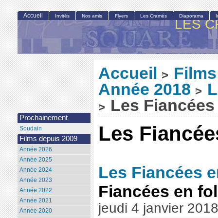
Accueil
Invités
Nos amis
Flyers
Les Cramés
Diaporama
LES C
Accueil
Films
>
Année 2018
L
>
Les Fiancées 
>
Prochainement
Les Fiancées
Soudain
Films depuis 2009
Année 2026
Année 2025
Les Fiancées en
Année 2024
Année 2023
Fiancées en fol
Année 2022
Année 2021
jeudi 4 janvier 201
Année 2020