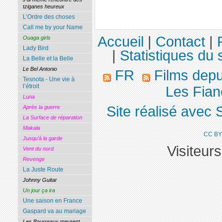
tziganes heureux
L’Ordre des choses
Call me by your Name
Accueil
|
Contact
|
Ouaga girls
Lady Bird
|
Statistiques du s
La Belle et la Belle
Le Bel Antonio
FR
Films dep
Tesnota - Une vie à
l’étroit
Les Fianc
Luna
Site réalisé avec 
Après la guerre
La Surface de réparation
Makala
CC BY
Jusqu’à la garde
Visiteur
Vent du nord
Revenge
La Juste Route
Johnny Guitar
Un jour ça ira
Une saison en France
Gaspard va au mariage
Les Bourreaux meurent