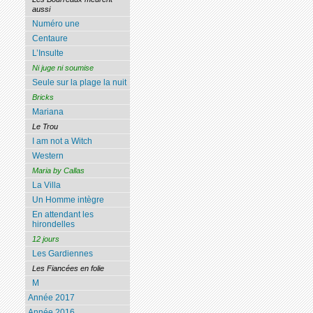
aussi
Numéro une
Centaure
L’Insulte
Ni juge ni soumise
Seule sur la plage la nuit
Bricks
Mariana
Le Trou
I am not a Witch
Western
Maria by Callas
La Villa
Un Homme intègre
En attendant les
hirondelles
12 jours
Les Gardiennes
Les Fiancées en folie
M
Année 2017
Année 2016