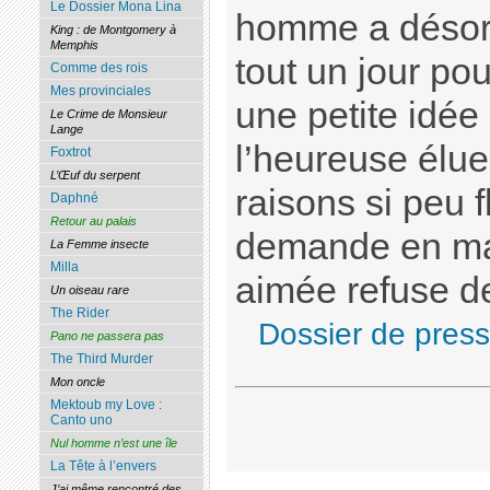
Le Dossier Mona Lina
homme a désorm
King : de Montgomery à
Memphis
tout un jour pou
Comme des rois
Mes provinciales
une petite idée
Le Crime de Monsieur
Lange
l’heureuse élue
Foxtrot
L’Œuf du serpent
raisons si peu 
Daphné
Retour au palais
demande en mar
La Femme insecte
Milla
aimée refuse d
Un oiseau rare
The Rider
Dossier de pres
Pano ne passera pas
The Third Murder
Mon oncle
Mektoub my Love :
Canto uno
Nul homme n’est une île
La Tête à l’envers
J’ai même rencontré des