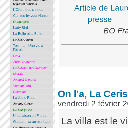
tziganes heureux
Article de Lau
L’Ordre des choses
Call me by your Name
presse
Ouaga girls
Lady Bird
BO Fra
La Belle et la Belle
Le Bel Antonio
Tesnota - Une vie à
l’étroit
Luna
Après la guerre
La Surface de réparation
Makala
Jusqu’à la garde
Vent du nord
On l’a, La Ceris
Revenge
La Juste Route
vendredi 2 février 
Johnny Guitar
Un jour ça ira
Une saison en France
La villa est le 
Gaspard va au mariage
Les Bourreaux meurent