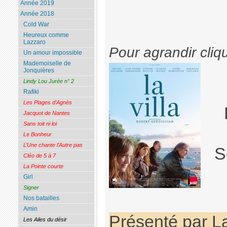
Année 2019
Année 2018
Cold War
Heureux comme
Lazzaro
Pour agrandir cliq
Un amour impossible
Mademoiselle de
Jonquières
Lindy Lou Jurée n° 2
Rafiki
Les Plages d’Agnès
Jacquot de Nantes
Sans toit ni loi
Le Bonheur
L’Une chante l’Autre pas
S
Cléo de 5 à 7
La Pointe courte
Girl
Signer
Nos batailles
Amin
Présenté par L
Les Ailes du désir