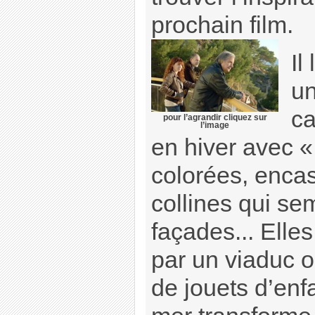
prochain film.
Il
un
c
pour l’agrandir cliquez sur
l’image
en hiver avec «
colorées, encas
collines qui se
façades... Elle
par un viaduc où
de jouets d’enfa