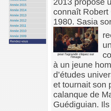
2013 propose un
Année 2015
connaît Robert
Année 2014
Année 2013
1980. Sasia sor
Année 2012
Année 2011
Année 2010
re
Année 2009
Rendez-vous
un
co
pour l’agrandir cliquez sur
l’image
à un jeune hom
d’études univer
et tournait son
calanque de Mar
Guédiguian. Ils