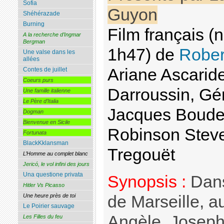
Sofia
Guyon
Shéhérazade
Burning
Film français 
A la recherche d’Ingmar
Bergman
1h47) de
Rober
Une valse dans les
allées
Ariane Ascaride
Contes de juillet
Coeurs purs
Darroussin, Gé
Une famille italienne
Le Père d’Italia
Jacques Boudet
Dogman
Bienvenue en Sicile
Robinson Steve
Fortunata
BlackKklansman
Tregouët
L’Homme au complet blanc
Jericó, le vol infini des jours
Una questione privata
Synopsis :
Dans
Hitler Vs Picasso
de Marseille, au
Une heure près de toi
Le Poirier sauvage
Angèle, Joseph
Les Filles du feu