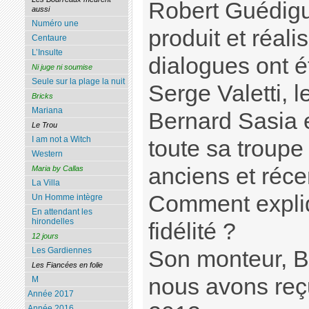
Robert Guédiguia
aussi
Numéro une
produit et réali
Centaure
L’Insulte
dialogues ont é
Ni juge ni soumise
Seule sur la plage la nuit
Serge Valetti, 
Bricks
Mariana
Bernard Sasia 
Le Trou
I am not a Witch
toute sa troupe 
Western
anciens et réce
Maria by Callas
La Villa
Comment expliq
Un Homme intègre
En attendant les
hirondelles
fidélité ?
12 jours
Les Gardiennes
Son monteur, B
Les Fiancées en folie
nous avons reç
M
Année 2017
Année 2016