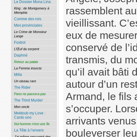
Le Dossier Mona Lina
rassemblent aut
King : de Montgomery à
Memphis
Comme des rois
vieillissant. C
Mes provinciales
eux de mesurer 
Le Crime de Monsieur
Lange
Foxtrot
conservé de l’id
L’Œuf du serpent
Daphné
transmis, du mo
Retour au palais
qu’il avait bâti
La Femme insecte
Milla
autour d’un res
Un oiseau rare
The Rider
Armand, le fils
Pano ne passera pas
The Third Murder
s’occuper. Lor
Mon oncle
Mektoub my Love :
arrivants venus
Canto uno
Nul homme n’est une île
bouleverser leu
La Tête à l’envers
J’ai même rencontré des