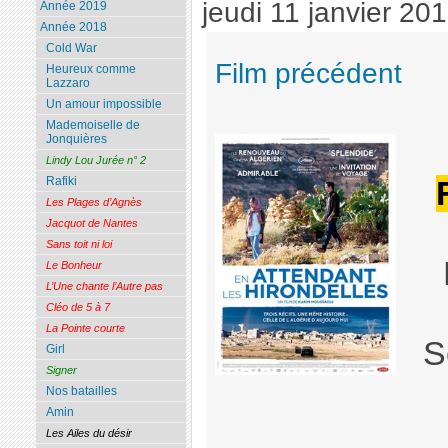
jeudi 11 janvier 20
Année 2019
Année 2018
Cold War
Film précédent
Heureux comme
Lazzaro
Un amour impossible
Mademoiselle de
Jonquières
Lindy Lou Jurée n° 2
Rafiki
Les Plages d’Agnès
Jacquot de Nantes
Sans toit ni loi
Le Bonheur
L’Une chante l’Autre pas
Cléo de 5 à 7
La Pointe courte
S
Girl
Signer
Nos batailles
Amin
Les Ailes du désir