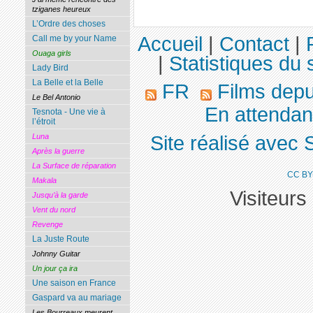
tziganes heureux
L’Ordre des choses
Accueil
|
Contact
|
Call me by your Name
Ouaga girls
|
Statistiques du s
Lady Bird
La Belle et la Belle
FR
Films dep
Le Bel Antonio
En attendant
Tesnota - Une vie à
l’étroit
Site réalisé avec 
Luna
Après la guerre
La Surface de réparation
CC BY
Makala
Visiteurs
Jusqu’à la garde
Vent du nord
Revenge
La Juste Route
Johnny Guitar
Un jour ça ira
Une saison en France
Gaspard va au mariage
Les Bourreaux meurent