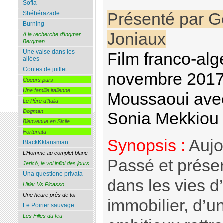
Sofia
Shéhérazade
Présenté par 
Burning
Joniaux
A la recherche d’Ingmar
Bergman
Une valse dans les
Film franco-alg
allées
Contes de juillet
novembre 2017
Coeurs purs
Une famille italienne
Moussaoui ave
Le Père d’Italia
Dogman
Sonia Mekkiou
Bienvenue en Sicile
Fortunata
Synopsis :
Aujou
BlackKklansman
L’Homme au complet blanc
Passé et prése
Jericó, le vol infini des jours
Una questione privata
dans les vies d
Hitler Vs Picasso
Une heure près de toi
immobilier, d’u
Le Poirier sauvage
Les Filles du feu