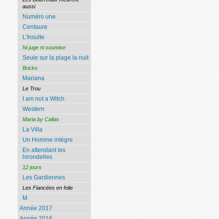
aussi
Numéro une
Centaure
L’Insulte
Ni juge ni soumise
Seule sur la plage la nuit
Bricks
Mariana
Le Trou
I am not a Witch
Western
Maria by Callas
La Villa
Un Homme intègre
En attendant les
hirondelles
12 jours
Les Gardiennes
Les Fiancées en folie
M
Année 2017
Année 2016