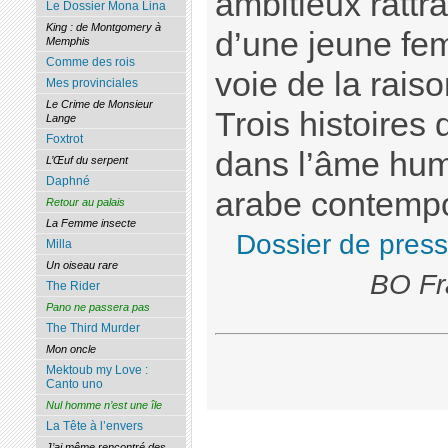
ambitieux rattr
Le Dossier Mona Lina
King : de Montgomery à
d’une jeune fem
Memphis
Comme des rois
voie de la rais
Mes provinciales
Le Crime de Monsieur
Trois histoires
Lange
Foxtrot
dans l’âme hum
L’Œuf du serpent
Daphné
arabe contempo
Retour au palais
La Femme insecte
Dossier de pres
Milla
Un oiseau rare
BO Fr
The Rider
Pano ne passera pas
The Third Murder
Mon oncle
Mektoub my Love :
Canto uno
Nul homme n’est une île
La Tête à l’envers
J’ai même rencontré des