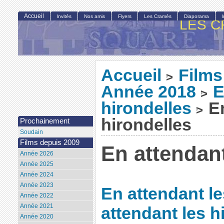
Accueil
Invités
Nos amis
Flyers
Les Cramés
Diaporama
LES C
Accueil
Films
>
Année 2018
E
>
hirondelles
En
>
hirondelles
Prochainement
Soudain
Films depuis 2009
En attendant
Année 2026
Année 2025
Année 2024
Année 2023
En attendant le
Année 2022
Année 2021
attendant les h
Année 2020