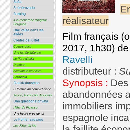
Sofia
En
Shéhérazade
Burning
réalisateur
A la recherche d’Ingmar
Bergman
Une valse dans les
Film français (
allées
Contes de juillet
2017, 1h30) d
Coeurs purs
Une famille italienne
Ravelli
Le Père d’Italia
Dogman
distributeur :
Su
Bienvenue en Sicile
Fortunata
Synopsis :
Des c
BlackKklansman
L’Homme au complet blanc
abandonnées au
Jericó, le vol infini des jours
Una questione privata
immobiliers imp
Hitler Vs Picasso
Une heure près de toi
espagnole incar
Le Poirier sauvage
la faillite éco
Les Filles du feu