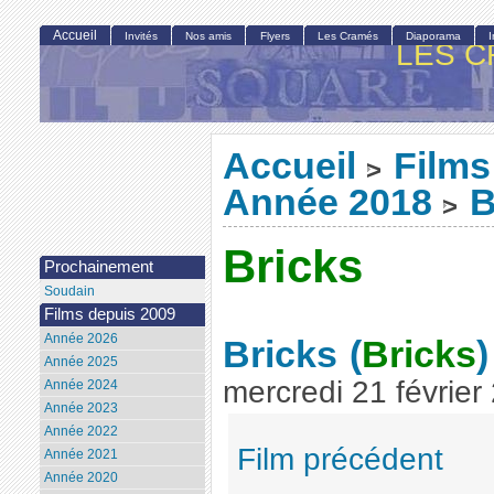
Accueil
Invités
Nos amis
Flyers
Les Cramés
Diaporama
LES C
Accueil
Films
>
Année 2018
B
>
Bricks
Prochainement
Soudain
Films depuis 2009
Année 2026
Bricks
(
Bricks
)
Année 2025
mercredi 21 février
Année 2024
Année 2023
Année 2022
Film précédent
Année 2021
Année 2020