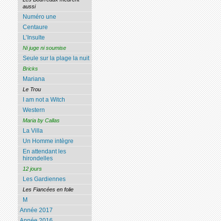
aussi
Numéro une
Centaure
L’Insulte
Ni juge ni soumise
Seule sur la plage la nuit
Bricks
Mariana
Le Trou
I am not a Witch
Western
Maria by Callas
La Villa
Un Homme intègre
En attendant les
hirondelles
12 jours
Les Gardiennes
Les Fiancées en folie
M
Année 2017
Année 2016