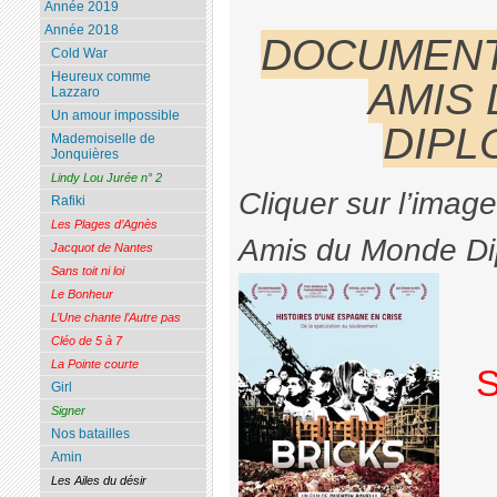
Année 2019
Année 2018
DOCUMENT
Cold War
Heureux comme
AMIS
Lazzaro
Un amour impossible
DIPL
Mademoiselle de
Jonquières
Lindy Lou Jurée n° 2
Cliquer sur l’image
Rafiki
Les Plages d’Agnès
Amis du Monde Di
Jacquot de Nantes
Sans toit ni loi
Le Bonheur
L’Une chante l’Autre pas
Cléo de 5 à 7
La Pointe courte
S
Girl
Signer
Nos batailles
Amin
Les Ailes du désir