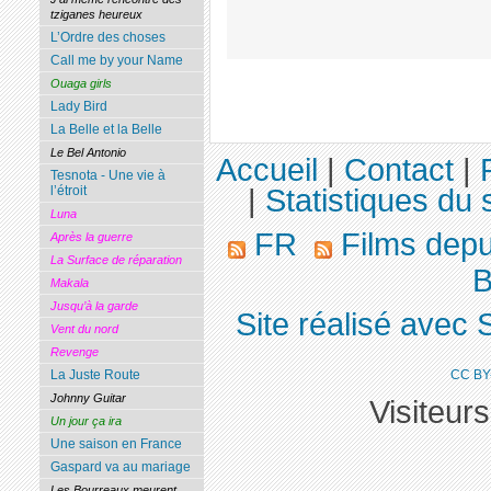
tziganes heureux
L’Ordre des choses
Call me by your Name
Ouaga girls
Lady Bird
La Belle et la Belle
Le Bel Antonio
Accueil
|
Contact
|
Tesnota - Une vie à
|
Statistiques du s
l’étroit
Luna
FR
Films dep
Après la guerre
La Surface de réparation
B
Makala
Jusqu’à la garde
Site réalisé avec 
Vent du nord
Revenge
CC BY
La Juste Route
Johnny Guitar
Visiteur
Un jour ça ira
Une saison en France
Gaspard va au mariage
Les Bourreaux meurent