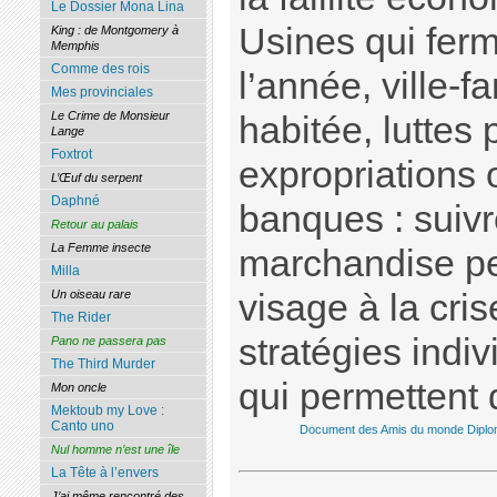
Le Dossier Mona Lina
Usines qui ferm
King : de Montgomery à
Memphis
Comme des rois
l’année, ville-
Mes provinciales
Le Crime de Monsieur
habitée, luttes 
Lange
Foxtrot
expropriations 
L’Œuf du serpent
Daphné
banques : suivr
Retour au palais
La Femme insecte
marchandise p
Milla
visage à la cris
Un oiseau rare
The Rider
stratégies indiv
Pano ne passera pas
The Third Murder
qui permettent 
Mon oncle
Mektoub my Love :
Canto uno
Document des Amis du monde Diplo
Nul homme n’est une île
La Tête à l’envers
J’ai même rencontré des