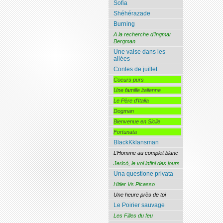
Sofia
Shéhérazade
Burning
A la recherche d’Ingmar
Bergman
Une valse dans les
allées
Contes de juillet
Coeurs purs
Une famille italienne
Le Père d’Italia
Dogman
Bienvenue en Sicile
Fortunata
BlackKklansman
L’Homme au complet blanc
Jericó, le vol infini des jours
Una questione privata
Hitler Vs Picasso
Une heure près de toi
Le Poirier sauvage
Les Filles du feu