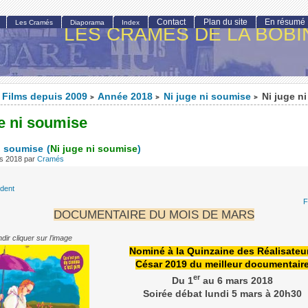
Contact
Plan du site
En résumé
Les Cramés
Diaporama
Index
LES CRAMÉS DE LA BOBI
Films depuis 2009
Année 2018
Ni juge ni soumise
Ni juge n
>
>
>
e ni soumise
i soumise
(
Ni juge ni soumise
)
rs 2018
par
Cramés
édent
F
DOCUMENTAIRE DU MOIS DE MARS
dir cliquer sur l’image
Nominé à la Quinzaine des Réalisateu
César 2019 du meilleur documentair
er
Du 1
au 6 mars 2018
Soirée débat lundi 5 mars à 20h30