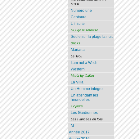
aussi
Numéro une
Centaure
L’Insulte
Ni juge ni soumise
Seule sur la plage la nuit
Bricks
Mariana
Le Trou
I am not a Witch
Western
Maria by Callas
La Villa
Un Homme intègre
En attendant les
hirondelles
12 jours
Les Gardiennes
Les Fiancées en folie
M
Année 2017
Année 2016