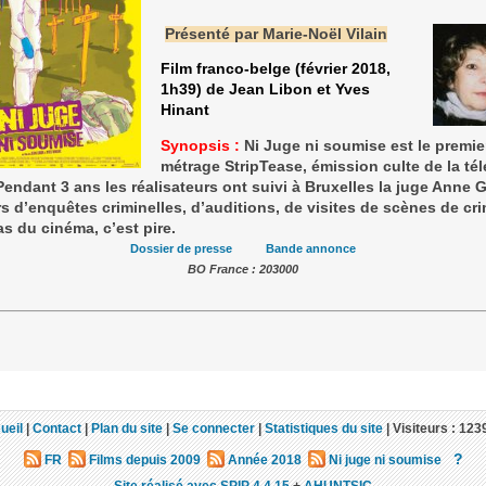
Présenté par Marie-Noël Vilain
Film franco-belge (février 2018,
1h39) de Jean Libon et Yves
Hinant
Synopsis :
Ni Juge ni soumise est le premie
métrage StripTease, émission culte de la tél
Pendant 3 ans les réalisateurs ont suivi à Bruxelles la juge Anne 
s d’enquêtes criminelles, d’auditions, de visites de scènes de cr
as du cinéma, c’est pire.
Dossier de presse
Bande annonce
BO France : 203000
ueil
|
Contact
|
Plan du site
|
Se connecter
|
Statistiques du site
|
Visiteurs :
123
?
FR
Films depuis 2009
Année 2018
Ni juge ni soumise
Site réalisé avec SPIP 4.4.15
+
AHUNTSIC