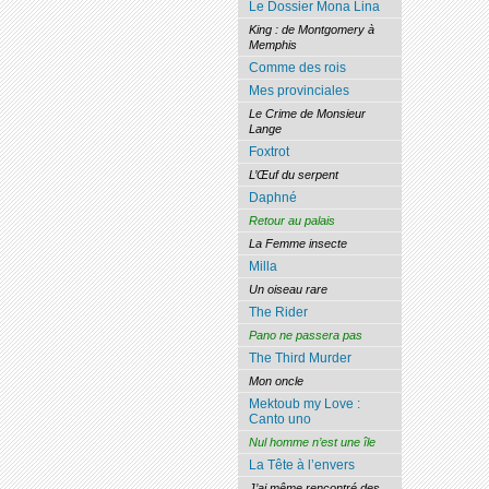
Le Dossier Mona Lina
King : de Montgomery à
Memphis
Comme des rois
Mes provinciales
Le Crime de Monsieur
Lange
Foxtrot
L’Œuf du serpent
Daphné
Retour au palais
La Femme insecte
Milla
Un oiseau rare
The Rider
Pano ne passera pas
The Third Murder
Mon oncle
Mektoub my Love :
Canto uno
Nul homme n’est une île
La Tête à l’envers
J’ai même rencontré des