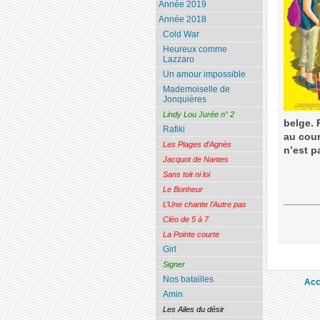
Année 2019
Année 2018
Cold War
Heureux comme
Lazzaro
Un amour impossible
Mademoiselle de
Jonquières
Lindy Lou Jurée n° 2
belge. 
Rafiki
au cour
Les Plages d’Agnès
n’est p
Jacquot de Nantes
Sans toit ni loi
Le Bonheur
L’Une chante l’Autre pas
Cléo de 5 à 7
La Pointe courte
Girl
Signer
Nos batailles
Acc
Amin
Les Ailes du désir