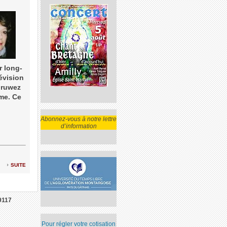
r long-
évision
Gruwez
ime. Ce
Abonnez-vous à notre lettre
d’information
suite
9117
Pour régler votre cotisation