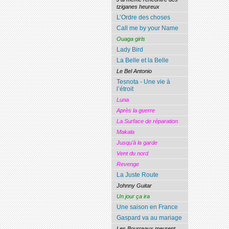
tziganes heureux
L’Ordre des choses
Call me by your Name
Ouaga girls
Lady Bird
La Belle et la Belle
Le Bel Antonio
Tesnota - Une vie à
l’étroit
Luna
Après la guerre
La Surface de réparation
Makala
Jusqu’à la garde
Vent du nord
Revenge
La Juste Route
Johnny Guitar
Un jour ça ira
Une saison en France
Gaspard va au mariage
Les Bourreaux meurent