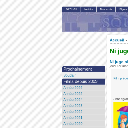
Accueil
Invités
Nos amis
Flyers
Accueil
>
Ni jug
Ni juge n
jeudi 1er ma
Prochainement
Soudain
Film préc
Films depuis 2009
Année 2026
Année 2025
Pour agran
Année 2024
Année 2023
Année 2022
Année 2021
Année 2020