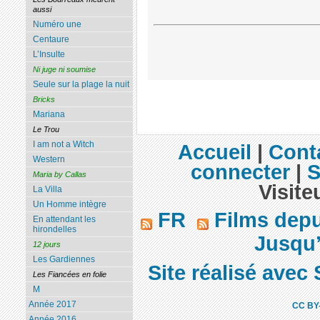
aussi
Numéro une
Centaure
L’Insulte
Ni juge ni soumise
Seule sur la plage la nuit
Bricks
Mariana
Le Trou
I am not a Witch
Accueil
|
Cont
Western
connecter
|
S
Maria by Callas
Visite
La Villa
Un Homme intègre
FR
Films dep
En attendant les
hirondelles
Jusqu’
12 jours
Les Gardiennes
Site réalisé avec 
Les Fiancées en folie
M
Année 2017
CC BY
Année 2016