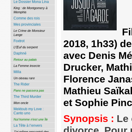
Le Dossier Mona Lina
King : de Montgomery à
Memphis
Comme des rois
Mes provinciales
Fi
Le Crime de Monsieur
Lange
2018, 1h33) d
Foxtrot
L’Œuf du serpent
avec Denis Mé
Daphné
Retour au palais
Drucker, Math
La Femme insecte
Milla
Florence Jana
Un oiseau rare
The Rider
Mathieu Saïka
Pano ne passera pas
The Third Murder
et Sophie Pinc
Mon oncle
Mektoub my Love :
Canto uno
Synopsis :
Le 
Nul homme n’est une île
La Tête à l’envers
divorce. Pour 
J’ai même rencontré des