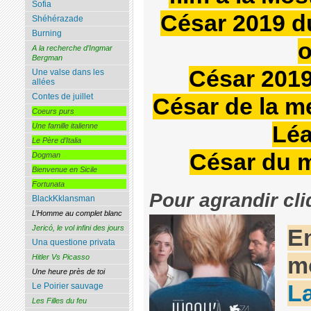
Sofia
César 2019 d
Shéhérazade
Burning
o
A la recherche d’Ingmar
Bergman
César 2019
Une valse dans les
allées
Contes de juillet
César de la me
Coeurs purs
Léa
Une famille italienne
Le Père d’Italia
César du m
Dogman
Bienvenue en Sicile
Fortunata
Pour agrandir cli
BlackKklansman
L’Homme au complet blanc
Jericó, le vol infini des jours
E
Una questione privata
m
Hitler Vs Picasso
Une heure près de toi
L
Le Poirier sauvage
Les Filles du feu