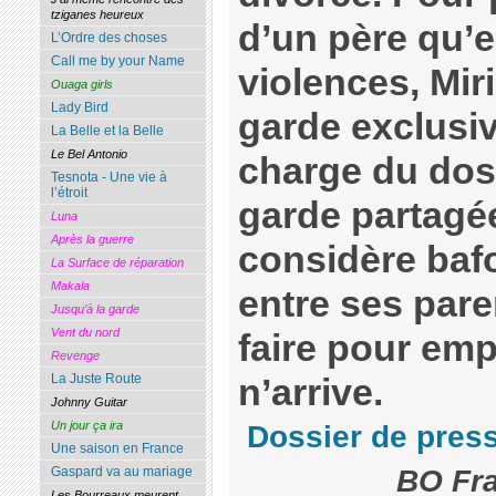
tziganes heureux
d’un père qu’e
L’Ordre des choses
Call me by your Name
violences, Mi
Ouaga girls
Lady Bird
garde exclusiv
La Belle et la Belle
Le Bel Antonio
charge du dos
Tesnota - Une vie à
l’étroit
garde partagée
Luna
Après la guerre
considère bafo
La Surface de réparation
Makala
entre ses pare
Jusqu’à la garde
Vent du nord
faire pour emp
Revenge
La Juste Route
n’arrive.
Johnny Guitar
Un jour ça ira
Dossier de pres
Une saison en France
BO Fra
Gaspard va au mariage
Les Bourreaux meurent