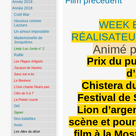
Film précédent
Année 2019
Année 2018
Cold War
Heureux comme
WEEK 
Lazzaro
Un amour impossible
RÉALISATEURS
Mademoiselle de
Jonquières
Animé 
Lindy Lou Jurée n° 2
Rafiki
Prix du pu
Les Plages d’Agnès
Jacquot de Nantes
d
Sans toit ni loi
Le Bonheur
Chistera du
L’Une chante l’Autre pas
Cléo de 5 à 7
Festival de
La Pointe courte
Girl
Lion d’arge
Signer
scène et pour
Nos batailles
Amin
film à la Mo
Les Ailes du désir