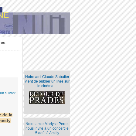
NE
des
Notre ami Claude Sabatier
vient de publier un livre sur
le cinéma ...
ilm suivant
 de la
nesty
Notre amie Marlyse Perret
nous invite à un concert le
5 août à Amilly