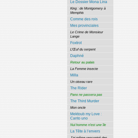
Le Dossier Mona Lina
King : de Montgomery à
Memphis
Comme des rois
Mes provinciales
Le Crime de Monsieur
Lange
Foxtrot
L’Œuf du serpent
Daphné
Retour au palais
La Femme insecte
Milla
Un oiseau rare
The Rider
Pano ne passera pas
The Third Murder
Mon oncle
Mektoub my Love :
Canto uno
Nul homme n’est une île
La Tête à l’envers
J’ai même rencontré des