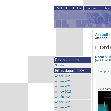
Accueil
Invités
Nos amis
Flyers
Accueil
>
choses
L’Ord
L’Ordre 
Prochainement
jeudi 3 mai 2
Soudain
Films depuis 2009
Film préc
Année 2026
Année 2025
Année 2024
Pour agran
Année 2023
Année 2022
Année 2021
Année 2020