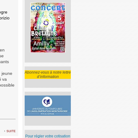
egre
rizio
 en
se
uants
Abonnez-vous à notre lettre
e jeune
d’information
i va
possible
suite
Pour régler votre cotisation