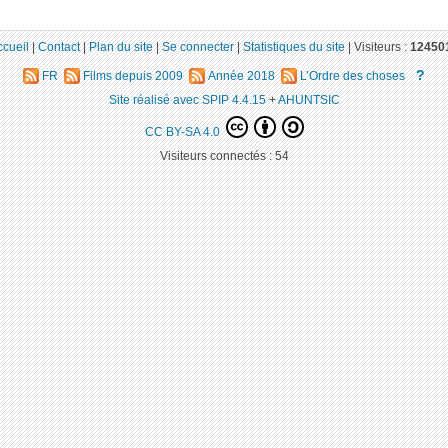
ccueil
|
Contact
|
Plan du site
|
Se connecter
|
Statistiques du site
|
Visiteurs :
12450
?
FR
Films depuis 2009
Année 2018
L’Ordre des choses
Site réalisé avec SPIP 4.4.15
+
AHUNTSIC
CC BY-SA 4.0
Visiteurs connectés :
54