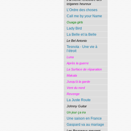
tziganes heureux
L’Ordre des choses
Call me by your Name
Ouaga girls
Lady Bird
La Belle et la Belle
Le Bel Antonio
Tesnota - Une vie à
l’étroit
Luna
Après la guerre
La Surface de réparation
Makala
Jusqu’à la garde
Vent du nord
Revenge
La Juste Route
Johnny Guitar
Un jour ça ira
Une saison en France
Gaspard va au mariage
Les Bourreaux meurent