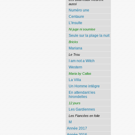
aussi
Numéro une
Centaure
L’Insulte
Ni juge ni soumise
Seule sur la plage la nuit
Bricks
Mariana
Le Trou
I am not a Witch
Western
Maria by Callas
La Villa
Un Homme intègre
En attendant les
hirondelles
12 jours
Les Gardiennes
Les Fiancées en folie
M
Année 2017
Année 2016