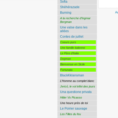
Sofia
Shéhérazade
A
Burning
A la recherche d’Ingmar
Bergman
Une valse dans les
allées
Contes de juillet
Coeurs purs
Une famille italienne
Le Père d’Italia
Dogman
Bienvenue en Sicile
Fortunata
BlackKklansman
L’Homme au complet blanc
Jericó, le vol infini des jours
Una questione privata
Hitler Vs Picasso
Une heure près de toi
Le Poirier sauvage
Les Filles du feu