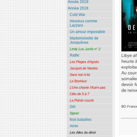
Année 2019
Année 2018
Cold War
Heureux comme
Lazzaro
Un amour impossible
Mademoiselle de
Jonquières
Lindy Lou Jurée n° 2
Libye af
Rafiki
heurte à
Les Plages d’Agnès
exploita
Jacquot de Nantes
Au cour
Sans toit ni loi
somalien
Le Bonheur
devoir f
L’Une chante l’Autre pas
de renv
Cléo de 5 à 7
La Pointe courte
Girl
BO France
Signer
Nos batailles
Amin
Les Ailes du désir