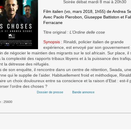
Soirée débat mardi 8 mai à 20h30
Film italien (vo, mars 2018, 1h55) de Andrea S
Avec Paolo Pierobon, Giuseppe Battiston et Fab
Ferracane
Titre original :
L’Ordine delle cose
Synopsis :
Rinaldi, policier italien de grande
expérience, est envoyé par son gouvernement
in de négocier le maintien des migrants sur le sol africain. Sur place, il 
 la complexité des rapports tribaux libyens et à la puissance des trafiq
nt la détresse des réfugiés.
s de son enquête, il rencontre dans un centre de rétention, Swada, un
ne qui le supplie de l’aider. Habituellement froid et méthodique, Rinald
aire un choix douloureux entre sa conscience et la raison d’Etat : est-il 
erser l’ordre des choses ?
Dossier de presse
Bande annonce
 : 25600