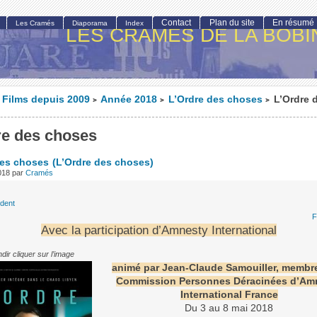
Contact
Plan du site
En résumé
Les Cramés
Diaporama
Index
LES CRAMÉS DE LA BOBI
Films depuis 2009
Année 2018
L’Ordre des choses
L’Ordre 
>
>
>
re des choses
des choses
(L’Ordre des choses)
018
par
Cramés
édent
F
Avec la participation d’Amnesty International
dir cliquer sur l’image
animé par Jean-Claude Samouiller, membre
Commission Personnes Déracinées d’Am
International France
Du 3 au 8 mai 2018