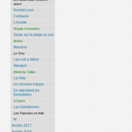
aussi
Numéro une
Centaure
L’Insulte
Ni juge ni soumise
Seule sur la plage la nuit
Bricks
Mariana
Le Trou
I am not a Witch
Western
Maria by Callas
La Villa
Un Homme intègre
En attendant les
hirondelles
12 jours
Les Gardiennes
Les Fiancées en folie
M
Année 2017
Année 2016