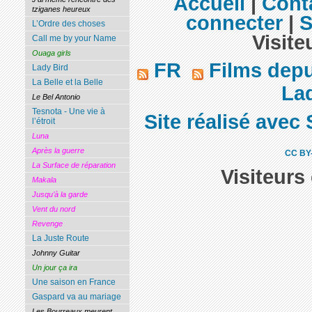
Accueil
|
Cont
tziganes heureux
connecter
|
S
L’Ordre des choses
Visite
Call me by your Name
Ouaga girls
FR
Films dep
Lady Bird
La Belle et la Belle
Lad
Le Bel Antonio
Tesnota - Une vie à
Site réalisé avec 
l’étroit
Luna
Après la guerre
CC BY
La Surface de réparation
Visiteurs
Makala
Jusqu’à la garde
Vent du nord
Revenge
La Juste Route
Johnny Guitar
Un jour ça ira
Une saison en France
Gaspard va au mariage
Les Bourreaux meurent