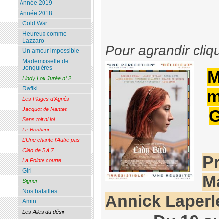
Année 2019
Année 2018
Cold War
Heureux comme
Lazzaro
Pour agrandir cliq
Un amour impossible
Mademoiselle de
Jonquières
M
Lindy Lou Jurée n° 2
Rafiki
m
Les Plages d’Agnès
Jacquot de Nantes
G
Sans toit ni loi
Le Bonheur
L’Une chante l’Autre pas
Cléo de 5 à 7
P
La Pointe courte
Girl
Ma
Signer
Nos batailles
Annick Laperl
Amin
Les Ailes du désir