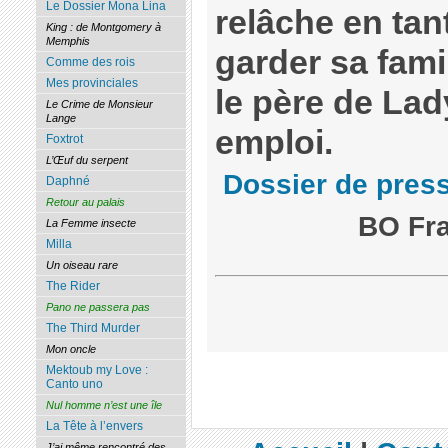
Le Dossier Mona Lina
relâche en tan
King : de Montgomery à
Memphis
garder sa famil
Comme des rois
Mes provinciales
le père de Lad
Le Crime de Monsieur
Lange
emploi.
Foxtrot
L’Œuf du serpent
Dossier de pres
Daphné
Retour au palais
BO Fra
La Femme insecte
Milla
Un oiseau rare
The Rider
Pano ne passera pas
The Third Murder
Mon oncle
Mektoub my Love :
Canto uno
Nul homme n’est une île
La Tête à l’envers
J’ai même rencontré des