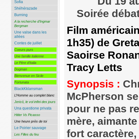
Du 19 au
Sofia
Shéhérazade
Soirée déba
Burning
A la recherche d’Ingmar
Bergman
Film américain 
Une valse dans les
allées
1h35) de Gret
Contes de juillet
Coeurs purs
Saoirse Ronan,
Une famille italienne
Le Père d’Italia
Tracy Letts
Dogman
Bienvenue en Sicile
Synopsis :
Chr
Fortunata
BlackKklansman
McPherson se
L’Homme au complet blanc
Jericó, le vol infini des jours
pour ne pas r
Una questione privata
Hitler Vs Picasso
mère, aimante
Une heure près de toi
Le Poirier sauvage
fort caractère,
Les Filles du feu