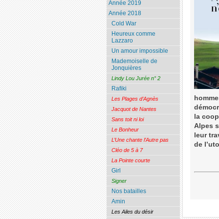
Année 2019
Année 2018
Cold War
Heureux comme
Lazzaro
Un amour impossible
Mademoiselle de
Jonquières
Lindy Lou Jurée n° 2
Rafiki
hommes 
Les Plages d’Agnès
démocra
Jacquot de Nantes
la coop
Sans toit ni loi
Alpes s
Le Bonheur
leur tr
L’Une chante l’Autre pas
de l’ut
Cléo de 5 à 7
La Pointe courte
Girl
Signer
Nos batailles
Amin
Les Ailes du désir