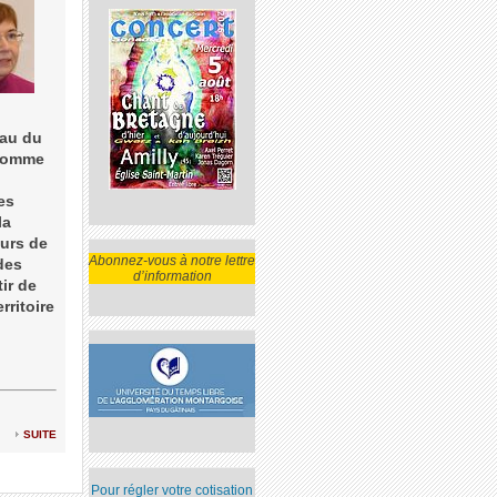
eau du
 Homme
es
la
eurs de
Abonnez-vous à notre lettre
 des
d’information
ir de
rritoire
suite
Pour régler votre cotisation