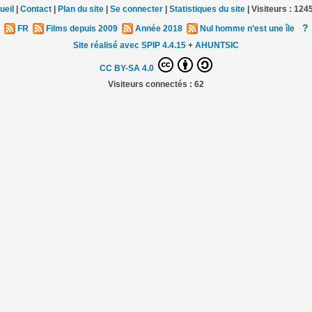
ueil
|
Contact
|
Plan du site
|
Se connecter
|
Statistiques du site
|
Visiteurs :
124
?
FR
Films depuis 2009
Année 2018
Nul homme n’est une île
Site réalisé avec SPIP 4.4.15
+
AHUNTSIC
CC BY-SA 4.0
Visiteurs connectés :
62