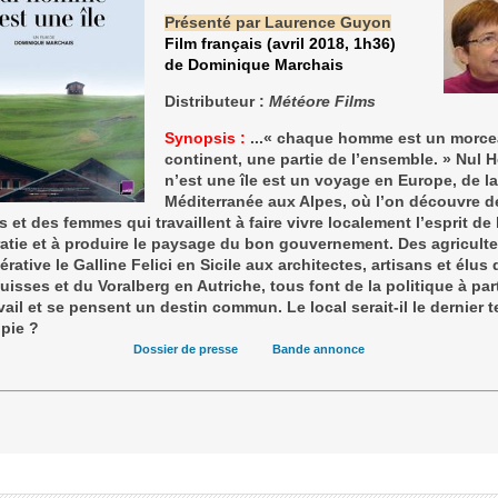
Présenté par Laurence Guyon
Film français (avril 2018, 1h36)
de Dominique Marchais
Distributeur :
Météore Films
Synopsis :
...« chaque homme est un morc
continent, une partie de l’ensemble. » Nul
n’est une île est un voyage en Europe, de la
Méditerranée aux Alpes, où l’on découvre d
et des femmes qui travaillent à faire vivre localement l’esprit de 
tie et à produire le paysage du bon gouvernement. Des agricult
érative le Galline Felici en Sicile aux architectes, artisans et élus
uisses et du Voralberg en Autriche, tous font de la politique à part
avail et se pensent un destin commun. Le local serait-il le dernier te
opie ?
Dossier de presse
Bande annonce