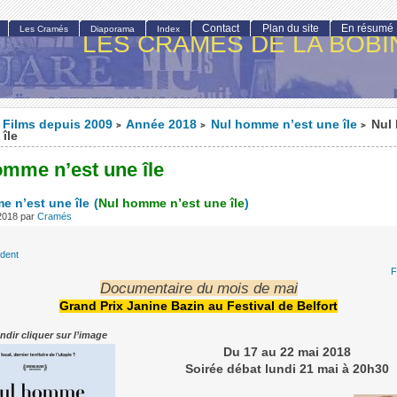
Contact
Plan du site
En résumé
Les Cramés
Diaporama
Index
LES CRAMÉS DE LA BOBI
Films depuis 2009
Année 2018
Nul homme n’est une île
Nul
>
>
>
 île
omme n’est une île
e n’est une île
(
Nul homme n’est une île
)
 2018
par
Cramés
édent
F
Documentaire du mois de mai
Grand Prix Janine Bazin au Festival de Belfort
ndir cliquer sur l’image
Du 17 au 22 mai 2018
Soirée débat lundi 21 mai à 20h30