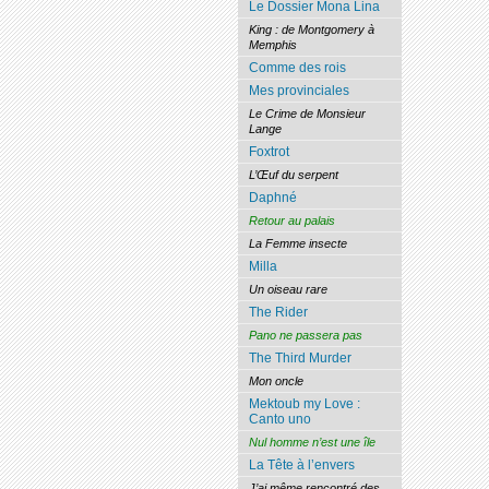
Le Dossier Mona Lina
King : de Montgomery à
Memphis
Comme des rois
Mes provinciales
Le Crime de Monsieur
Lange
Foxtrot
L’Œuf du serpent
Daphné
Retour au palais
La Femme insecte
Milla
Un oiseau rare
The Rider
Pano ne passera pas
The Third Murder
Mon oncle
Mektoub my Love :
Canto uno
Nul homme n’est une île
La Tête à l’envers
J’ai même rencontré des