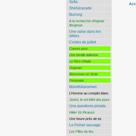
Sofia
Acc
Shéhérazade
Burning
A la recherche d’Ingmar
Bergman
Une valse dans les
allées
Contes de juillet
Coeurs purs
Une famille italienne
Le Père d’Italia
Dogman
Bienvenue en Sicile
Fortunata
BlackKklansman
L’Homme au complet blanc
Jericó, le vol infini des jours
Una questione privata
Hitler Vs Picasso
Une heure près de toi
Le Poirier sauvage
Les Filles du feu