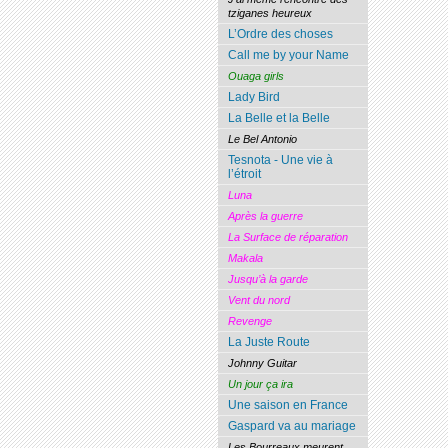
tziganes heureux
L’Ordre des choses
Call me by your Name
Ouaga girls
Lady Bird
La Belle et la Belle
Le Bel Antonio
Tesnota - Une vie à
l’étroit
Luna
Après la guerre
La Surface de réparation
Makala
Jusqu’à la garde
Vent du nord
Revenge
La Juste Route
Johnny Guitar
Un jour ça ira
Une saison en France
Gaspard va au mariage
Les Bourreaux meurent