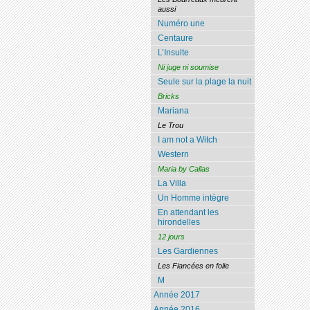
aussi
Numéro une
Centaure
L’Insulte
Ni juge ni soumise
Seule sur la plage la nuit
Bricks
Mariana
Le Trou
I am not a Witch
Western
Maria by Callas
La Villa
Un Homme intègre
En attendant les
hirondelles
12 jours
Les Gardiennes
Les Fiancées en folie
M
Année 2017
Année 2016