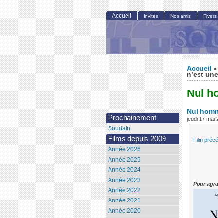
Accueil
Invités
Nos amis
Flyers
Accueil
>
n’est une
Nul h
Nul homm
Prochainement
jeudi 17 mai
Soudain
Films depuis 2009
Film préc
Année 2026
Année 2025
Année 2024
Année 2023
Pour agra
Année 2022
Année 2021
Année 2020