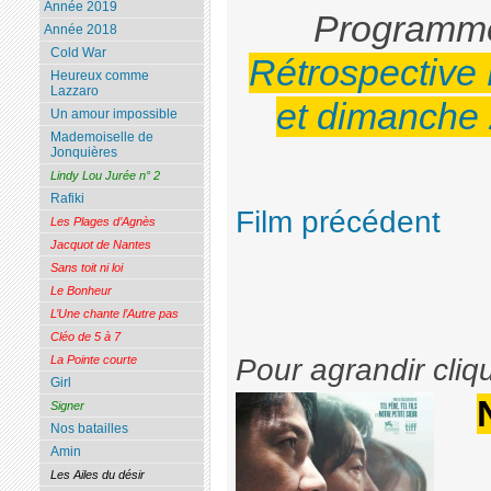
Année 2019
Programmé
Année 2018
Cold War
Rétrospective
Heureux comme
Lazzaro
et dimanche
Un amour impossible
Mademoiselle de
Jonquières
Lindy Lou Jurée n° 2
Rafiki
Film précédent
Les Plages d’Agnès
Jacquot de Nantes
Sans toit ni loi
Le Bonheur
L’Une chante l’Autre pas
Cléo de 5 à 7
La Pointe courte
Pour agrandir cliq
Girl
Signer
Nos batailles
Amin
Les Ailes du désir