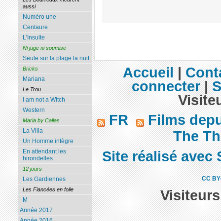
aussi
Numéro une
Centaure
L’Insulte
Ni juge ni soumise
Seule sur la plage la nuit
Accueil
|
Cont
Bricks
Mariana
connecter
|
S
Le Trou
Visite
I am not a Witch
Western
FR
Films dep
Maria by Callas
La Villa
The Th
Un Homme intègre
En attendant les
Site réalisé avec 
hirondelles
12 jours
CC BY
Les Gardiennes
Les Fiancées en folie
Visiteur
M
Année 2017
Année 2016