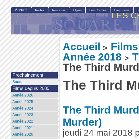
Accueil
Invités
Nos amis
Flyers
Les Cramés
Diaporama
LES C
Accueil
Films
>
Année 2018
T
>
The Third Murd
Prochainement
The Third M
Soudain
Films depuis 2009
Année 2026
Année 2025
The Third Murd
Année 2024
Année 2023
Murder)
Année 2022
Année 2021
jeudi 24 mai 2018
Année 2020