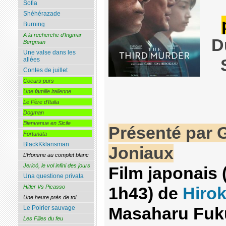
Sofia
Shéhérazade
Burning
A la recherche d’Ingmar
D
Bergman
Une valse dans les
allées
Contes de juillet
Coeurs purs
Une famille italienne
Le Père d’Italia
Dogman
Bienvenue en Sicile
Présenté par 
Fortunata
BlackKklansman
Joniaux
L’Homme au complet blanc
Jericó, le vol infini des jours
Film japonais 
Una questione privata
Hitler Vs Picasso
1h43) de
Hiro
Une heure près de toi
Masaharu Fuk
Le Poirier sauvage
Les Filles du feu