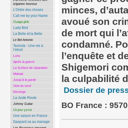
tziganes heureux
minces, d’aut
L’Ordre des choses
Call me by your Name
avoué son crim
Ouaga girls
Lady Bird
de mort qui l’a
La Belle et la Belle
Le Bel Antonio
condamné. Pour
Tesnota - Une vie à
l’étroit
l’enquête et 
Luna
Après la guerre
Shigemori co
La Surface de réparation
Makala
la culpabilité 
Jusqu’à la garde
Vent du nord
Dossier de pres
Revenge
La Juste Route
BO France : 957
Johnny Guitar
Un jour ça ira
Une saison en France
Gaspard va au mariage
Les Bourreaux meurent