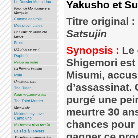
Yakusho et Su
Le Dossier Mona Lina
King : de Montgomery à
Memphis
Titre original :
Comme des rois
Mes provinciales
Satsujin
Le Crime de Monsieur
Lange
Foxtrot
Synopsis :
Le 
L’Œuf du serpent
Daphné
Shigemori est
Retour au palais
La Femme insecte
Misumi, accusé
Milla
Un oiseau rare
d’assassinat. 
The Rider
Pano ne passera pas
purgé une pei
The Third Murder
Mon oncle
meurtre 30 an
Mektoub my Love :
Canto uno
chances pour 
Nul homme n’est une île
La Tête à l’envers
gagner ce pro
J’ai même rencontré des