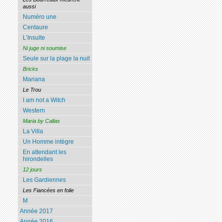
aussi
Numéro une
Centaure
L’Insulte
Ni juge ni soumise
Seule sur la plage la nuit
Bricks
Mariana
Le Trou
I am not a Witch
Western
Maria by Callas
La Villa
Un Homme intègre
En attendant les
hirondelles
12 jours
Les Gardiennes
Les Fiancées en folie
M
Année 2017
Année 2016