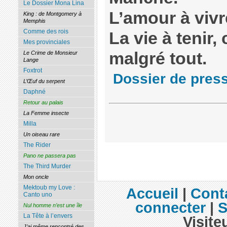
Le Dossier Mona Lina
L’amour à vivre
King : de Montgomery à
Memphis
Comme des rois
La vie à tenir,
Mes provinciales
malgré tout.
Le Crime de Monsieur
Lange
Foxtrot
Dossier de pres
L’Œuf du serpent
Daphné
Retour au palais
La Femme insecte
Milla
Un oiseau rare
The Rider
Pano ne passera pas
The Third Murder
Mon oncle
Mektoub my Love :
Accueil
|
Cont
Canto uno
connecter
|
S
Nul homme n’est une île
La Tête à l’envers
Visite
J’ai même rencontré des