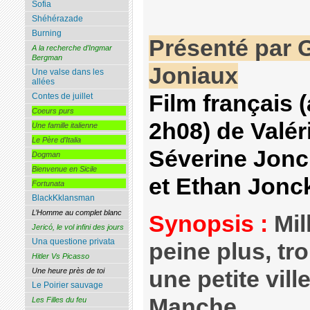
Sofia
Shéhérazade
Burning
Présenté par 
A la recherche d’Ingmar
Bergman
Joniaux
Une valse dans les
allées
Film français (
Contes de juillet
Coeurs purs
2h08) de Valé
Une famille italienne
Le Père d’Italia
Séverine Jonc
Dogman
Bienvenue en Sicile
et Ethan Jonc
Fortunata
BlackKklansman
L’Homme au complet blanc
Synopsis :
Mil
Jericó, le vol infini des jours
Una questione privata
peine plus, tr
Hitler Vs Picasso
une petite vill
Une heure près de toi
Le Poirier sauvage
Manche.
Les Filles du feu