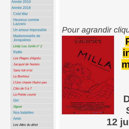
Année 2019
Année 2018
Cold War
Heureux comme
Lazzaro
Pour agrandir cliq
Un amour impossible
Mademoiselle de
Jonquières
Lindy Lou Jurée n° 2
i
Rafiki
Les Plages d’Agnès
m
Jacquot de Nantes
Sans toit ni loi
Le Bonheur
L’Une chante l’Autre pas
Cléo de 5 à 7
La Pointe courte
D
Girl
Signer
Nos batailles
Amin
12 j
Les Ailes du désir