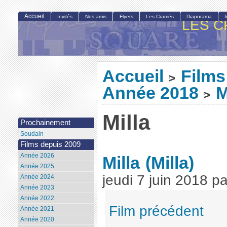
Accueil
Invités
Nos amis
Flyers
Les Cramés
Diaporama
LES C
Accueil
Films
>
Année 2018
M
>
Milla
Prochainement
Soudain
Films depuis 2009
Année 2026
Milla
(Milla)
Année 2025
jeudi 7 juin 2018
p
Année 2024
Année 2023
Année 2022
Film précédent
Année 2021
Année 2020