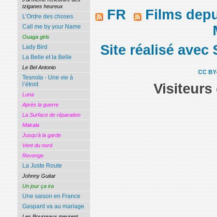
tziganes heureux
FR
Films dep
L’Ordre des choses
M
Call me by your Name
Ouaga girls
Site réalisé avec 
Lady Bird
La Belle et la Belle
Le Bel Antonio
CC BY
Tesnota - Une vie à
Visiteurs
l’étroit
Luna
Après la guerre
La Surface de réparation
Makala
Jusqu’à la garde
Vent du nord
Revenge
La Juste Route
Johnny Guitar
Un jour ça ira
Une saison en France
Gaspard va au mariage
Les Bourreaux meurent