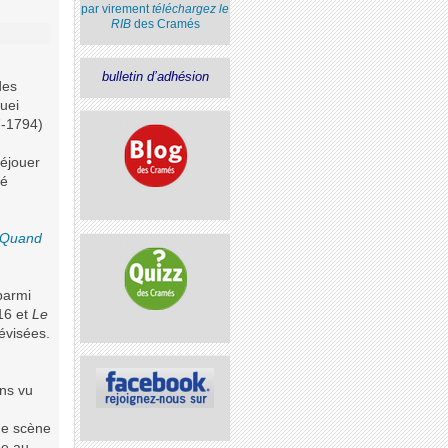
par virement
téléchargez le
RIB
des Cramés
bulletin d’adhésion
des
guei
7-1794)
déjouer
té
Quand
parmi
16 et
Le
évisées.
ons vu
ne scène
de au