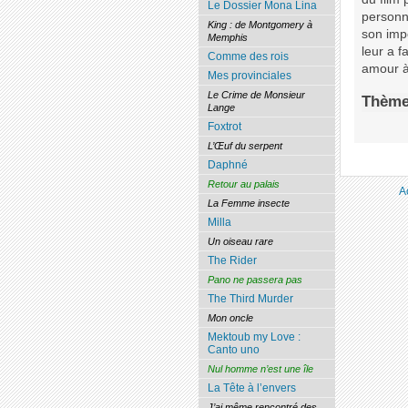
Le Dossier Mona Lina
personna
King : de Montgomery à
son impo
Memphis
leur a f
Comme des rois
amour à 
Mes provinciales
Le Crime de Monsieur
Thème
Lange
Foxtrot
L’Œuf du serpent
Daphné
Retour au palais
A
La Femme insecte
Milla
Un oiseau rare
The Rider
Pano ne passera pas
The Third Murder
Mon oncle
Mektoub my Love :
Canto uno
Nul homme n’est une île
La Tête à l’envers
J’ai même rencontré des