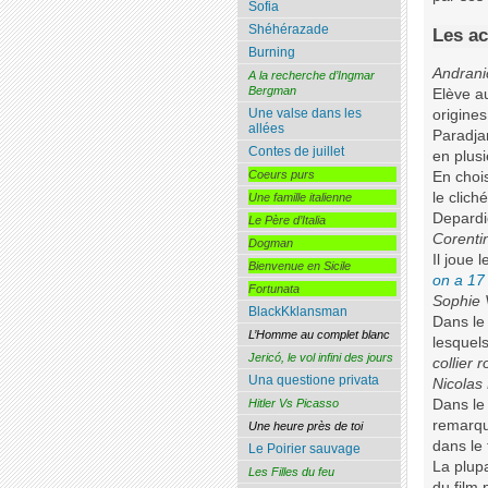
Sofia
Shéhérazade
Les ac
Burning
Andrani
A la recherche d’Ingmar
Bergman
Elève au
Une valse dans les
origines
allées
Paradja
Contes de juillet
en plusi
Coeurs purs
En choi
le clich
Une famille italienne
Depardie
Le Père d’Italia
Corentin
Dogman
Il joue 
Bienvenue en Sicile
on a 17
Fortunata
Sophie 
BlackKklansman
Dans le
L’Homme au complet blanc
lesquel
Jericó, le vol infini des jours
collier 
Una questione privata
Nicolas
Dans le 
Hitler Vs Picasso
remarqu
Une heure près de toi
dans le
Le Poirier sauvage
La plup
Les Filles du feu
du film 