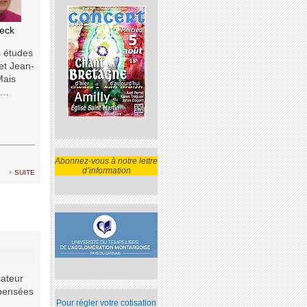
eeck
s études
 et Jean-
Mais
ns…
Abonnez-vous à notre lettre
d’information
suite
sateur
 pensées
Pour régler votre cotisation