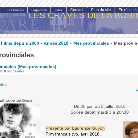
Contact
Plan du site
En résumé
Les Cramés
Diaporama
Index
LES CRAMÉS DE LA BOBI
Films depuis 2009
Année 2018
Mes provinciales
Mes provin
>
>
>
rovinciales
inciales
(Mes provinciales)
 2018
par
Cramés
édent
F
dir cliquer sur l’image
Du 28 juin au 3 juillet 2018
Soirée débat mardi 3 à 20h30
Présenté par Laurence Guyon
Film français (vo, avril 2018,