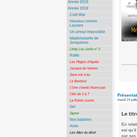
Année 2019
Année 2018
Cold War
Heureux comme
Lazzaro
Un amour impossible
Mademoiselle de
Jonquières
Lindy Lou Jurée n° 2
Rafiki
Les Plages d’Agnès
Jacquot de Nantes
Sans toit ni loi
Le Bonheur
L’Une chante l’Autre pas
Cléo de 5 à 7
Présenta
mardi 24 juill
La Pointe courte
Girl
Le titr
Signer
Nos batailles
En relat
Amin
est qu’i
Les Ailes du désir
par ses 