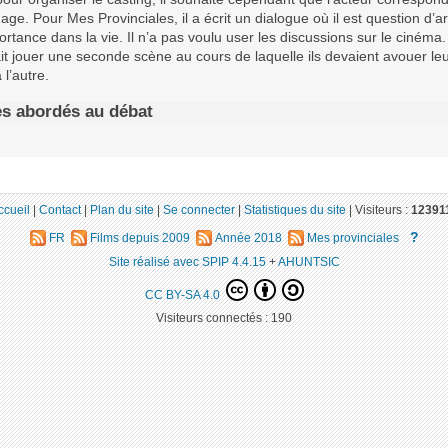
ge. Pour Mes Provinciales, il a écrit un dialogue où il est question d’ar
rtance dans la vie. Il n’a pas voulu user les discussions sur le cinéma. 
ait jouer une seconde scène au cours de laquelle ils devaient avouer le
l’autre.
s abordés au débat
ccueil
|
Contact
|
Plan du site
|
Se connecter
|
Statistiques du site
|
Visiteurs :
12391
?
FR
Films depuis 2009
Année 2018
Mes provinciales
Site réalisé avec SPIP 4.4.15
+
AHUNTSIC
CC BY-SA 4.0
Visiteurs connectés :
190