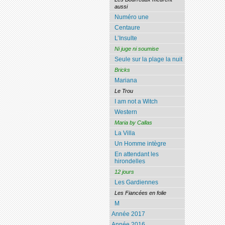
aussi
Numéro une
Centaure
L’Insulte
Ni juge ni soumise
Seule sur la plage la nuit
Bricks
Mariana
Le Trou
I am not a Witch
Western
Maria by Callas
La Villa
Un Homme intègre
En attendant les
hirondelles
12 jours
Les Gardiennes
Les Fiancées en folie
M
Année 2017
Année 2016