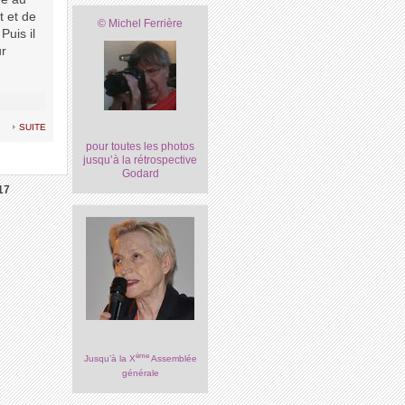
t et de
© Michel Ferrière
Puis il
ur
suite
pour toutes les photos
jusqu’à la rétrospective
Godard
17
ème
Jusqu’à la X
Assemblée
générale