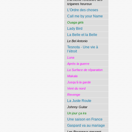
tziganes heureux
L’Ordre des choses
Call me by your Name
Ouaga girls
Lady Bird
La Belle et la Belle
Le Bel Antonio
Tesnota - Une vie à
l’étroit
Luna
Après la guerre
La Surface de réparation
Makala
Jusqu’à la garde
Vent du nord
Revenge
La Juste Route
Johnny Guitar
Un jour ça ira
Une saison en France
Gaspard va au mariage
Les Bourreaux meurent