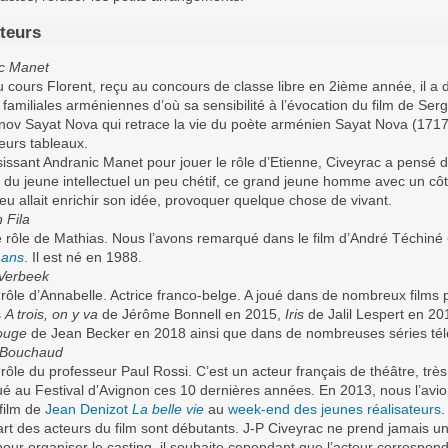
teurs
c Manet
 cours Florent, reçu au concours de classe libre en 2ième année, il a 
 familiales arméniennes d’où sa sensibilité à l’évocation du film de Ser
nov Sayat Nova qui retrace la vie du poète arménien Sayat Nova (171
eurs tableaux.
sissant Andranic Manet pour jouer le rôle d’Etienne, Civeyrac a pensé 
é du jeune intellectuel un peu chétif, ce grand jeune homme avec un cô
u allait enrichir son idée, provoquer quelque chose de vivant.
 Fila
le rôle de Mathias. Nous l’avons remarqué dans le film d’André Téchiné
 ans
. Il est né en 1988.
Verbeek
 rôle d’Annabelle. Actrice franco-belge. A joué dans de nombreux films 
s
A trois, on y va
de Jérôme Bonnell en 2015,
Iris
de Jalil Lespert en 20
rouge
de Jean Becker en 2018 ainsi que dans de nombreuses séries tél
 Bouchaud
rôle du professeur Paul Rossi. C’est un acteur français de théâtre, très
é au Festival d’Avignon ces 10 dernières années. En 2013, nous l’avi
 film de
Jean Denizot
La belle vie
au
week-end des jeunes réalisateurs
.
art des acteurs du film sont débutants. J-P Civeyrac ne prend jamais u
pour organiser le casting, il souhaite cependant que l’acteur correspon