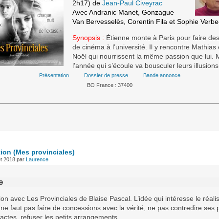
2h17) de
Jean-Paul Civeyrac
Avec Andranic Manet, Gonzague
Van Bervesselès, Corentin Fila et Sophie Verb
Synopsis :
Étienne monte à Paris pour faire de
de cinéma à l’université. Il y rencontre Mathias
Noël qui nourrissent la même passion que lui. 
l’année qui s’écoule va bousculer leurs illusio
Présentation
Dossier de presse
Bande annonce
BO France : 37400
tion
(Mes provinciales)
et 2018
par
Laurence
e
ion avec Les Provinciales de Blaise Pascal. L’idée qui intéresse le réali
l ne faut pas faire de concessions avec la vérité, ne pas contredire ses
actes, refuser les petits arrangements.