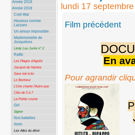
Année 2019
lundi 17 septembre
Année 2018
Cold War
Heureux comme
Film précédent
Lazzaro
Un amour impossible
Mademoiselle de
Jonquières
DOCU
Lindy Lou Jurée n° 2
Rafiki
En ava
Les Plages d’Agnès
Jacquot de Nantes
Sans toit ni loi
Pour agrandir cliq
Le Bonheur
L’Une chante l’Autre pas
Cléo de 5 à 7
La Pointe courte
P
Girl
Signer
Nos batailles
Amin
Les Ailes du désir