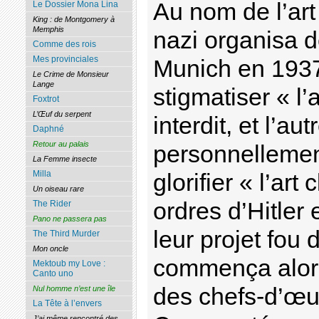
Au nom de l’art
Le Dossier Mona Lina
King : de Montgomery à
Memphis
nazi organisa d
Comme des rois
Mes provinciales
Munich en 1937 
Le Crime de Monsieur
Lange
stigmatiser « l’
Foxtrot
L’Œuf du serpent
interdit, et l’au
Daphné
Retour au palais
personnellement
La Femme insecte
Milla
glorifier « l’art
Un oiseau rare
ordres d’Hitler
The Rider
Pano ne passera pas
leur projet fou 
The Third Murder
Mon oncle
commença alors
Mektoub my Love :
Canto uno
des chefs-d’œuv
Nul homme n’est une île
La Tête à l’envers
J’ai même rencontré des