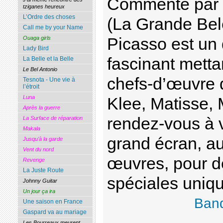
Commenté par l’
tziganes heureux
L’Ordre des choses
(La Grande Bele
Call me by your Name
Picasso est un
Ouaga girls
Lady Bird
fascinant metta
La Belle et la Belle
Le Bel Antonio
chefs-d’œuvre d
Tesnota - Une vie à
l’étroit
Luna
Klee, Matisse,
Après la guerre
rendez-vous à v
La Surface de réparation
Makala
grand écran, au
Jusqu’à la garde
Vent du nord
œuvres, pour 
Revenge
La Juste Route
spéciales uniq
Johnny Guitar
Un jour ça ira
Ban
Une saison en France
Gaspard va au mariage
Les Bourreaux meurent