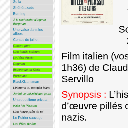
Sofia
Shéhérazade
Burning
A la recherche d’Ingmar
Bergman
So
Une valse dans les
allées
Contes de juillet
Coeurs purs
Une famille italienne
Film italien (vo
Le Père d’Italia
Dogman
1h36) de Claudi
Bienvenue en Sicile
Servillo
Fortunata
BlackKklansman
L’Homme au complet blanc
Synopsis :
L’hi
Jericó, le vol infini des jours
Una questione privata
d’œuvre pillés o
Hitler Vs Picasso
Une heure près de toi
nazis.
Le Poirier sauvage
Les Filles du feu