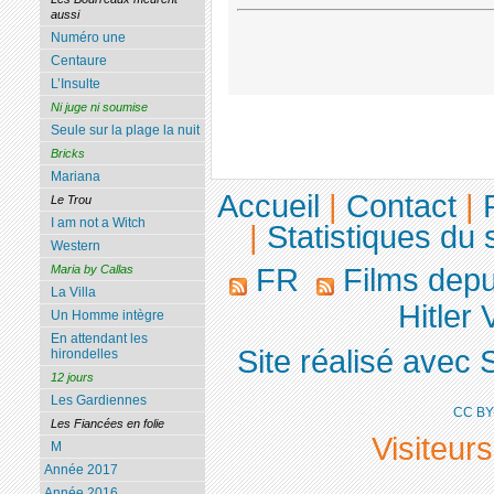
aussi
Numéro une
Centaure
L’Insulte
Ni juge ni soumise
Seule sur la plage la nuit
Bricks
Mariana
Accueil
|
Contact
|
Le Trou
I am not a Witch
|
Statistiques du s
Western
Maria by Callas
FR
Films dep
La Villa
Hitler 
Un Homme intègre
En attendant les
Site réalisé avec 
hirondelles
12 jours
Les Gardiennes
CC BY
Les Fiancées en folie
Visiteur
M
Année 2017
Année 2016