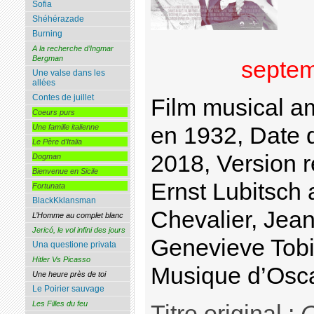
Sofia
Shéhérazade
Burning
A la recherche d’Ingmar
Bergman
septem
Une valse dans les
allées
Contes de juillet
Film musical am
Coeurs purs
en 1932, Date 
Une famille italienne
Le Père d’Italia
2018, Version r
Dogman
Bienvenue en Sicile
Ernst Lubitsch
Fortunata
BlackKklansman
Chevalier, Jea
L’Homme au complet blanc
Jericó, le vol infini des jours
Genevieve Tob
Una questione privata
Hitler Vs Picasso
Musique d’Osca
Une heure près de toi
Le Poirier sauvage
Les Filles du feu
Titre original :
O