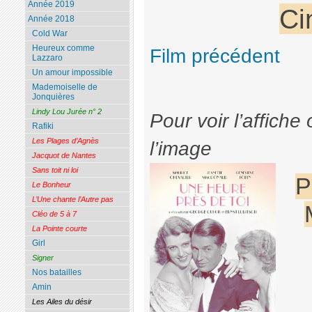
Année 2019
Ci
Année 2018
Cold War
Heureux comme
Film précédent
Lazzaro
Un amour impossible
Mademoiselle de
Jonquières
Lindy Lou Jurée n° 2
Pour voir l’affiche 
Rafiki
Les Plages d’Agnès
l’image
Jacquot de Nantes
Sans toit ni loi
P
Le Bonheur
L’Une chante l’Autre pas
Cléo de 5 à 7
La Pointe courte
Girl
Signer
Nos batailles
Amin
Les Ailes du désir