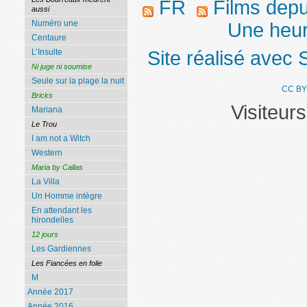
FR
Films dep
aussi
Numéro une
Une heure
Centaure
Site réalisé avec 
L’Insulte
Ni juge ni soumise
Seule sur la plage la nuit
CC BY
Bricks
Visiteur
Mariana
Le Trou
I am not a Witch
Western
Maria by Callas
La Villa
Un Homme intègre
En attendant les
hirondelles
12 jours
Les Gardiennes
Les Fiancées en folie
M
Année 2017
Année 2016