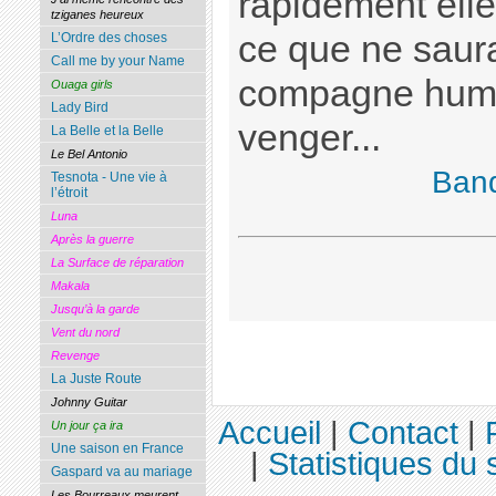
rapidement elle 
tziganes heureux
ce que ne saurai
L’Ordre des choses
Call me by your Name
compagne humil
Ouaga girls
Lady Bird
venger...
La Belle et la Belle
Le Bel Antonio
Ban
Tesnota - Une vie à
l’étroit
Luna
Après la guerre
La Surface de réparation
Makala
Jusqu’à la garde
Vent du nord
Revenge
La Juste Route
Johnny Guitar
Accueil
|
Contact
|
Un jour ça ira
Une saison en France
|
Statistiques du s
Gaspard va au mariage
Les Bourreaux meurent