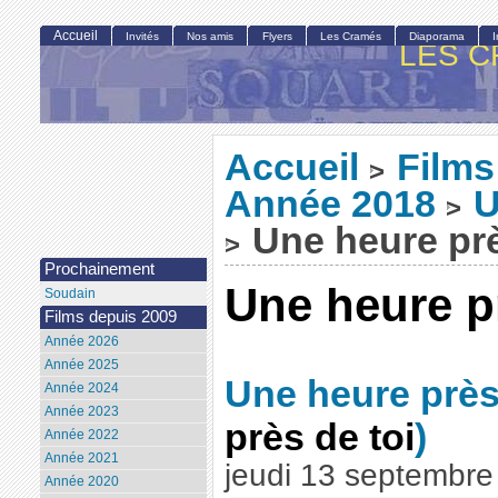
Accueil
Invités
Nos amis
Flyers
Les Cramés
Diaporama
LES C
Accueil
Films
>
Année 2018
U
>
Une heure prè
>
Prochainement
Une heure pr
Soudain
Films depuis 2009
Année 2026
Année 2025
Une heure près
Année 2024
Année 2023
près de toi
)
Année 2022
Année 2021
jeudi 13 septembre
Année 2020