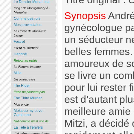
Le Dossier Mona Lina
King : de Montgomery à
Synopsis
André 
Memphis
Comme des rois
gynécologue pa
Mes provinciales
Le Crime de Monsieur
Lange
un séducteur né
Foxtrot
L’Œuf du serpent
belles femmes. 
Daphné
amoureux de son
Retour au palais
La Femme insecte
se livre un com
Milla
Un oiseau rare
pour lui rester f
The Rider
Pano ne passera pas
est d’autant pl
The Third Murder
Mon oncle
meilleure amie
Mektoub my Love :
Canto uno
Mitzi, a décidé 
Nul homme n’est une île
La Tête à l’envers
J’ai même rencontré des